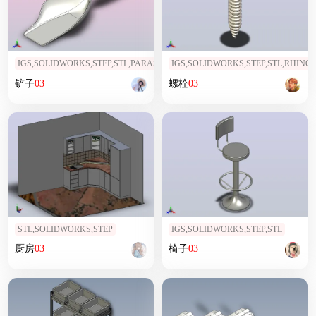
IGS,SOLIDWORKS,STEP,STL,PARASOLID
IGS,SOLIDWORKS,STEP,STL,RHINO
铲子
03
螺栓
03
STL,SOLIDWORKS,STEP
IGS,SOLIDWORKS,STEP,STL
厨房
03
椅子
03