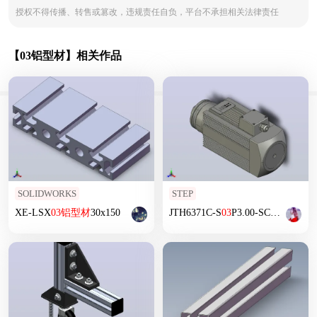
授权不得传播、转售或篡改，违规责任自负，平台不承担相关法律责任
【03铝型材】相关作品
SOLIDWORKS
STEP
XE-LSX
03
铝型材
30x150
JTH6371C-S
03
P3.00-SCF30
铝型材