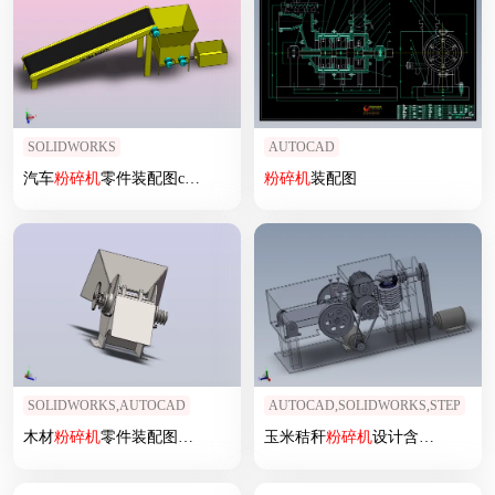
SOLIDWORKS
AUTOCAD
汽车
粉碎机
零件装配图crusher-34832-模型格式为
粉碎机
装配图
sw
SOLIDWORKS,AUTOCAD
AUTOCAD,SOLIDWORKS,STEP
木材
粉碎机
零件装配图wood-crusher-2831-模型格式为
玉米秸秆
粉碎机
设计含仿真【三维
sw