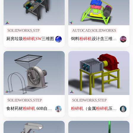
SOLIDWORKS,STP
AUTOCAD,SOLIDWORKS
厨房垃圾
粉碎机
SW
三维图
饲料
粉碎机
设计含三维
SW
模型
SOLIDWORKS,STEP
SOLIDWORKS,STEP
食材药材
粉碎机
60B自吸
粉碎机
sw
18可编辑
粉碎机
（金属
粉碎机
压碎机）