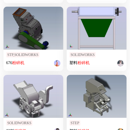
STP,SOLIDWORKS
SOLIDWORKS
676
粉碎机
塑料
粉碎机
SOLIDWORKS
STEP