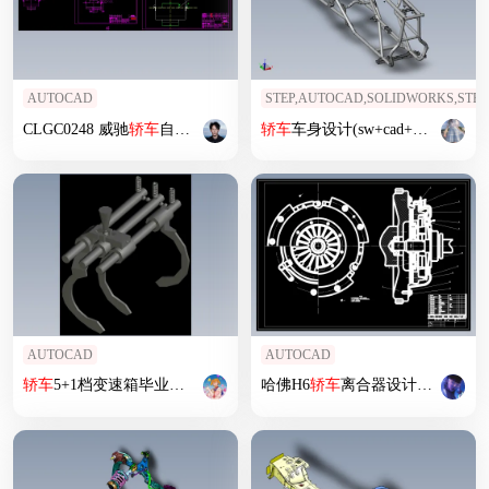
AUTOCAD
STEP,AUTOCAD,SOLIDWORKS,STP
CLGC0248 威驰
轿车
自动关窗器的设计
轿车
车身设计(sw+cad+说明书)
AUTOCAD
AUTOCAD
轿车
5+1档变速箱毕业设计
哈佛H6
轿车
离合器设计-1.5T MT