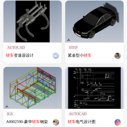
AUTOCAD
STEP
轿车
变速器设计
紧凑型小
轿车
IGS
AUTOCAD
A0002590-豪华
轿车
钢架
轿车
电气设计图