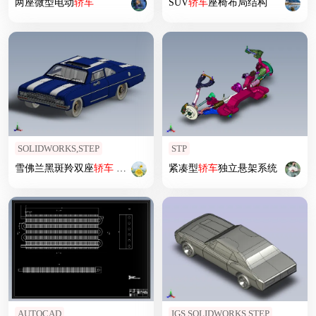
两座微型电动
轿车
SUV
轿车
座椅布局结构
SOLIDWORKS,STEP
STP
雪佛兰黑斑羚双座
轿车
SW STP
紧凑型
轿车
独立悬架系统
AUTOCAD
IGS,SOLIDWORKS,STEP