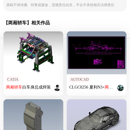
授权不得传播、转售或篡改，违规责任自负，平台不承担相关法律责任
【两厢轿车】相关作品
CATIA
AUTOCAD
两厢
轿车
白车身总成焊装
CLGC0256 夏利N3+
两厢
轿车
液压