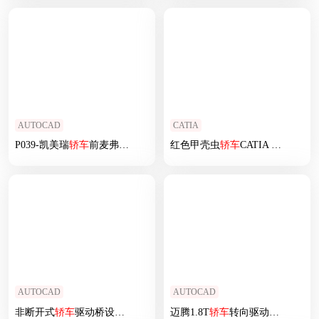
AUTOCAD
CATIA
P039-凯美瑞
轿车
前麦弗逊独立悬架设计
红色甲壳虫
轿车
CATIA V5 r21模型
AUTOCAD
AUTOCAD
非断开式
轿车
驱动桥设计 CAD图纸+说明书
迈腾1.8T
轿车
转向驱动桥设计 (论文 CAD图纸）