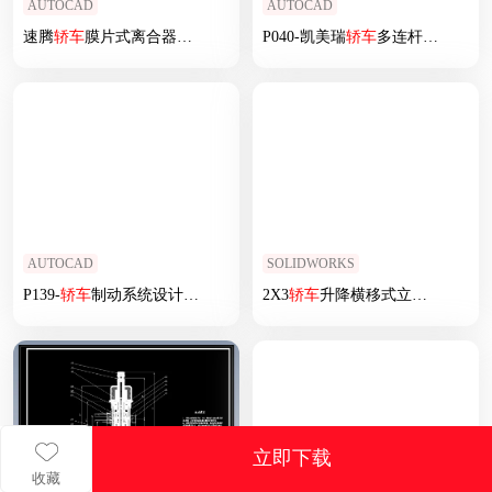
AUTOCAD
AUTOCAD
速腾
轿车
膜片式离合器设计 CAD+说明书
P040-凯美瑞
轿车
多连杆式独立后悬架设计
AUTOCAD
SOLIDWORKS
P139-
轿车
制动系统设计【前盘后鼓】+开题+文献综述
2X3
轿车
升降横移式立体车库模型设计
立即下载
收藏