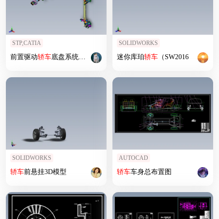
STP,CATIA
SOLIDWORKS
前置驱动
轿车
底盘系统总成
迷你库珀
轿车
（SW2016
SOLIDWORKS
AUTOCAD
轿车
前悬挂3D模型
轿车
车身总布置图