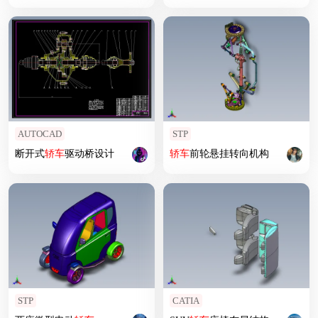
AUTOCAD
STP
断开式
轿车
驱动桥设计
轿车
前轮悬挂转向机构
STP
CATIA