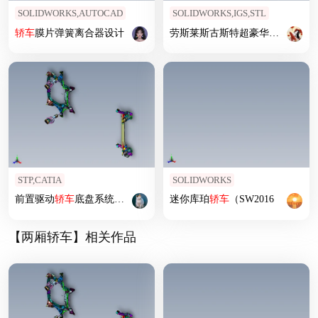
SOLIDWORKS,AUTOCAD
SOLIDWORKS,IGS,STL
轿车
膜片弹簧离合器设计
劳斯莱斯古斯特超豪华
轿车
STP,CATIA
SOLIDWORKS
前置驱动
轿车
底盘系统总成
迷你库珀
轿车
（SW2016
【两厢轿车】相关作品