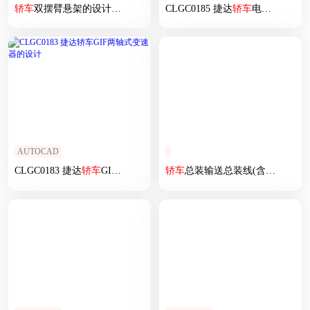
轿车
双摆臂悬架的设计及产品建模(论文+DWG图纸)
CLGC0185 捷达
轿车
电器教学实验台改造设计与制作
AUTOCAD
CLGC0183 捷达
轿车
GIF两轴式变速器的设计
轿车
总装输送总装线(含倍速链 移栽机 卸料机等)