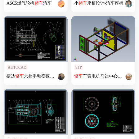
ASC5燃气轮机
轿车
汽车
小
轿车
座椅设计-汽车座椅
AUTOCAD
STP
捷达
轿车
六档手动变速器设计
轿车
车窗电机马达中心轴紧固机