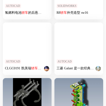
AUTOCAD
SOLIDWORKS
氢燃料电池
轿车
的后悬架设计
R8
轿车
外壳造型 sw16
AUTOCAD
AUTOCAD
CLGC0191 凯美瑞
轿车
的教学改装设计
三菱 Galant 是一款经典
轿车