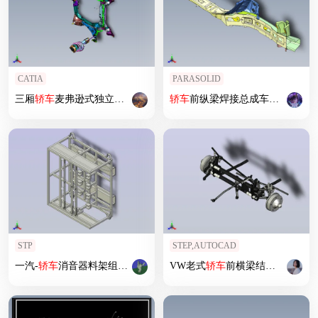
CATIA
PARASOLID
三厢
轿车
麦弗逊式独立前悬架
轿车
前纵梁焊接总成车身结构三维数模
STP
STEP,AUTOCAD
一汽-
轿车
消音器料架组合物流器具
VW老式
轿车
前横梁结构3D图纸+STEP格式