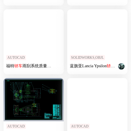
AUTOCAD
SOLIDWORKS,OBJL
福特
轿车
雨刮系统质量控制方法与应用研究
蓝旗亚Lancia Ypsilon
轿车
外壳模型3
AUTOCAD
AUTOCAD