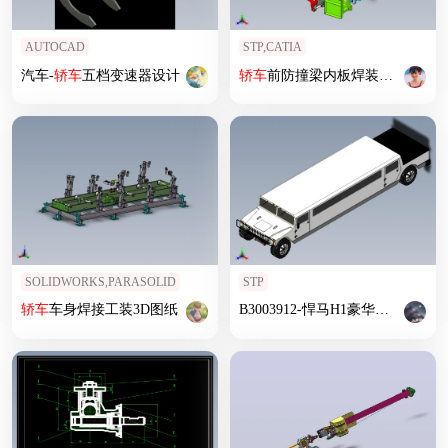
AUTOCAD
STP,CATIA
汽车-
轿车
五档变速器设计
轿车
前防撞梁内板焊装夹具
SOLIDWORKS,PARASOLID
STP
轿车
车身焊接工装3D图纸
B3003912-悍马H1豪华
轿车