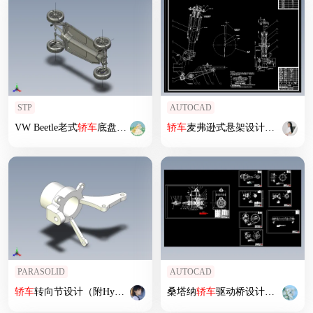
STP
AUTOCAD
VW Beetle老式
轿车
底盘3D数模图纸 STP格式
轿车
麦弗逊式悬架设计含4张CAD图
PARASOLID
AUTOCAD
轿车
转向节设计（附Hyperworks有限元分析模型）
桑塔纳
轿车
驱动桥设计（含8张CAD图纸+说明书）