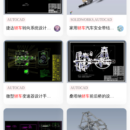
AUTOCAD
SOLIDWORKS,AUTOCAD
捷达
轿车
转向系统设计含CAD图纸+说明书
家用
轿车
汽车安全带结构设计
AUTOCAD
AUTOCAD
微型
轿车
变速器设计手动变速器设计
桑塔纳
轿车
前后桥的设计5张CAD图