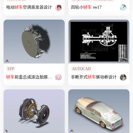
电动
轿车
空调蒸发器设计
四轮小
轿车
sw17
STP
AUTOCAD
轿车
前盖总成滚边胎膜模型
非断开式
轿车
驱动桥设计