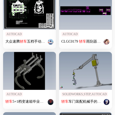
AUTOCAD
AUTOCAD
大众速腾
轿车
五档手动变速器设计
CLGC0179
轿车
雨刮器结构设计与运动仿真
AUTOCAD
SOLIDWORKS,STEP,AUTOCAD
轿车
5+1档变速箱毕业设计
轿车
车门装配机械手的设计（全部结清）