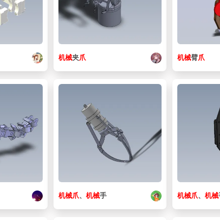
机械
夹
爪
机械
臂
爪
机械
爪
、
机械
手
机械
爪
、
机械