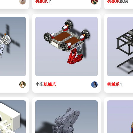
机械
爪
下
机械
爪
数模
小车
机械
爪
机械
爪
4