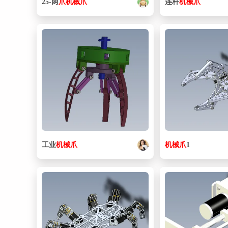
25-两
爪
机械
爪
连杆
机械
爪
工业
机械
爪
机械
爪
1