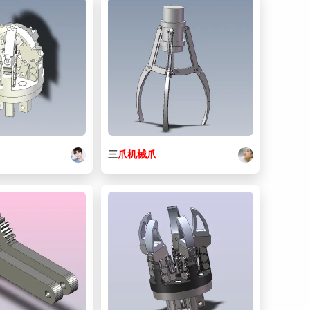
三
爪
机械
爪