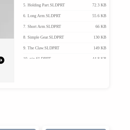
5. Holding Part.SLDPRT
72.3 KB
6. Long Arm.SLDPRT
55.6 KB
7. Short Arm.SLDPRT
66 KB
8. Simple Gear.SLDPRT
130 KB
9. The Claw.SLDPRT
149 KB
10. pin.SLDPRT
44.8 KB
11. pin1.SLDPRT
40.9 KB
12. pin2.SLDPRT
38 KB