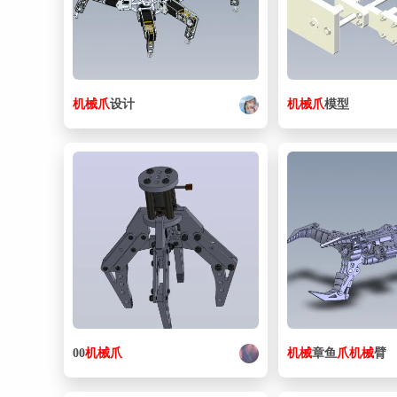
机械
爪
设计
机械
爪
模型
00
机械
爪
机械
章鱼
爪
机械
臂