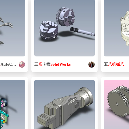
爪
AutoCAD, Parasolid,
三
爪
SOLIDWORKS
卡盘
SolidWorks
2016
五
爪
机械
爪