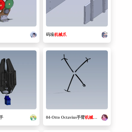
码垛
机械
爪
手
04-Otto Octavius手臂
机械
爪
模型3D图纸
Solidw