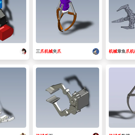
三
爪
机械
夹
爪
机械
章鱼
爪
机