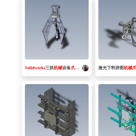
Solidworks
三抓
机械
设备
爪
夹持器
机械
爪
激光下料拼图
三维模型
机械