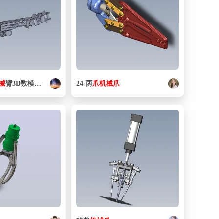
械
臂3D数模图纸
Solidworks
24-两
设计 附x_t
爪
机械
爪