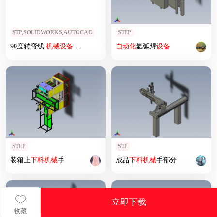
STP,SOLIDWORKS,AUTOCAD
STEP
90度转弯线
机械
设备
机械
素材3D图纸
自动化
自动化
氩弧焊
设备
设备
三维模型
STEP
STP
装箱上
下料
机械
手
成品
下料
机械
手部分
立即下载
收藏