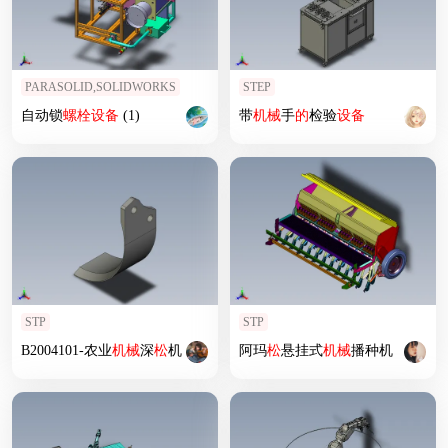
PARASOLID,SOLIDWORKS
STEP
自动锁
螺栓
设备
(1)
带
机械
手
的
检验
设备
STP
STP
B2004101-农业
机械
深
松
机
阿玛
松
悬挂式
机械
播种机