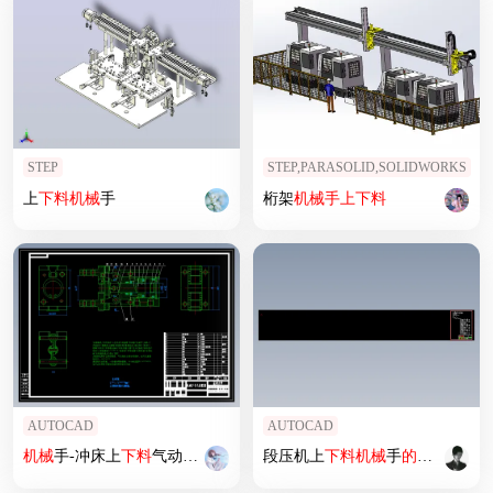
STEP
STEP,PARASOLID,SOLIDWORKS
上
下料
机械
手
桁架
机械
手上
下料
AUTOCAD
AUTOCAD
机械
手-冲床上
下料
气动
机械
手
的
设计
段压机上
下料
机械
手
的
机械
及pl