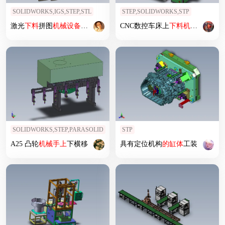
SOLIDWORKS,IGS,STEP,STL
STEP,SOLIDWORKS,STP
激光
下料
拼图
机械
设备
SOLIDWORKS 2014, STEP _ IGES, STL
CNC数控车床上
下料
机械
手非标
SOLIDWORKS,STEP,PARASOLID
STP
A25 凸轮
机械
手上
下横移
具有定位机构
的
缸体
工装