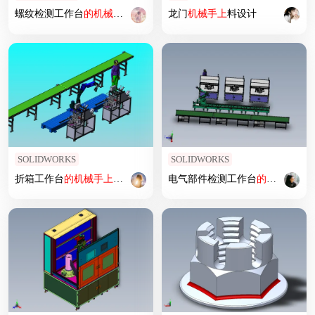
螺纹检测工作台
的
机械
手上
下料
作业
龙门
机械
手上
料设计
SOLIDWORKS
SOLIDWORKS
折箱工作台
的
机械
手上
下料
作业
电气部件检测工作台
的
机械
手上