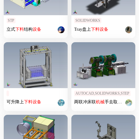
STP
SOLIDWORKS
立式
下料
结构
设备
Tray盘上
下料
设备
AUTOCAD,SOLIDWORKS,STEP
可升降上
下料
设备
两联冲床联
机械
手去取料3d图纸 冲床连杆