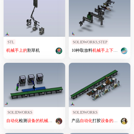
STL
SOLIDWORKS,STEP
机械
手上
的
割草机
10种取放料
机械
手上
下料
机械
手
SOLIDWORKS
SOLIDWORKS
自动化
检测
设备
的
机械
手上
下料
岗位
产品
自动化
打胶
设备
的
机械
手上