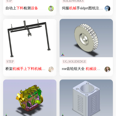
STP
SOLIDWORKS
自动上
下料
检测
设备
伺服
机械
手sldprt图纸注塑机
机械
STEP
UG,SOLIDEDGE
桥架
机械
手上
下料
机械
手搬运
机械
三维
roe齿轮组大全
机械
设备
机械
素材