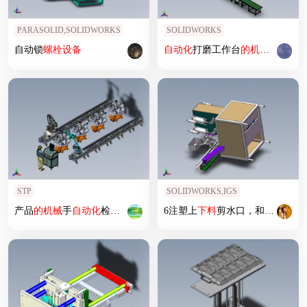
PARASOLID,SOLIDWORKS
SOLIDWORKS
自动锁
螺栓
设备
自动化
打磨工作台
的
机械
手上
下
STP
SOLIDWORKS,IGS
产品
的
机械
手
自动化
检测机构
6注塑上
下料
剪水口，和废料处理