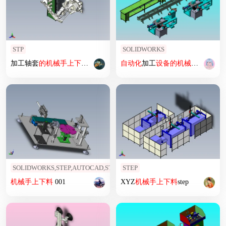
STP
SOLIDWORKS
加工轴套
的
机械
手上
下料
模拟
自动化
加工
设备
的
机械
手上
下料
SOLIDWORKS,STEP,AUTOCAD,STP
STEP
机械
手上
下料
001
XYZ
机械
手上
下料
step