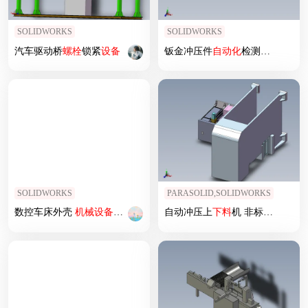
SOLIDWORKS
SOLIDWORKS
汽车驱动桥
螺栓
锁紧
设备
钣金冲压件
自动化
检测与
机械
手
SOLIDWORKS
PARASOLID,SOLIDWORKS
数控车床外壳
机械
设备
机械
素材3D图纸
自动冲压上
自动化
设备
下料
三维模型
机 非标
自动化
设