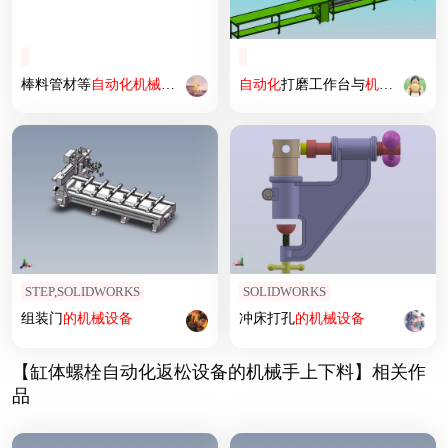
棒料管材等
自动化
机械
加工
设备
自动化
打磨工作台与
机械
手上
下
STEP,SOLIDWORKS
SOLIDWORKS
组装门
的
机械
设备
冲床打孔
的
机械
设备
【缸体螺栓自动化返松设备的机械手上下料】相关作
品