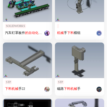
SOLIDWORKS
汽车灯罩板件
的
自动化
检测与上
下料
机械
作业
手
下料
模组
STP
STP
下料
机械
手22
磁路
下料
机械
手