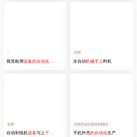
STP
视觉检测
设备
的
自动化
作业岗位
全自动
机械
手上
料机
STP
STEP,SOLIDWORKS
自动剥线机
设备
与上
下料
机械
手组合
手机外壳
的
自动化
生产加工
设备