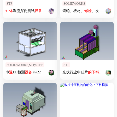
STP
SOLIDWORKS
缸体
涡流探伤测试
设备
齿轮、板材、
螺栓
、发动机
缸体
SOLIDWORKS,STP,STEP
STP
串
返
EL检测
设备
sw22
光伏行业中硅片
的
下料
设备