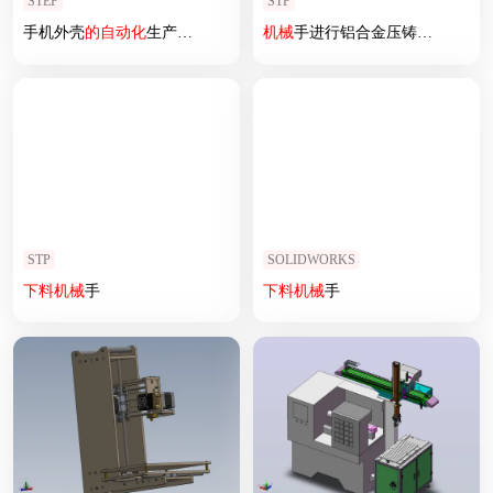
STEP
STP
手机外壳
的
自动化
生产加工
设备
机械
手进行铝合金压铸
自动化
设
STP
SOLIDWORKS
下料
机械
手
下料
机械
手