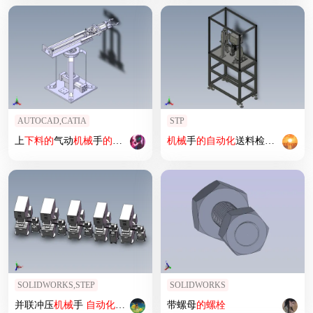
AUTOCAD,CATIA
STP
上
下料
的
气动
机械
手
的
设计-含三维catia
机械
手
的
自动化
送料检测系统
SOLIDWORKS,STEP
SOLIDWORKS
并联冲压
机械
手
自动化
设备
三维模型
带螺母
机械
的
螺栓