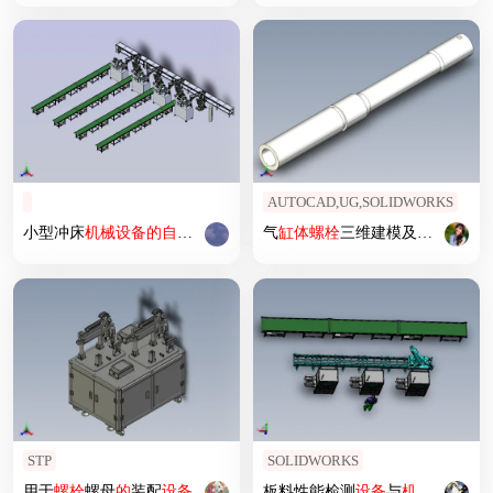
AUTOCAD,UG,SOLIDWORKS
小型冲床
机械
设备
的
自动化
生产模拟
气
缸体
螺栓
三维建模及
机械
加工
STP
SOLIDWORKS
用于
螺栓
螺母
的
装配
设备
板料性能检测
设备
与
机械
手上
下