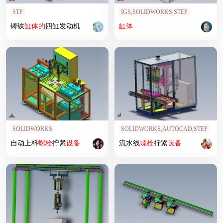
STP
IGS,SOLIDWORKS,STEP
铸铁
缸体
的
四缸发动机
缸体
SOLIDWORKS
SOLIDWORKS,AUTOCAD,STEP
自动上料
螺栓
拧紧
设备
流水线
螺栓
拧紧
设备