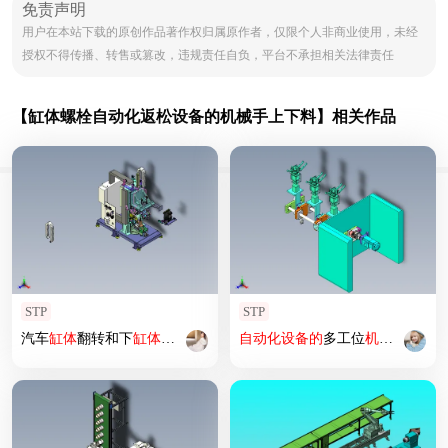
免责声明
用户在本站下载的原创作品著作权归属原作者，仅限个人非商业使用，未经
授权不得传播、转售或篡改，违规责任自负，平台不承担相关法律责任
【缸体螺栓自动化返松设备的机械手上下料】相关作品
STP
STP
汽车
缸体
翻转和下
缸体
螺栓
返
松
机
自动化
设备
的
多工位
机械
手上
下