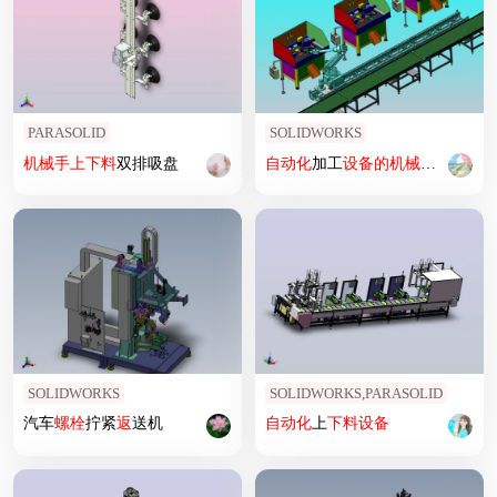
PARASOLID
SOLIDWORKS
机械
手上
下料
双排吸盘
自动化
加工
设备
的
机械
手上
下料
SOLIDWORKS
SOLIDWORKS,PARASOLID
汽车
螺栓
拧紧
返
送机
自动化
上
下料
设备