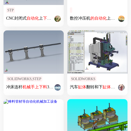
STP
CNC封闭式
自动化
上
下料
设备
step
数控冲压机
的
自动化
上
下料
模拟
SOLIDWORKS,STEP
SOLIDWORKS
冲床连杆
机械
手上
下料
3d方案图纸两台冲床联机自动上
汽车
缸体
翻转和下
缸体
下料
螺栓
方案资料
返
松