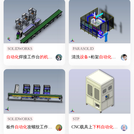
SOLIDWORKS
PARASOLID
自动化
焊接工作台
的
机械
手上
下料
作业
清洗
设备
+桁架
自动化
上
下料
SOLIDWORKS
STP
板件
自动化
攻螺纹工作台
的
机械
手上
CNC载具上
下料
下料
自动化
设备