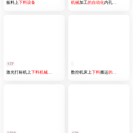
板料上
下料
设备
机械
加工
的
自动化
内孔磨床
STP
激光打标机上
下料
机械
手
的
设计
数控机床上
下料
搬运
的
机械
臂