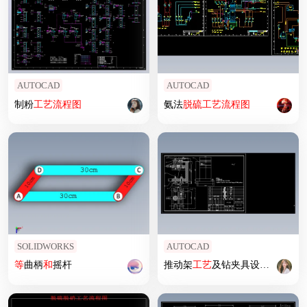
AUTOCAD
AUTOCAD
制粉
工艺
流程图
氨法
脱硫
工艺
流程图
SOLIDWORKS
AUTOCAD
等
曲柄
和
摇杆
推动架
工艺
及钻夹具设计全套(说明书、