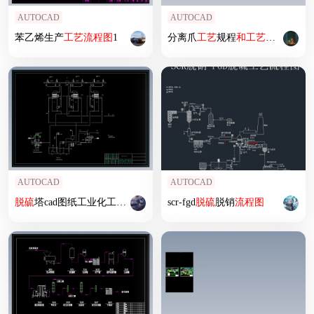
AUTOCAD
AUTOCAD
苯乙烯生产
工艺
流程图
1
分离爪
工艺
规程
和
工艺
装备设计
AUTOCAD
AUTOCAD
脱硫
塔cad图纸工业化工
脱硫
CAD图纸素材双碱法
scr-fgd
脱硫
脱销
脱硫
流程图
CAD图纸