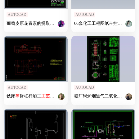
AUTOCAD
AUTOCAD
葡萄皮原花青素的提取
工艺
设计
工艺
流程图
66套化工工程图纸带控制点
工艺
AUTOCAD
AUTOCAD
铣床
等
臂杠杆加工
工艺
及铣φ40上端面
和
宽30mm平台夹具设计
糖厂锅炉烟道气二氧化碳富集
湿