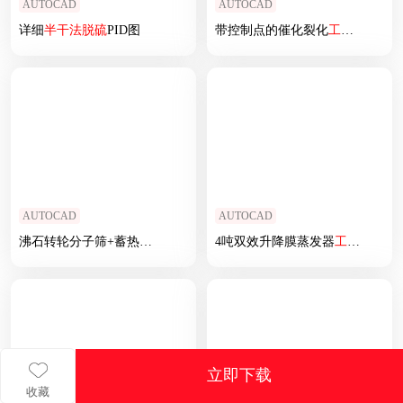
AUTOCAD
AUTOCAD
详细
半
干法
脱硫
PID图
带控制点的催化裂化
工艺
流程图
AUTOCAD
AUTOCAD
沸石转轮分子筛+蓄热式燃烧RTO
工艺
4吨双效升降膜蒸发器
流程图
工艺
流程图
立即下载
收藏