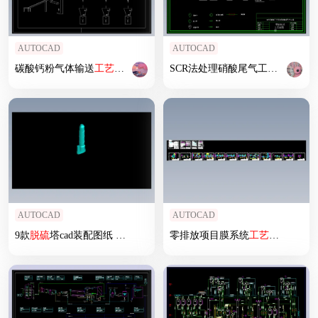
AUTOCAD
AUTOCAD
碳酸钙粉气体输送
工艺
流程图
SCR法处理硝酸尾气工程
工艺
cad
AUTOCAD
AUTOCAD
9款
脱硫
塔cad装配图纸
脱硫
除雾塔装配CAD机械素材
零排放项目膜系统
脱硫
工艺
塔cad素材
流程图