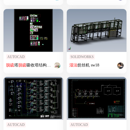
AUTOCAD
SOLIDWORKS
脱硫
塔
脱硫
吸收塔结构施工 CAD图纸烟气
湿法
纺丝机 sw18
脱硫
除尘设备装置
AUTOCAD
AUTOCAD