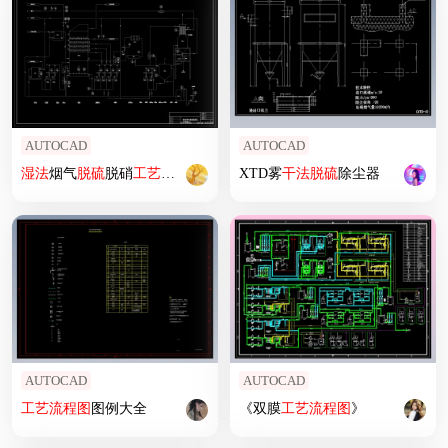
AUTOCAD
AUTOCAD
湿法
烟气
脱硫
脱硝
工艺
研究与设计+CAD+说明书
XTD雾
干法
脱硫
除尘器
AUTOCAD
AUTOCAD
工艺
流程图
图例大全
《双膜
工艺
流程图
》