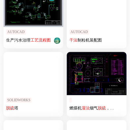
AUTOCAD
AUTOCAD
生产污水治理
工艺
流程图
干法
制粒机装配图
SOLIDWORKS
脱硫
塔
燃煤机
湿法
烟气
脱硫
，平面管路