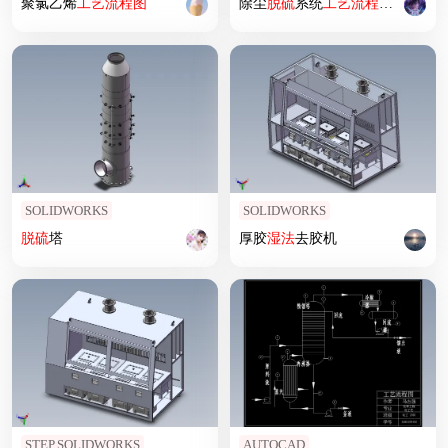
聚氯乙烯
工艺
流程图
除尘
脱硫
系统
工艺
流程图
.dwg
SOLIDWORKS
SOLIDWORKS
脱硫
塔
厚胶
湿法
去胶机
STEP,SOLIDWORKS
AUTOCAD