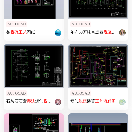
AUTOCAD
AUTOCAD
某
脱硫
工艺
图纸
年产50万吨合成氨
脱硫
工段
工艺
AUTOCAD
AUTOCAD
石灰石石膏
湿法
烟气
脱硫
流程图
平面布置图填料塔吸收塔CAD图纸
烟气
脱硫
装置
工艺
流程图