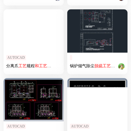
AUTOCAD
分离爪
工艺
规程
和
工艺
装备设计(论文+DWG图纸)
锅炉烟气除尘
脱硫
工艺
流程图
及
AUTOCAD
AUTOCAD