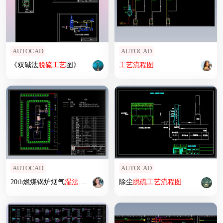
AUTOCAD
AUTOCAD
《双碱法
脱硫
工艺
图》
工艺
流程图
AUTOCAD
AUTOCAD
20th燃煤锅炉烟气
湿法
脱硫
除尘平面布置图CAD图纸
除尘
脱硫
工艺
流程图