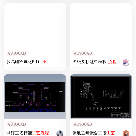
AUTOCAD
AUTOCAD
多晶硅冷氢化PID
工艺
流程图
CAD图
图纸及标题栏模板-
流程图
、硬件
AUTOCAD
AUTOCAD
甲醇三塔精馏
工艺
流程图
纸CAD图纸
聚氯乙烯聚合工段
工艺
流程图
CA