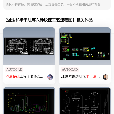
授权不得传播、转售或篡改，违规责任自负，平台不承担相关法律责任
【湿法和半干法等六种脱硫工艺流程图】相关作品
AUTOCAD
AUTOCAD
湿法
脱硫
工程全套图纸文档
2130吨锅炉烟气
半
干法
脱硫
除尘设