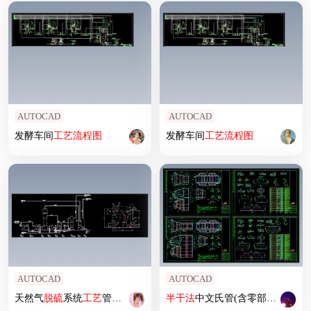
AUTOCAD
AUTOCAD
发酵车间
工艺
流程图
发酵车间
工艺
流程图
AUTOCAD
AUTOCAD
天然气
脱硫
系统
工艺
管道及仪表流程
半
干法
中文氏管(含零部件图)