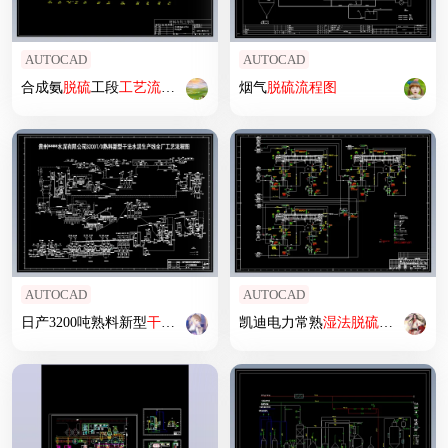
AUTOCAD
AUTOCAD
合成氨
脱硫
工段
工艺
流程图
烟气
脱硫
流程图
AUTOCAD
AUTOCAD
日产3200吨熟料新型
干法
水泥生产线
凯迪电力常熟
工艺
流程图
湿法
脱硫
工程全套图