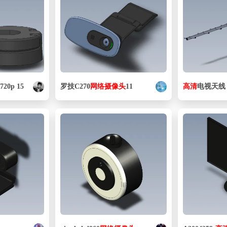
头
720p 15
罗技C270
网络
摄像头
11
高清
电视天线