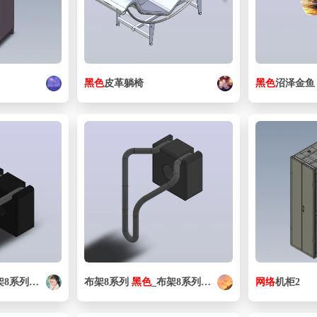
黑色
皮革躺椅
黑色
沼泽金鱼
架8系列
黑色
布架8系列
黑色
_布架8系列
黑色
网络
机柜2