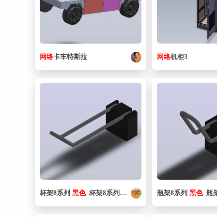
网络
卡车特斯拉
网络
机柜3
杯架8系列
黑色
_杯架8系列
黑色
瓶架8系列
黑色
_瓶