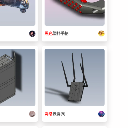
黑色
塑料手柄
网络
设备(9)