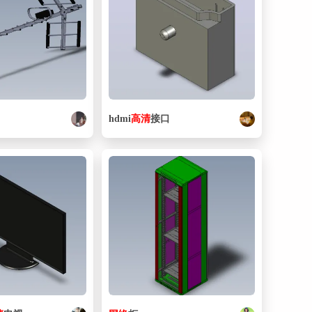
hdmi
高清
接口