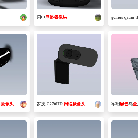
闪电
网络
摄像头
genius qcam 
络
摄像头
罗技 C270HD
网络
摄像头
军用
黑色
鸟
全