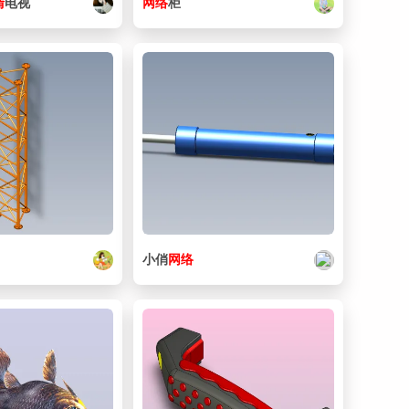
清
电视
网络
柜
小俏
网络