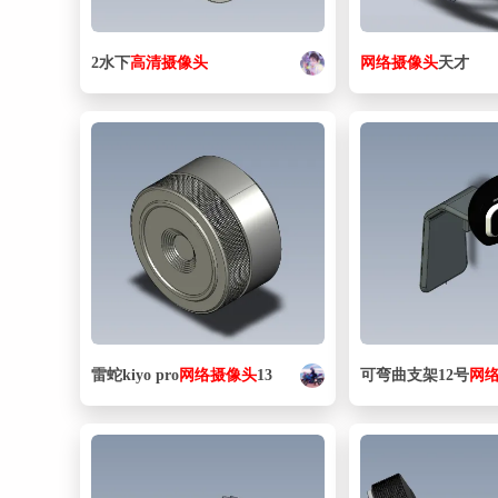
2水下
高清
摄像头
网络
摄像头
天才
雷蛇kiyo pro
网络
摄像头
13
可弯曲支架12号
网