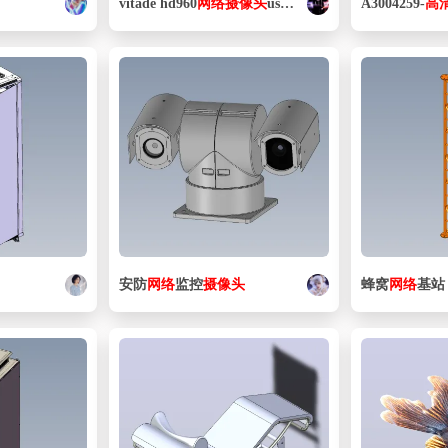
vitade hd960
网络
摄像头
usbl 408h4 11
A3004259-
高
安防
网络
监控
摄像头
蜂窝
网络
基站