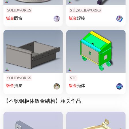
SOLIDWORKS
STP,SOLIDWORKS
钣
金
圆筒
钣
金
焊接
SOLIDWORKS
STP
钣
金
抽屉
钣
金
壳体
【不锈钢柜体钣金结构】相关作品