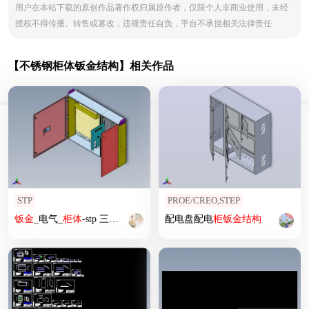
用户在本站下载的原创作品著作权归属原作者，仅限个人非商业使用，未经
授权不得传播、转售或篡改，违规责任自负，平台不承担相关法律责任
【不锈钢柜体钣金结构】相关作品
STP
PROE/CREO,STEP
钣
金
_电气_
柜
体
-stp 三维 图纸
配电盘配电
柜
钣
金
结构