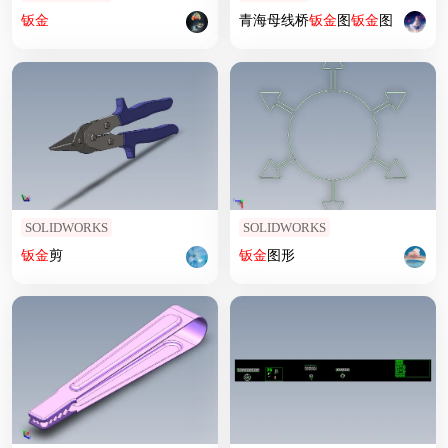
钣
金
青海母线桥
钣
金
图
钣
金
图
SOLIDWORKS
SOLIDWORKS
钣
金
剪
钣
金
图形