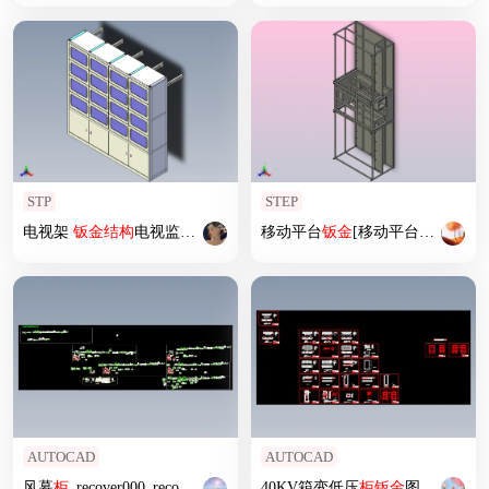
STP
STEP
电视架
钣
金
结构
电视监控墙
移动平台
钣
金
[移动平台
钣
金
]
AUTOCAD
AUTOCAD
风幕
柜
_recover000_recover
钣
金
图
40KV箱变低压
柜
钣
金
图