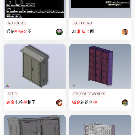
AUTOCAD
AUTOCAD
通信
柜
钣
金
图
21
柜
钣
金
图
STEP
IGS,SOLIDWORKS
钣
金
电控
柜
柜子
钣
金
箱组合
柜