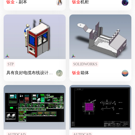
钣
金
- 副本
钣
金
机柜
STP
SOLIDWORKS
具有良好电缆布线设计的
钣
金
机架
结构
钣
金
箱体
AUTOCAD
AUTOCAD