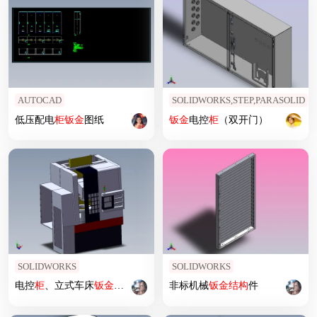
AUTOCAD
SOLIDWORKS,STEP,PARASOLID
低压配电
柜
钣
金
图纸
钣
金
电控
柜
（双开门）
SOLIDWORKS
SOLIDWORKS
电控
柜
、立式车床
钣
金
图纸
非标机械
钣
金
结构
件