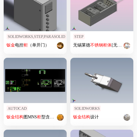
SOLIDWORKS,STEP,PARASOLID
STEP
钣
金
电控
柜
（单开门）
无锡莱德
不锈钢
柜
体
[无锡莱德
不
AUTOCAD
SOLIDWORKS
钣
金
结构
图MNS
柜
型含对跨桥架
钣
金
结构
设计