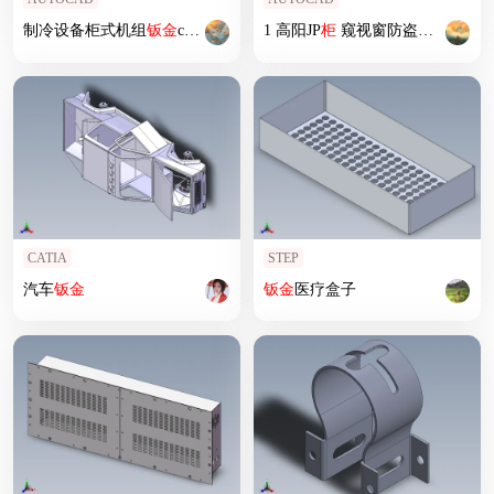
制冷设备柜式机组
钣
金
cad图纸
钣
金
图
1 高阳JP
柜
窥视窗防盗网
钣
金
图
CATIA
STEP
汽车
钣
金
钣
金
医疗盒子