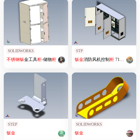
SOLIDWORKS
STP
不锈钢
钣
金工具
柜
-储物
柜
钣
金
消防风机控制
柜
71561
STEP
SOLIDWORKS
钣
金
钣
金