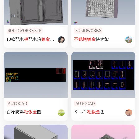
SOLIDWORKS,STP
SOLIDWORKS
10款配电
柜
配电箱
钣
金
结构
集合
不锈钢
钣
金
烧烤架
AUTOCAD
AUTOCAD
百泽防爆
柜
钣
金
图
XL-21
柜
钣
金
图