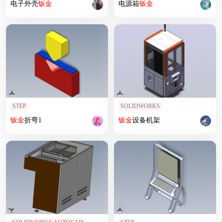
电子外壳
钣
金
电源箱
钣
金
STEP
SOLIDWORKS
钣
金
折弯1
钣
金
设备机架