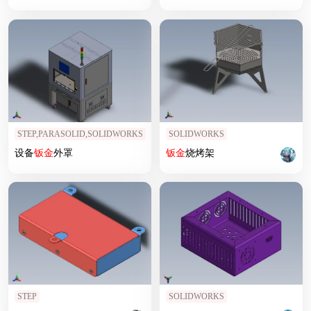
STEP,PARASOLID,SOLIDWORKS
SOLIDWORKS
设备
钣
金
外罩
钣
金
烧烤架
STEP
SOLIDWORKS