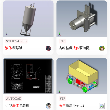
SOLIDWORKS
STP
液体
发酵罐
酱料粘稠
液体
泵装配
AUTOCAD
STP
小型
液体
包装机
液体
输送小车设计