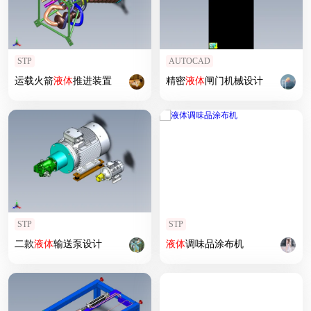
STP
AUTOCAD
运载火箭
液体
推进装置
精密
液体
闸门机械设计
STP
STP
二款
液体
输送泵设计
液体
调味品涂布机