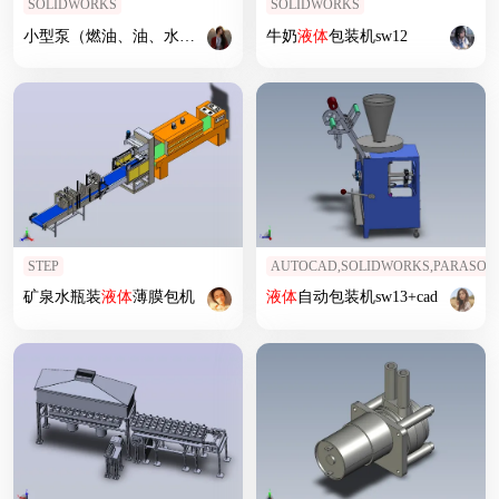
SOLIDWORKS
SOLIDWORKS
小型泵（燃油、油、水或任何低压
液体
牛奶
）
液体
包装机sw12
STEP
AUTOCAD,SOLIDWORKS,PARASOL
矿泉水瓶装
液体
薄膜包机
液体
自动包装机sw13+cad