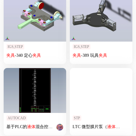
IGS,STEP
IGS,STEP
夹具
-340 定心
夹具
夹具
-389 玩具
夹具
AUTOCAD
STP
基于PLC的
液体
混合控制系统的设计【含图和文档】
LTC 微型膜片泵（
液体
），最高达 