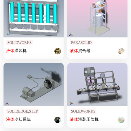
SOLIDWORKS
PARASOLID
液体
灌装机
液体
混合器
SOLIDEDGE,STEP
SOLIDWORKS
液体
冷却系统
液体
灌装压盖机