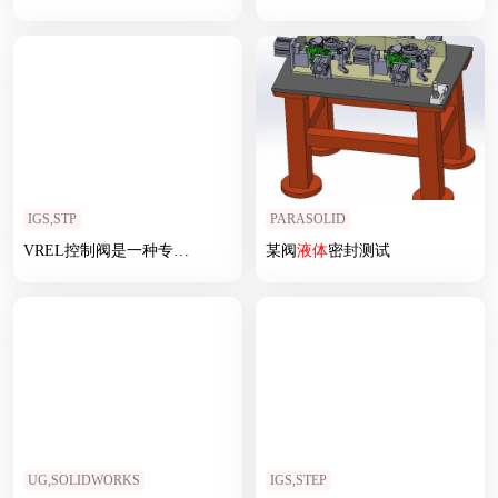
IGS,STP
PARASOLID
VREL控制阀是一种专为高压
液体
设计的阀门
某阀
液体
密封测试
UG,SOLIDWORKS
IGS,STEP