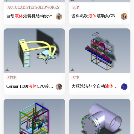
AUTOCAD,STEP,SOLIDWORKS
STP
自动
液体
灌装机结构设计
酱料粘稠
液体
蠕动泵GB37-530
STEP
STP
Corsair H80I
液体
CPU冷却器
大瓶洗洁剂全自动
液体
灌装生产