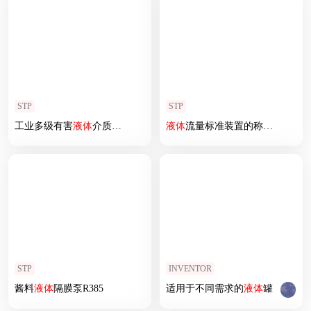
STP
STP
工业多级有害
液体
介质处理系统
液体
流量标准装置的称重设备
STP
INVENTOR
酱料
液体
隔膜泵R385
适用于不同需求的
液体
罐