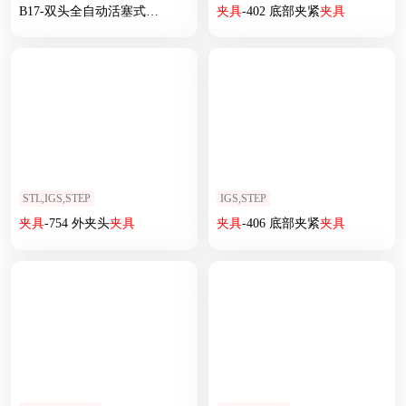
B17-双头全自动活塞式
液体
灌装机
夹具
-402 底部夹紧
夹具
STL,IGS,STEP
IGS,STEP
夹具
-754 外夹头
夹具
夹具
-406 底部夹紧
夹具