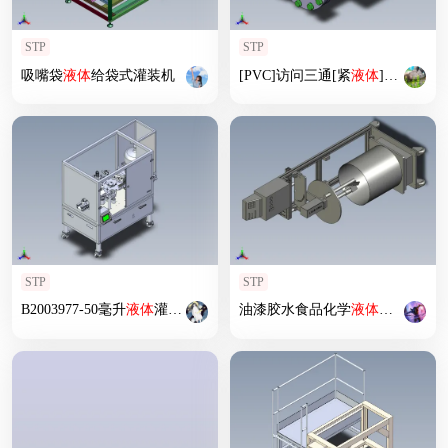
STP
STP
吸嘴袋
液体
给袋式灌装机
[PVC]访问三通[紧
液体
] Access Tee [Liquid Tight]
STP
STP
B2003977-50毫升
液体
灌装机
油漆胶水食品化学
液体
化工涂料