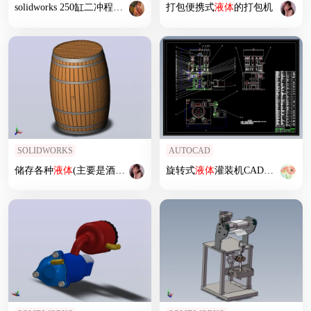
solidworks 250缸二冲程
液体
冷却
打包便携式
液体
的打包机
SOLIDWORKS
AUTOCAD
储存各种
液体
(主要是酒精)的橡木桶
旋转式
液体
灌装机CAD图纸