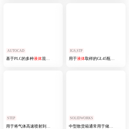
AUTOCAD
IGS,STP
基于PLC的多种
液体
混合监控系统设计含3张CAD图
用于
液体
取样的GL45瓶螺纹带瓶头取样阀
STEP
SOLIDWORKS
用于将气体高速喷射到
液体
中的喷射器组件
中型散货箱通常用于储存工业
液