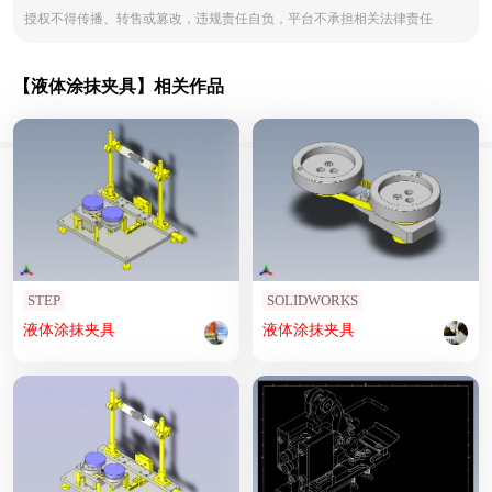
授权不得传播、转售或篡改，违规责任自负，平台不承担相关法律责任
【液体涂抹夹具】相关作品
STEP
SOLIDWORKS
液体
涂抹
夹具
液体
涂抹
夹具