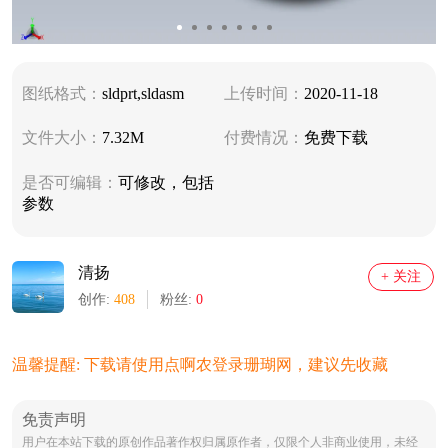
图纸格式：
sldprt,sldasm
上传时间：
2020-11-18
文件大小：
7.32M
付费情况：
免费下载
是否可编辑：
可修改，包括
参数
清扬
+ 关注
创作:
408
粉丝:
0
温馨提醒: 下载请使用点啊农登录珊瑚网，建议先收藏
免责声明
用户在本站下载的原创作品著作权归属原作者，仅限个人非商业使用，未经