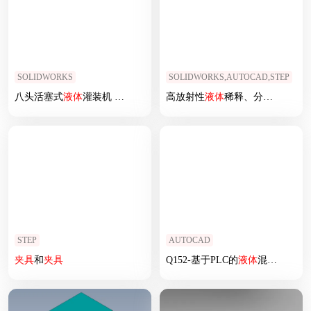
SOLIDWORKS
SOLIDWORKS,AUTOCAD,STEP
八头活塞式
液体
灌装机 sw16
高放射性
液体
稀释、分装系统的机械装置设计
STEP
AUTOCAD
夹具
和
夹具
Q152-基于PLC的
液体
混合控制系统的设计