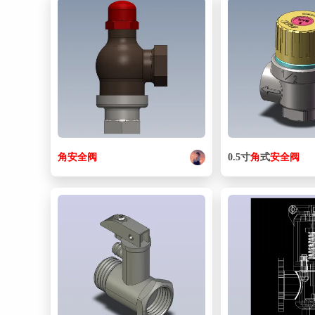
角
安全阀
0.5寸
角
式
安全阀