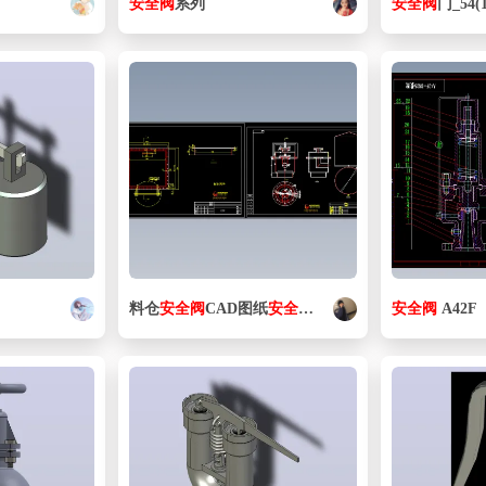
安全阀
系列
安全阀
门_54(1
料仓
安全阀
CAD图纸
安全阀
、库侧人孔门
安全阀
A42F