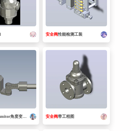
1
安全阀
性能检测工装
角度变换传动机构3D图纸 f3d sat格式
安全阀
带工程图