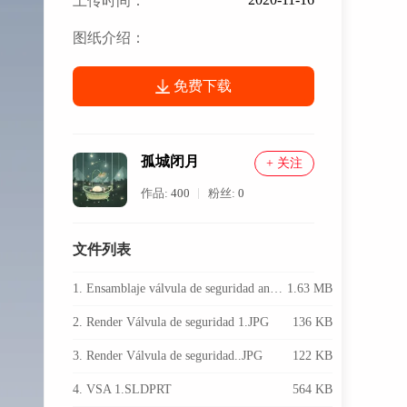
上传时间：
图纸介绍：
免费下载
孤城闭月
+ 关注
作品:
400
粉丝:
0
文件列表
1. Ensamblaje válvula de seguridad angular.SLDASM
1.63 MB
2. Render Válvula de seguridad 1.JPG
136 KB
3. Render Válvula de seguridad..JPG
122 KB
4. VSA 1.SLDPRT
564 KB