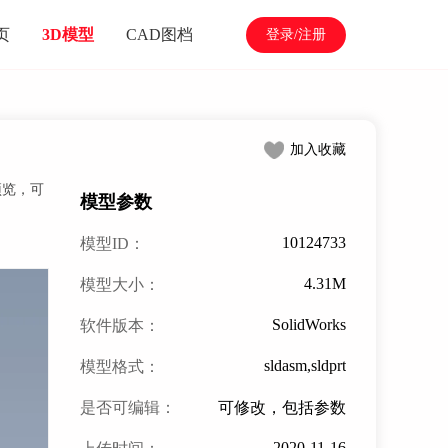
页
3D模型
CAD图档
登录/注册
加入收藏
线预览，可
模型参数
10124733
模型ID：
4.31M
模型大小：
SolidWorks
软件版本：
sldasm,sldprt
模型格式：
是否可编辑：
可修改，包括参数
2020-11-16