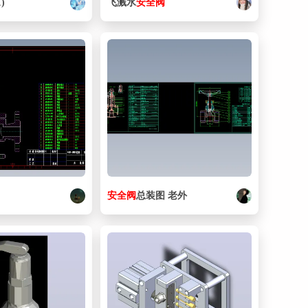
)
飞溅水
安全阀
安全阀
总装图 老外