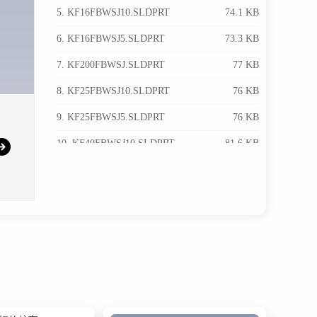
5. KF16FBWSJ10.SLDPRT
74.1 KB
6. KF16FBWSJ5.SLDPRT
73.3 KB
7. KF200FBWSJ.SLDPRT
77 KB
8. KF25FBWSJ10.SLDPRT
76 KB
9. KF25FBWSJ5.SLDPRT
76 KB
10. KF40FBWSJ10.SLDPRT
81.6 KB
11. KF40FBWSJ5.SLDPRT
81.2 KB
12. KF50FBWSJ10.SLDPRT
78.3 KB
13. KF50FBWSJ5.SLDPRT
78.9 KB
14. KF63FBWSJ.SLDPRT
79.6 KB
15. KF80FBWSJ.SLDPRT
77.7 KB
16. KF短接头法兰（对接焊）Japan.SLDASM
187 KB