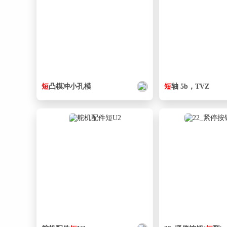
短
凸模冲小孔模
短
轴 5b，TVZ