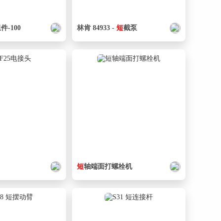
件-100
林肯 84933 -
短
截泵
短
轴端面打螺栓机