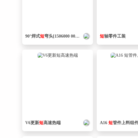
90°焊式
短
弯头[1506000 000150]
短
轴零件工装
V6更新
短
高速热端
A16
短
管件上料组