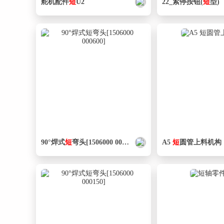
舵机配件
短
U2
22_紧停按钮(
短
型)
90°焊式
短
弯头[1506000 000600]
A5
短
圆管上料机构