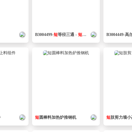
B3004499-
短
等径三通 -
短
等径三通 DIN11852
B3004449
件
短
圆棒料加热炉推钢机
短
肢剪力墙小