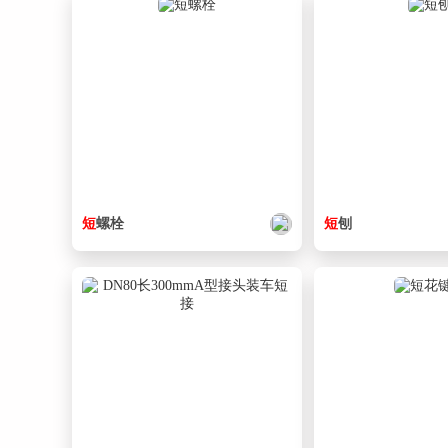
短
螺栓
短
刨