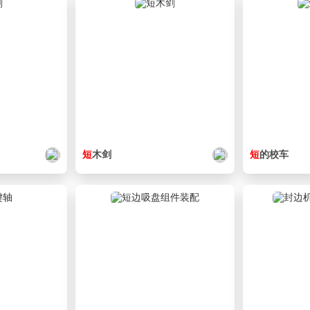
短
木剑
短
的校车