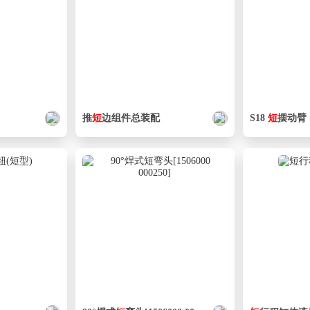
推
短
边组件总装配
S18
短
摆动臂