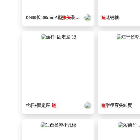
DN80长300mmA型
接头
装车
短
接
短
花键轴
丝杆+固定座-
短
短
半径弯头90度