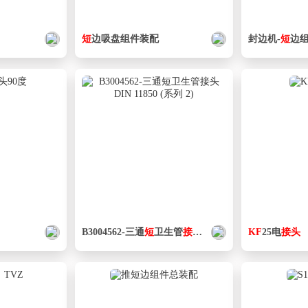
短
边吸盘组件装配
封边机-
短
边组
B3004562-三通
短
卫生管
接头
DIN 11850 (系列 2)
KF
25电
接头