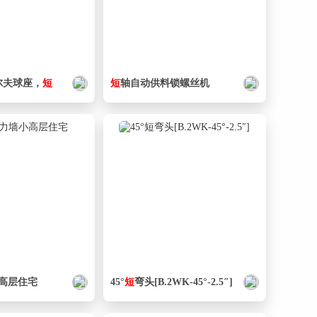
-高尔夫球座，
短
短
轴自动供料锁螺丝机
高层住宅
45°
短
弯头[B.2WK-45°-2.5″]