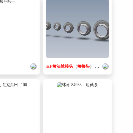
KF
短
法兰
接头
（
短
接头
）
适合
USA