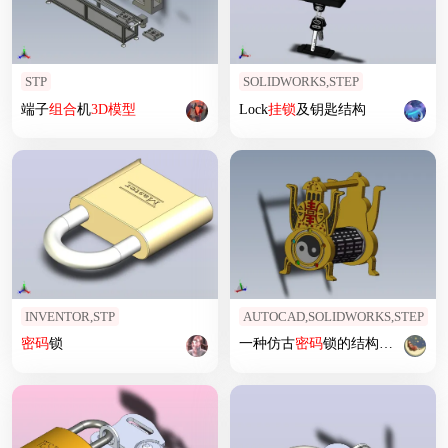
STP
SOLIDWORKS,STEP
端子
组合
机
3D
模型
Lock
挂锁
及钥匙结构
INVENTOR,STP
AUTOCAD,SOLIDWORKS,STEP
密码
锁
一种仿古
密码
锁的结构设计与
3D