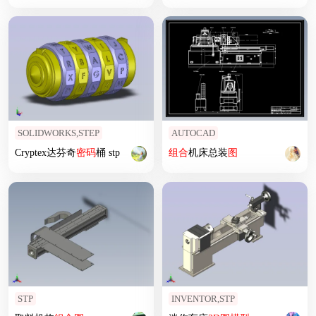
SOLIDWORKS,STEP
AUTOCAD
Cryptex达芬奇
密码
桶 stp
组合
机床总装
图
STP
INVENTOR,STP