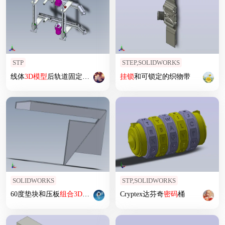
STP
STEP,SOLIDWORKS
线体
3D
模型
后轨道固定
组合
挂锁
和可锁定的织物带
SOLIDWORKS
STP,SOLIDWORKS
60度垫块和压板
组合
3D
模型
Cryptex达芬奇
密码
桶