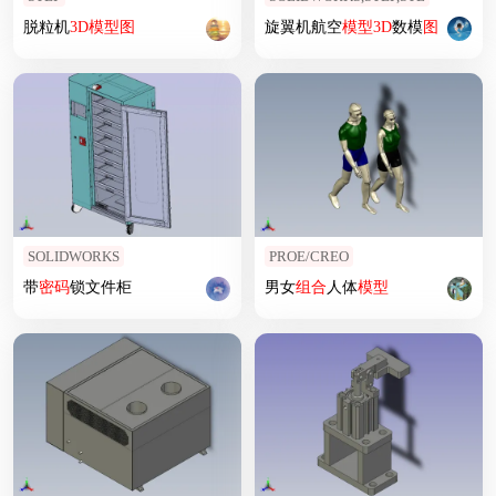
脱粒机
3D
模型
图
旋翼机航空
模型
3D
数模
图
SOLIDWORKS
PROE/CREO
带
密码
锁文件柜
男女
组合
人体
模型