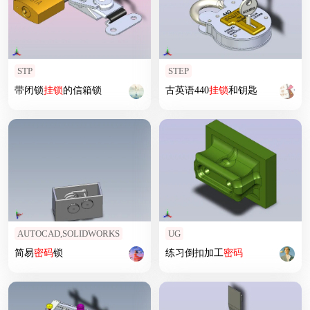
STP
STEP
带闭锁
挂锁
的信箱锁
古英语440
挂锁
和钥匙
AUTOCAD,SOLIDWORKS
UG
简易
密码
锁
练习倒扣加工
密码