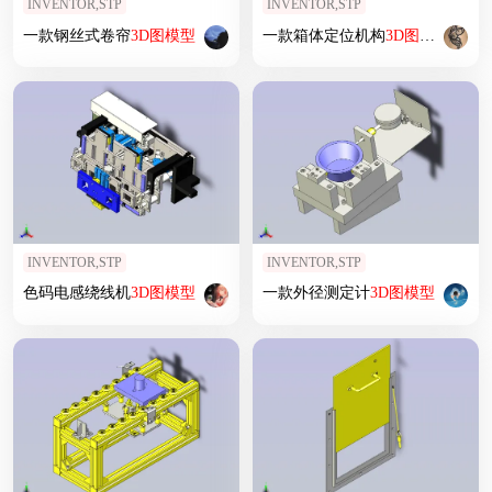
INVENTOR,STP
INVENTOR,STP
一款钢丝式卷帘
3D
图
模型
一款箱体定位机构
3D
图
模型
INVENTOR,STP
INVENTOR,STP
色码电感绕线机
3D
图
模型
一款外径测定计
3D
图
模型