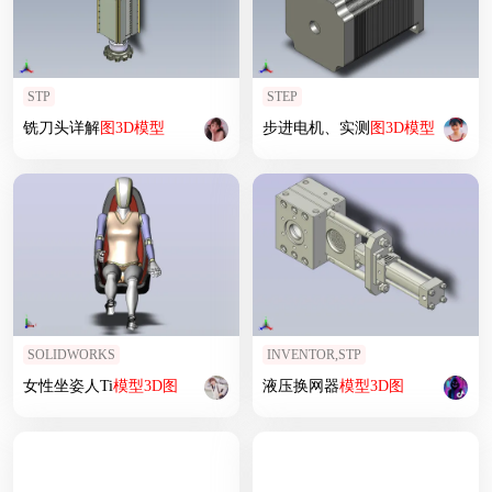
STP
STEP
铣刀头详解
图
3D
模型
步进电机、实测
图
3D
模型
SOLIDWORKS
INVENTOR,STP
女性坐姿人Ti
模型
3D
图
液压换网器
模型
3D
图