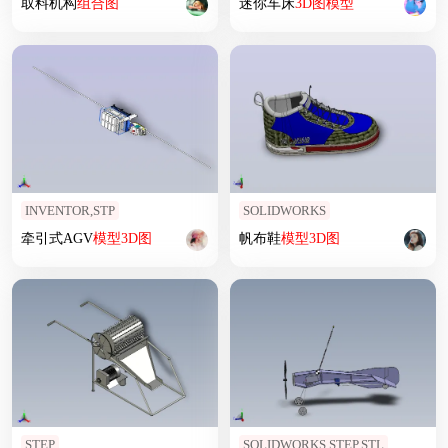
取料机构
组合
图
迷你车床
3D
图
模型
INVENTOR,STP
SOLIDWORKS
牵引式AGV
模型
3D
图
帆布鞋
模型
3D
图
STEP
SOLIDWORKS,STEP,STL