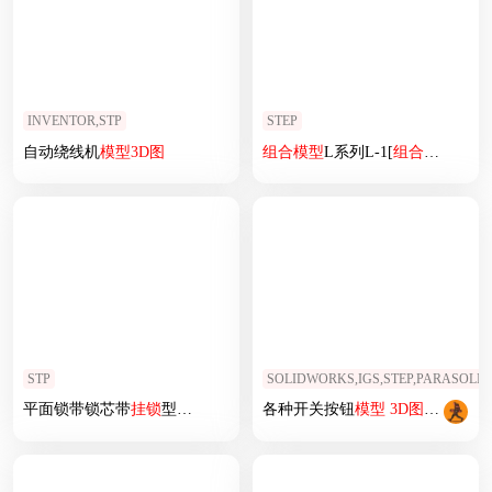
INVENTOR,STP
STEP
自动绕线机
模型
3D
图
组合
模型
L系列L-1[
组合
模型
L系列L
STP
SOLIDWORKS,IGS,STEP,PARASOLID
平面锁带锁芯带
挂锁
型DLMBD-132-A
各种开关按钮
模型
3D
图
机