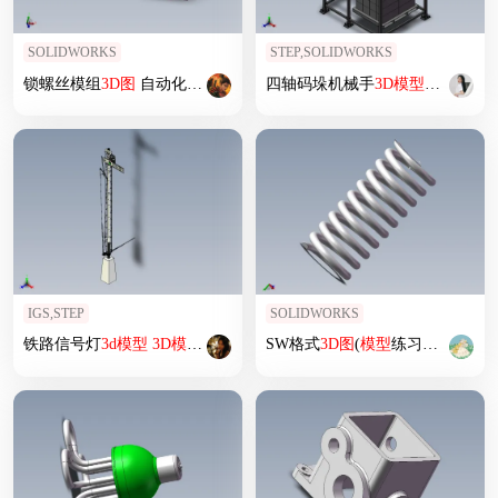
SOLIDWORKS
STEP,SOLIDWORKS
锁螺丝模组
3D
图
自动化设备
3D
图纸
四轴码垛机械手
3D
模型
3D
模型
图
非标自
IGS,STEP
SOLIDWORKS
铁路信号灯
3d
模型
3D
模型
SolidWorks三维设计
SW格式
3D
图
图
(
模型
练习题)-044