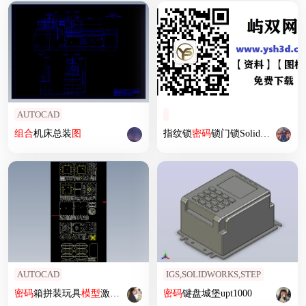
AUTOCAD
组合
机床总装
图
指纹锁
密码
锁门锁SolidWorks三维
AUTOCAD
IGS,SOLIDWORKS,STEP
密码
箱拼装玩具
模型
激光雕刻CAD图纸
密码
键盘城堡upt1000