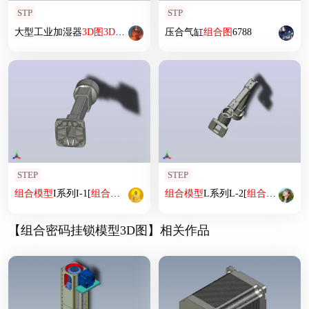
STP
STP
大型工业加湿器
3D
图
3D
模型
压合气缸
组合
图
6788
STEP
STEP
组合
模型
I系列I-1[
组合
模型
I系列I-1]
组合
模型
L系列L-2[
组合
模型
L系列
【组合密码挂锁模型3D图】相关作品