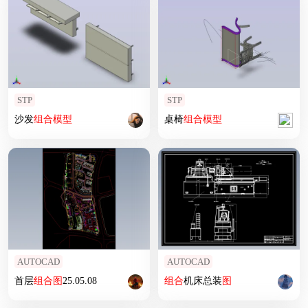
STP
STP
沙发
组合
模型
桌椅
组合
模型
AUTOCAD
AUTOCAD
首层
组合
图
25.05.08
组合
机床总装
图