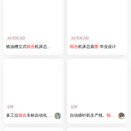
AUTOCAD
AUTOCAD
铣油槽立式
组合
机床总体
图
组合
机床总装
图
毕业设计
STP
STP
多工位
组合
非标自动化设备
3D
图纸三维
自动插针机生产线、
模型
组合
插针机
3