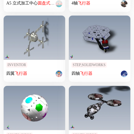
A5 立式加工中心
圆盘式
刀库
4轴
飞行器
INVENTOR
STEP,SOLIDWORKS
四翼
飞行器
四轴
飞行器