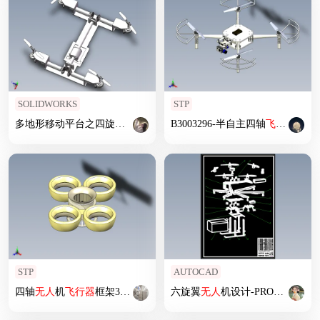
SOLIDWORKS
STP
多地形移动平台之四旋翼
无人
飞行器
B3003296-半自主四轴
飞行器
无人
STP
AUTOCAD
四轴
无人
机
飞行器
框架3D图纸
六旋翼
无人
机设计-PRO60六旋翼