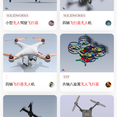
SOLIDWORKS
SOLIDWORKS
小型
无人
驾驶
飞行器
四轴
飞行器
无人
机
STP
四轴
飞行器
无人
机
共轴八旋翼
无人
飞行器