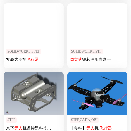
SOLIDWORKS,STEP
SOLIDWORKS,STP
实验太空船
飞行器
圆盘式
铁芯冲压卷盘一体机
STEP
STEP,CATIA,OBJ
水下
无人
机遥控黑科技
飞行器
【多种】
无人
机
飞行器