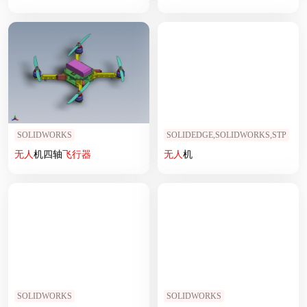
SOLIDWORKS
SOLIDEDGE,SOLIDWORKS,STP
无人
机四轴
飞行器
无人
机
SOLIDWORKS
SOLIDWORKS