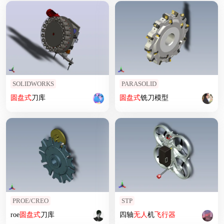
SOLIDWORKS
PARASOLID
圆盘式
刀库
圆盘式
铣刀模型
PROE/CREO
STP
roe
圆盘式
刀库
四轴
无人
机
飞行器