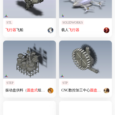
STL
SOLIDWORKS
飞行器
飞船
载人
飞行器
STEP
STP
振动盘供料（
圆盘式
组装机）
CNC数控加工中心
圆盘式
刀库