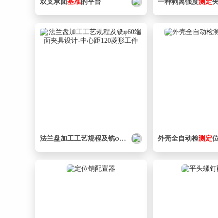
双支承面
基准
的平台
一种剥离强度
测定
法兰盘加工工艺规程及铣φ60端面夹具设计-
外壳全自动检
中心
距120菱形
测定