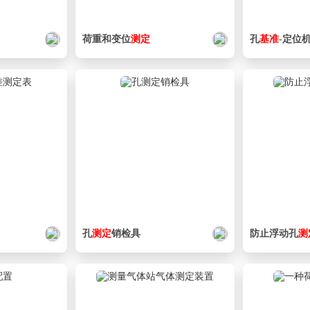
荷重和变位
测定
孔
基准
-定位
孔
测定
销检具
防止浮动孔
测