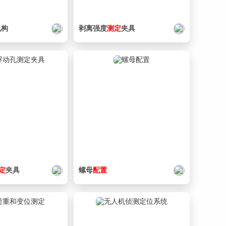
29. 0334_Z_MC04-3L_2.sldprt
128 KB
30. 0334_Z_MC04-3L_3.sldprt
155 KB
机构
剥离强度
测定
夹具
31. 0334_Z_MC04-3L_4.sldprt
113 KB
32. 0334_Z_MC04-3L_5.sldprt
127 KB
33. 0334_Z_MC04-3L_6.sldprt
150 KB
34. 0334_Z_MC04-3L_7.sldprt
129 KB
35. 0334_Z_MC04-3L_8.sldprt
151 KB
36. 0334_Z_MC04-3L_9.sldprt
179 KB
37. No000334_partslist.csv
1.53 KB
定
夹具
螺母
配置
38. Thumbs.db
257 KB
39. _0334_Assy.SLDASM
825 KB
40. _0334_SA01.SLDASM
347 KB