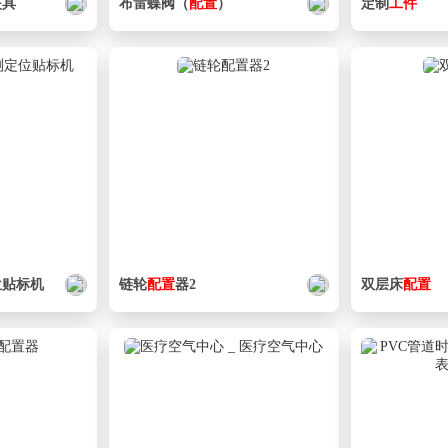
夹具
布雷蝶阀（
配置
）
定制
工件
位贴标机
工件
链轮
配置
器2
双层床
配置