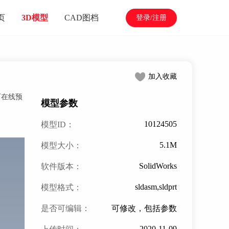
页
3D模型
CAD图档
登录/注册
加入收藏
可在线预
模型参数
10124505
模型ID：
5.1M
模型大小：
SolidWorks
软件版本：
sldasm,sldprt
模型格式：
是否可编辑：
可修改，包括参数
2020-11-09