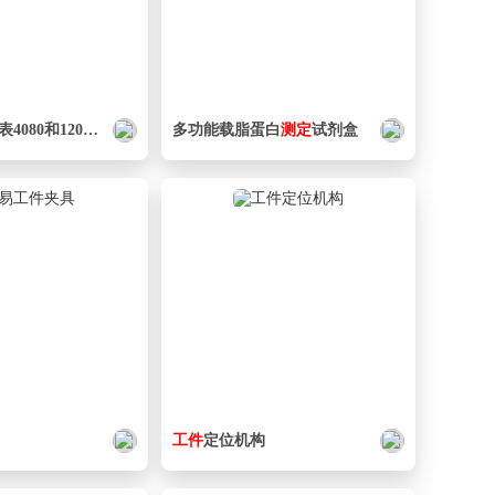
PVC管道时间表4080和120
配置
表
配置
(2)
多功能载脂蛋白
测定
试剂盒
工件
定位机构