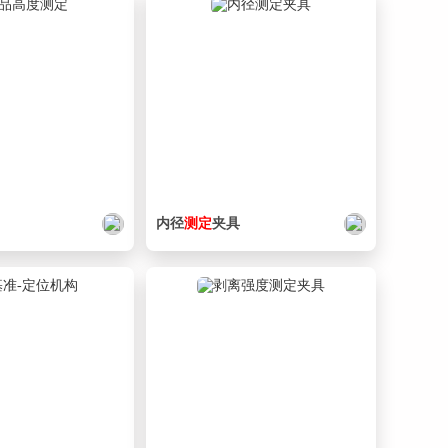
17. 0334_212_Bench.SLDPRT
223 KB
18. 0334_213_Pin.SLDPRT
163 KB
19. 0334_214_Bench.SLDPRT
201 KB
20. 0334_215_Collar.SLDPRT
142 KB
21. 0334_301_CB8-20.SLDPRT
140 KB
22. 0334_302_CB8-100.SLDPRT
134 KB
内径
测定
夹具
23. 0334_303_CB6-10.SLDPRT
140 KB
24. 0334_304_CB6-15.SLDPRT
145 KB
25. 0334_305_CB6-20.SLDPRT
135 KB
26. 0334_306_CB5-25.SLDPRT
132 KB
27. 0334_A_Work.SLDPRT
446 KB
28. 0334_Z_MC04-3L_1.sldprt
171 KB