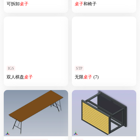
可拆卸
桌子
桌子
和椅子
IGS
STP
双人棋盘
桌子
无限
桌子
(7)