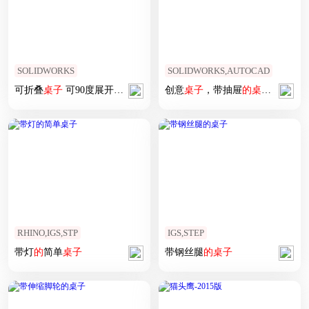
SOLIDWORKS
SOLIDWORKS,AUTOCAD
可折叠
桌子
可90度展开
的
桌子
创意
桌子
，带抽屉
的
桌子
（SW201
RHINO,IGS,STP
IGS,STEP
带灯
的
简单
桌子
带钢丝腿
的
桌子