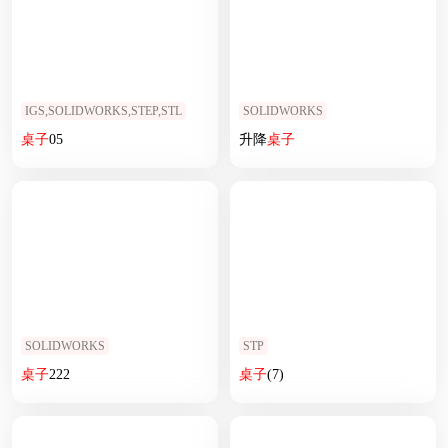
IGS,SOLIDWORKS,STEP,STL
SOLIDWORKS
桌子
05
升降
桌子
SOLIDWORKS
STP
桌子
222
桌子
(7)