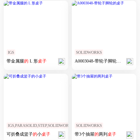
IGS
SOLIDWORKS
带金属腿
的
L 形
桌子
A0003048-带轮子脚轮
的
桌子
IGS,PARASOLID,STEP,SOLIDWORKS
SOLIDWORKS
可折叠成篮子
的
小
桌子
带3个抽屉
的
两列
桌子