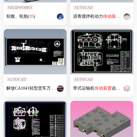
SOLIDWORKS
AUTOCAD
轮毂、轮胎(
35
)
沥青搅拌机动力
传动装置
总图15616
AUTOCAD
AUTOCAD
解放CA1041轻型货车万向
传动装置
设计
带式运输机
传动装置
说明书及图纸