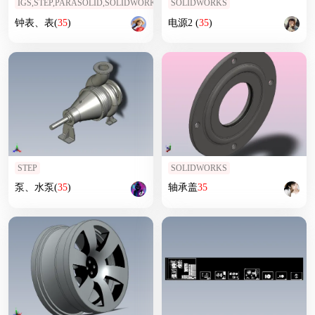
IGS,STEP,PARASOLID,SOLIDWORKS,STL
SOLIDWORKS
钟表、表(
35
)
电源2 (
35
)
STEP
SOLIDWORKS
泵、水泵(
35
)
轴承盖
35