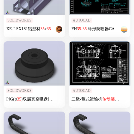
SOLIDWORKS
AUTOCAD
XE-LSX181铝型材
35
x
35
FH
35
-
35
环形防喷器CAD图纸
SOLIDWORKS
AUTOCAD
PJG(φ
35
)双层真空吸盘[PJG-
35
-N]
二级-带式运输机
传动装置
（7）