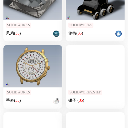
SOLIDWORKS
SOLIDWORKS
风扇(
35
)
轮椅(
35
)
SOLIDWORKS
SOLIDWORKS,STEP
手表(
35
)
钳子 (
35
)