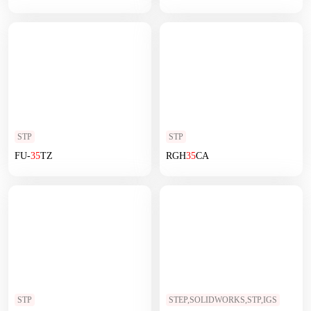
STP
STP
FU-
35
TZ
RGH
35
CA
STP
STEP,SOLIDWORKS,STP,IGS