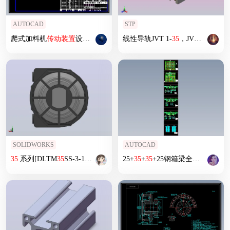
AUTOCAD
STP
爬式加料机
传动装置
设计（有cad图+ppt）
线性导轨JVT 1-
35
，JVT 1-
35
A
SOLIDWORKS
AUTOCAD
35
系列[DLTM
35
SS-3-1]管状电机
25+
35
+
35
+25钢箱梁全套图纸