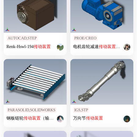
AUTOCAD,STEP
PROE/CREO
Renk-Hswl-194
传动装置
电机齿轮减速
传动装置
（AsmPrt
PARASOLID,SOLIDWORKS
IGS,STP
钢板链轮
传动装置
（输送机）
万向节
传动装置