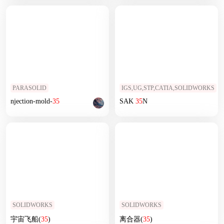
PARASOLID
IGS,UG,STP,CATIA,SOLIDWORKS
njection-mold-
35
SAK
35
N
SOLIDWORKS
SOLIDWORKS
宇宙飞船(
35
)
离合器(
35
)