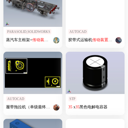
PARASOLID,SOLIDWORKS
AUTOCAD
蒸汽车主框架+
传动装置
+发动机3D模型
胶带式运输机
传动装置
毕业设计+
AUTOCAD
STP
履带拖拉机（单级最终
传动装置
设计）（有cad图）
35
x
35
黑色电解电容器