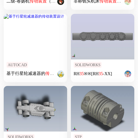
二级-卷扬机
传动装置
（3）
非标铣头机床
传动装置
装配图
AUTOCAD
SOLIDWORKS
基于行星轮减速器的
传动装置
设计
RH
35
※※[RH
35
-XX]
SOLIDWORKS
STP