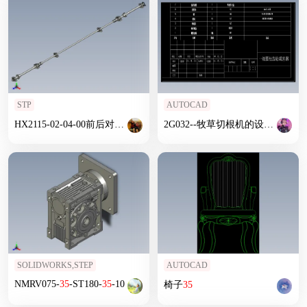
STP
AUTOCAD
HX2115-02-04-00前后对中
传动装置
2G032--牧草切根机的设计——
传
SOLIDWORKS,STEP
AUTOCAD
NMRV075-
35
-ST180-
35
-10
椅子
35