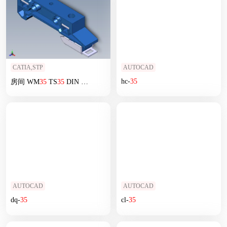
CATIA,STP
AUTOCAD
hc-
35
房间 WM
35
TS
35
DIN 轨道安装支架
AUTOCAD
AUTOCAD
dq-
35
cl-
35