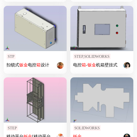
STP
STEP,SOLIDWORKS
扣锁式
钣
金
电控
箱
设计
电控
箱
-
钣
金
机箱壁挂式
STEP
SOLIDWORKS
移动平台
钣
金
[移动平台
钣
金
]
钣
金