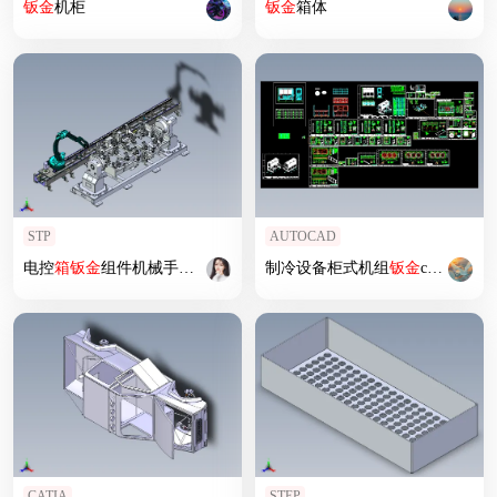
钣
金
机柜
钣
金
箱体
STP
AUTOCAD
电控
箱
钣
金
组件机械手焊接岗位
制冷设备柜式机组
钣
金
cad图纸
钣
CATIA
STEP