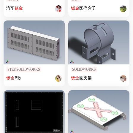
汽车
钣
金
钣
金
医疗盒子
STEP,SOLIDWORKS
SOLIDWORKS
钣
金
B款
钣
金
圆支架