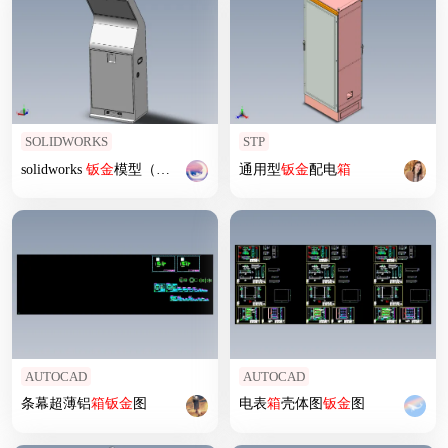
SOLIDWORKS
STP
solidworks
钣
金
模型（乐捐
箱
通用型
钣
金
配电
箱
AUTOCAD
AUTOCAD
条幕超薄铝
箱
钣
金
图
电表
箱
壳体图
钣
金
图