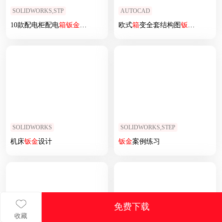
SOLIDWORKS,STP
AUTOCAD
10款配电柜配电
箱
钣
金
结构集合
欧式
箱
变全套结构图
钣
金
图.dwg
SOLIDWORKS
SOLIDWORKS,STEP
机床
钣
金
设计
钣
金
案例练习
免费下载
收藏