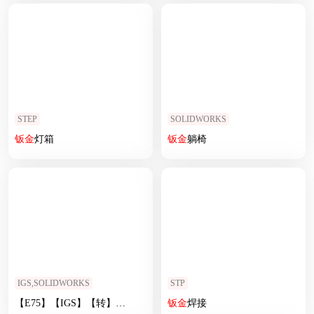
STEP
SOLIDWORKS
钣
金
灯箱
钣
金
躺椅
IGS,SOLIDWORKS
STP
【E75】【IGS】【转】
钣
金
电控
箱
钣
金
焊接