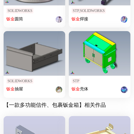
SOLIDWORKS
STP,SOLIDWORKS
钣
金
圆筒
钣
金
焊接
SOLIDWORKS
STP
钣
金
抽屉
钣
金
壳体
【一款多功能信件、包裹钣金箱】相关作品