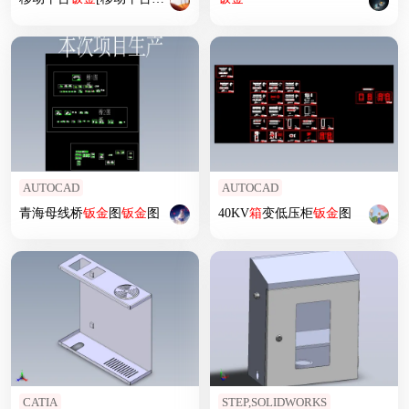
AUTOCAD
AUTOCAD
青海母线桥
钣
金
图
钣
金
图
40KV
箱
变低压柜
钣
金
图
CATIA
STEP,SOLIDWORKS