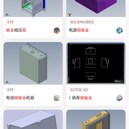
STP
SOLIDWORKS
钣
金
稳压
箱
电源
箱
钣
金
STP
AUTOCAD
电池
箱
钣
金
机箱
1 插座
箱
钣
金