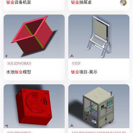
钣
金
设备机架
钣
金
抽屉桌
SOLIDWORKS
STEP
水池
钣
金
模型
钣
金
项目-展示