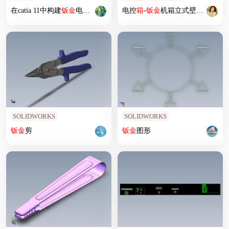
在catia 11中构建
钣
金
电源
箱
机箱
电控
箱
-
钣
金
机箱立式壁挂式
SOLIDWORKS
SOLIDWORKS
钣
金
剪
钣
金
图形