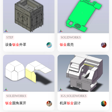
STEP
SOLIDWORKS
设备
钣
金
外罩
钣
金
底壳
SOLIDWORKS
IGS,SOLIDWORKS
钣
金
圆角展开
机床
钣
金
设计