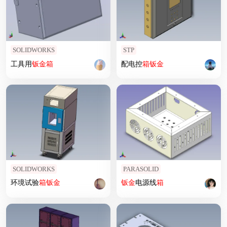
SOLIDWORKS
STP
工具用
钣
金
箱
配电控
箱
钣
金
SOLIDWORKS
PARASOLID
环境试验
箱
钣
金
钣
金
电源线
箱