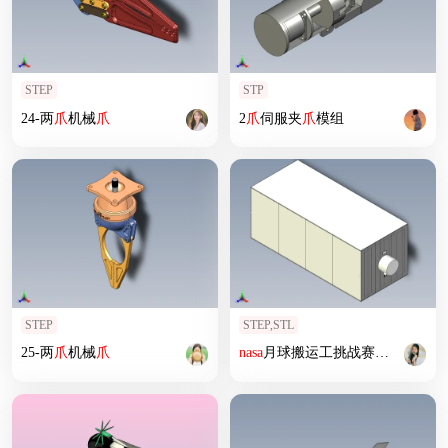
STEP
STP
24-两
爪
机械
爪
2
爪
伺服夹
爪
模组
STEP
STEP,STL
25-两
爪
机械
爪
nasa
月球搬运工挑战赛参赛作品1 111