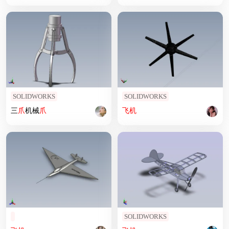
SOLIDWORKS
SOLIDWORKS
三
爪
机械
爪
飞机
SOLIDWORKS