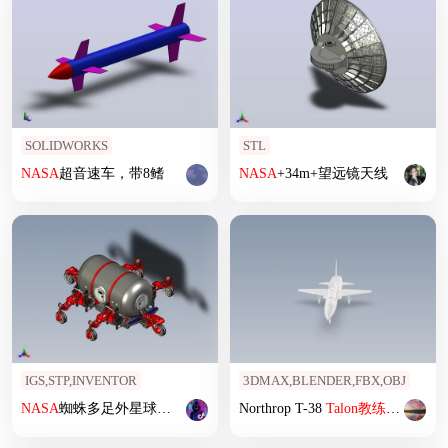
SOLIDWORKS
STL
NASA
超音速车，带8鳍
NASA
+34m+望远镜天线
IGS,STP,INVENTOR
3DMAX,BLENDER,FBX,OBJ
NASA
蜘蛛多足外星球生活舱
Northrop T-38
Talon
教练机
模型3D