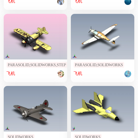
飞机
飞机
PARASOLID,SOLIDWORKS,STEP
PARASOLID,SOLIDWORKS
飞机
飞机
SOLIDWORKS
SOLIDWORKS