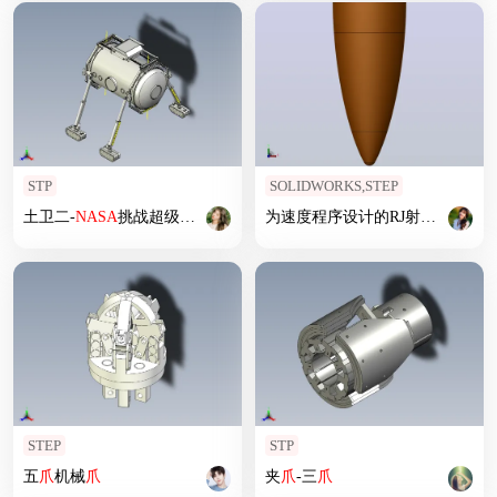
STP
SOLIDWORKS,STEP
土卫二-
NASA
挑战超级重物流运输-118
为速度程序设计的RJ射出系统[
NA
STEP
STP
五
爪
机械
爪
夹
爪
-三
爪