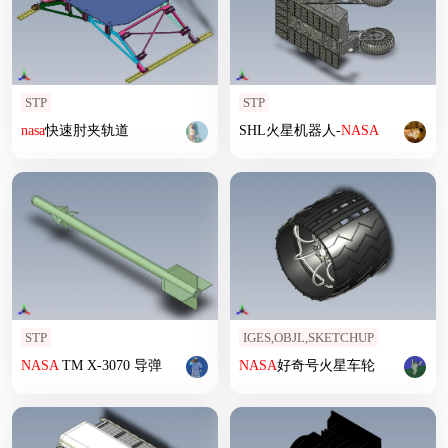
STP
STP
nasa
快速肘夹轨道
SHL火星机器人-
NASA
STP
IGES,OBJL,SKETCHUP
NASA
TM X-3070 导弹
NASA
好奇号火星车轮