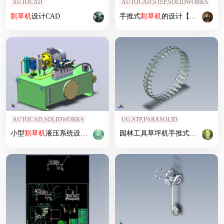
AUTOCAD
AUTOCAD,STEP,SOLIDWORKS
割草机
设计CAD
手推式
割草机
的设计【环保型
割
AUTOCAD,SOLIDWORKS
UG,STP,PARASOLID
小型
割草机
液压系统设计（SW+CAD+说明书）
园林工具草坪机手推式
割草机
三