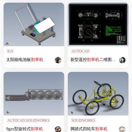
IGS
AUTOCAD
太阳能电池板
割草机
新型遥控
割草机
二维图若干
AUTOCAD,SOLIDWORKS
SOLIDWORKS
9gzx型旋转式
割草机
脚踏式四轮车
割草机