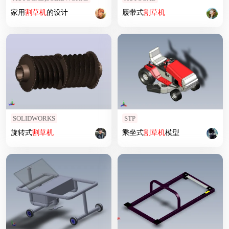
家用
割草机
的设计
履带式
割草机
SOLIDWORKS
STP
旋转式
割草机
乘坐式
割草机
模型