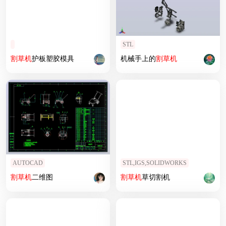
STL
割草机
护板塑胶模具
机械手上的
割草机
AUTOCAD
STL,IGS,SOLIDWORKS
割草机
二维图
割草机
草切割机