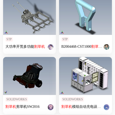
STP
STP
大功率开荒多功能
割草机
B2004468-CST1000
割草机
手柄
SOLIDWORKS
SOLIDWORKS
割草机
剪草机SW2016
割草机
模组自动充电设备 sw24