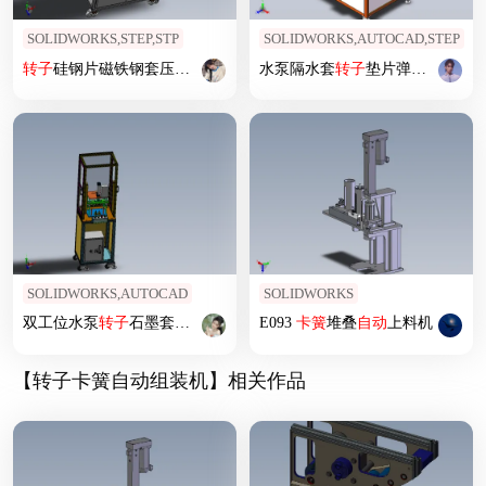
SOLIDWORKS,STEP,STP
SOLIDWORKS,AUTOCAD,STEP
转子
硅钢片磁铁钢套压
装机
水泵隔水套
转子
垫片弹簧组
装机
SOLIDWORKS,AUTOCAD
SOLIDWORKS
双工位水泵
转子
石墨套压
装机
E093
卡簧
堆叠
自动
上料机
【转子卡簧自动组装机】相关作品