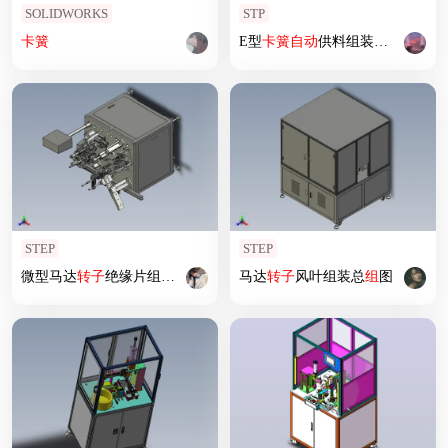
SOLIDWORKS
STP
卡簧
E型
卡簧
自动
供料组装设备
STEP
STEP
微型马达
转子
绝缘片组
装机
马达
转子
风叶组装总
组
图