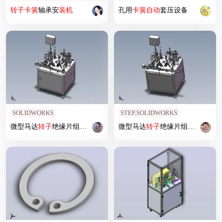
转子
卡簧
轴承安
装机
孔用
卡簧
自动
套压设备
SOLIDWORKS
STEP,SOLIDWORKS
微型马达
转子
绝缘片组
装机
微型马达
转子
绝缘片组
装机