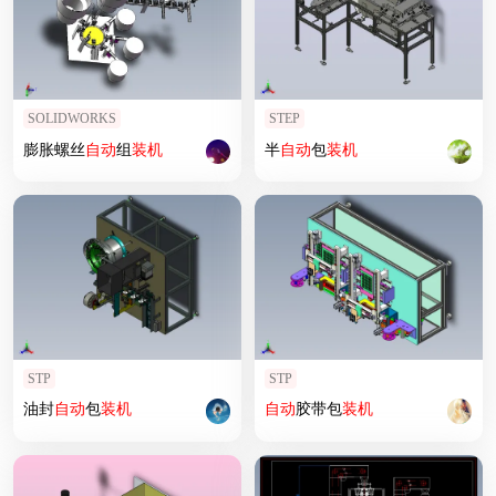
SOLIDWORKS
STEP
膨胀螺丝
自动
组
装机
半
自动
包
装机
STP
STP
油封
自动
包
装机
自动
胶带包
装机