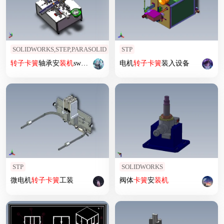
SOLIDWORKS,STEP,PARASOLID
STP
转子
卡簧
轴承安
装机
sw22可编辑
电机
转子
卡簧
装入设备
STP
SOLIDWORKS
微电机
转子
卡簧
工装
阀体
卡簧
安
装机