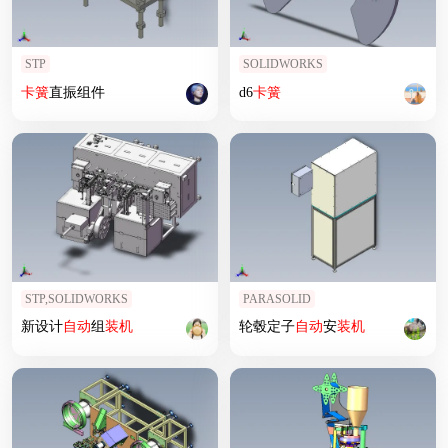
STP
SOLIDWORKS
卡簧
直振组件
d6
卡簧
STP,SOLIDWORKS
PARASOLID
新设计
自动
组
装机
轮毂定子
自动
安
装机