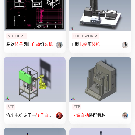
AUTOCAD
SOLIDWORKS
马达
转子
风叶
自动
组
装机
E型
卡簧
压
装机
STP
STP
汽车电机定子与
转子
自动
组
转机
卡簧
自动
装配机构