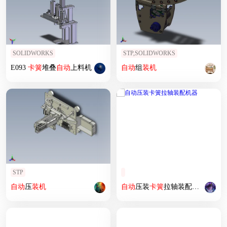
SOLIDWORKS
STP,SOLIDWORKS
E093
卡簧
堆叠
自动
上料机
自动
组
装机
STP
自动
压
装机
自动
压装
卡簧
拉轴装配机器