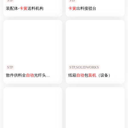
STP
STP
装配体-
卡簧
送料机构
卡簧
出料接驳台
STP
STP,SOLIDWORKS
散件供料全
自动
光纤头
自动
组
装机
纸箱
自动
包
装机
（设备）