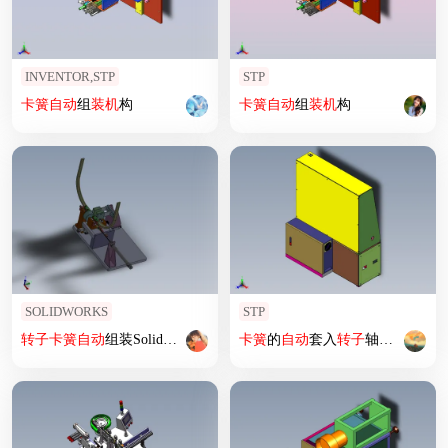
INVENTOR,STP
STP
卡簧
自动
组
装机
构
卡簧
自动
组
装机
构
SOLIDWORKS
STP
转子
卡簧
自动
组装Solidworks设计
卡簧
的
自动
套入
转子
轴设备