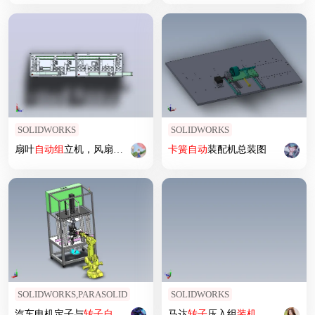
SOLIDWORKS
SOLIDWORKS
扇叶
自动
组
立机，风扇框、风叶、轴承、垫片、
卡簧
自动
装配机总装图
卡簧
等配件的
自动
组
SOLIDWORKS,PARASOLID
SOLIDWORKS
汽车电机定子与
转子
自动
组
转机sw18
马达
转子
压入组
装机
_