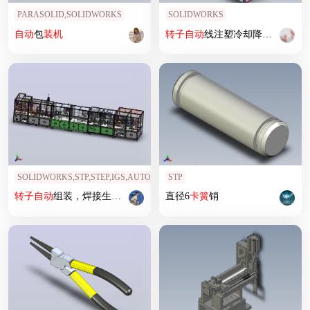
PARASOLID,SOLIDWORKS
SOLIDWORKS
自动
包
装机
转子
自动
线注塑冷却降温机
SOLIDWORKS,STP,STEP,IGS,AUTOCAD
STP
转子
自动
组装，焊接生产线
直径6
卡簧
销