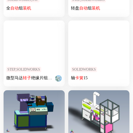
全
自动
组
装机
转盘
自动
组
装机
STEP,SOLIDWORKS
SOLIDWORKS
微型马达
转子
绝缘片组
装机
自动
化设备3D图纸3D模型
轴
卡簧
15