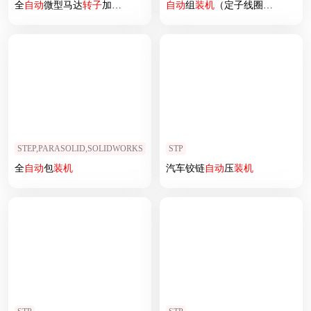
全
自动
微型马达
转子
加工生产线
自动
组
装机
（定子线圈整形机、轴套组
STEP,PARASOLID,SOLIDWORKS
STP
全
自动
包
装机
汽车铰链
自动
压
装机