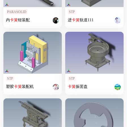
PARASOLID
STP
内
卡簧
钳装配
进
卡簧
轨道111
STP
STP
塑胶
卡簧
装配机
卡簧
振罢盘