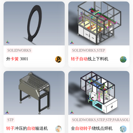
SOLIDWORKS
SOLIDWORKS,STEP
外
卡簧
3001
转子
自动
线上下料机
STP
SOLIDWORKS,STEP,STP,PARASOLID
转子
冲压的
自动
输送机
全
自动
转子
绕线点焊机