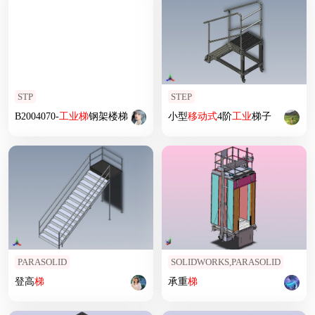
STP
STEP
B2004070-
工业
梯
钢架楼梯
小型
移动式
4阶
工业
梯子
PARASOLID
SOLIDWORKS,PARASOLID
登高
梯
承重
梯