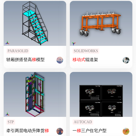
PARASOLID
SOLIDWORKS
轿厢拼搭登高
梯
模型
移动式
辊道架
STP
AUTOCAD
牵引两层电动升降货
梯
一
梯
三户住宅户型