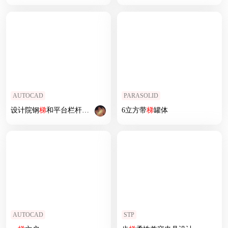
AUTOCAD
PARASOLID
设计院钢
梯
和平台栏杆标准图集(钢
梯
6立方带
标准图集)
梯
罐体
AUTOCAD
STP