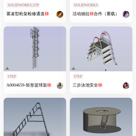
SOLIDWORKS,STP
SOLIDWORKS
紧凑型桁架检修通道
梯
活动抽拉
梯
合件（重载）
STEP
STEP
A0004659-矩形篮球架
梯
三步泳池安全
梯