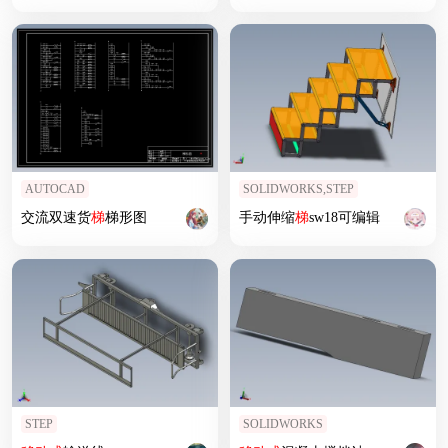
AUTOCAD
SOLIDWORKS,STEP
交流双速货
梯
梯形图
手动伸缩
梯
sw18可编辑
STEP
SOLIDWORKS