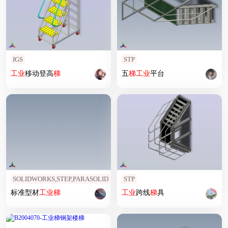
IGS
STP
工业
移动登高
梯
五
梯
工业
平台
SOLIDWORKS,STEP,PARASOLID
STP
标准型材
工业
梯
工业
跨线
梯
具