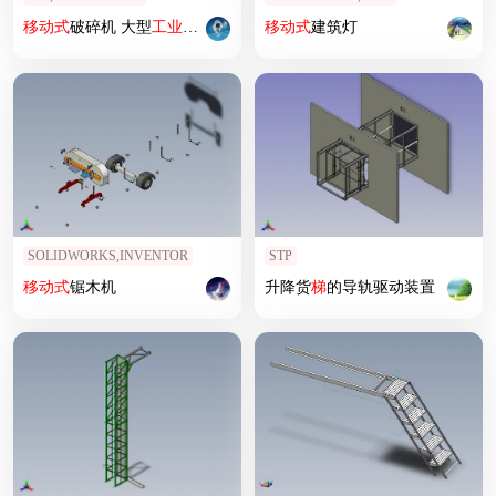
移动式
破碎机 大型
工业
系统之颚式破碎机设备
移动式
建筑灯
SOLIDWORKS,INVENTOR
STP
移动式
锯木机
升降货
梯
的导轨驱动装置