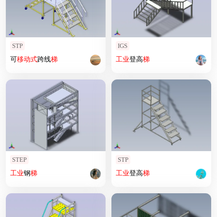
STP
IGS
可
移动式
跨线
梯
工业
登高
梯
STEP
STP
工业
钢
梯
工业
登高
梯