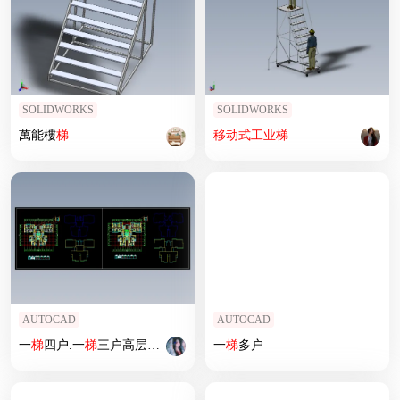
SOLIDWORKS
SOLIDWORKS
萬能樓
梯
移动式
工业
梯
AUTOCAD
AUTOCAD
一
梯
四户.一
梯
三户高层平面
一
梯
多户