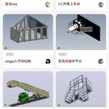
笼
梯
step
UG升降上车
梯
STEP
STEP
tangga人字
梯
结构
登高
梯
操作平台