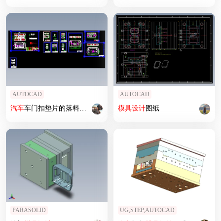
AUTOCAD
AUTOCAD
汽车
车门扣垫片的落料弯曲冲孔级进
模具设计
模具设计
图纸
-冲压模具含11张CAD图
PARASOLID
UG,STEP,AUTOCAD