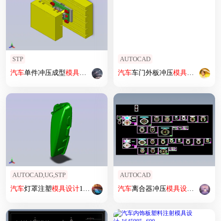
STP
AUTOCAD
汽车
单件冲压成型
模具设计
汽车
车门外板冲压
模具设计
AUTOCAD,UG,STP
AUTOCAD
汽车
灯罩注塑
模具设计
1673055
汽车
离合器冲压
模具设计
源文件 6