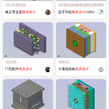
UG,AUTOCAD
AUTOCAD,PROE/CREO,STP,STEP
修正带盒盖
模具设计
蓝牙耳机
模具设计
(ABS)
UG,STP
STP,UG
门页配件
模具设计
卡通箱面板
模具设计