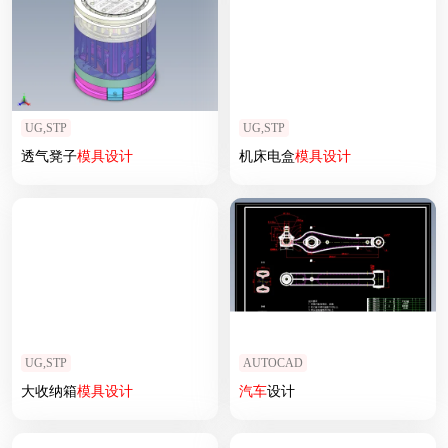
UG,STP
UG,STP
透气凳子
模具设计
机床电盒
模具设计
UG,STP
AUTOCAD
大收纳箱
模具设计
汽车
设计