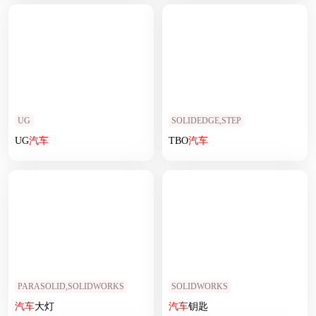
UG
SOLIDEDGE,STEP
UG
汽车
TBO
汽车
PARASOLID,SOLIDWORKS
SOLIDWORKS
汽车
大灯
汽车
钥匙