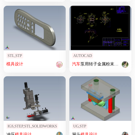
STL,STP
AUTOCAD
模具设计
汽车
泵用转子金属粉末冶金压坯成型
IGS,STEP,STL,SOLIDWORKS
UG,STP
冲压
模具设计
漏斗
模具设计