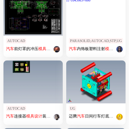
AUTOCAD
PARASOLID,AUTOCAD,STP,UG
汽车
前灯罩的冲压
模具设计
汽车
内饰板塑料注射
模具设计
-164
AUTOCAD
UG
汽车
连接器
模具设计
装配图
迈腾
汽车
日间行车灯底壳注塑
模