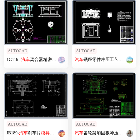
AUTOCAD
AUTOCAD
1G116--
汽车
离合器精密锻压
模具设计
汽车
锁座零件冲压工艺分析及
模
AUTOCAD
AUTOCAD
JB189-
汽车
刹车片
模具设计
[粉末冶金]参考设计
汽车
备轮架加固板冲压
模具设计
【