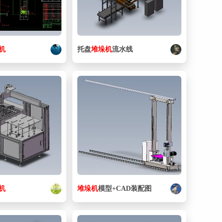
机
托盘
堆垛
机
流水线
机
堆垛
机
模型+CAD装配图