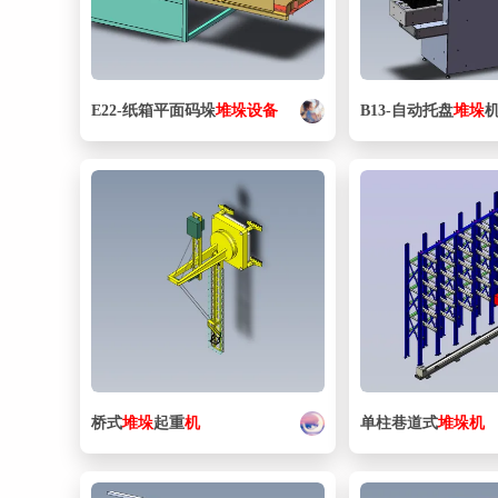
E22-纸箱平面码垛
堆垛
设备
B13-自动托盘
堆垛
桥式
堆垛
起重
机
单柱巷道式
堆垛
机