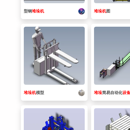
型钢
堆垛
机
堆垛
机
图
堆垛
机
模型
堆垛
简易自动化
设