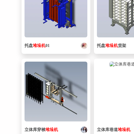
托盘
堆垛
机
01
托盘
堆垛
机
货架
立体库穿梭
堆垛
机
立体库巷道
堆垛
机