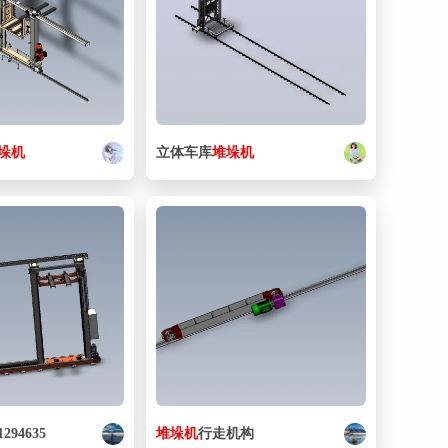
垛
机
立体车库
堆垛
机
1294635
堆垛
机
行走机构