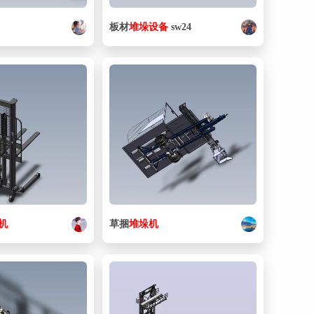
板材
堆垛
设备
sw24
机
草捆
堆垛
机