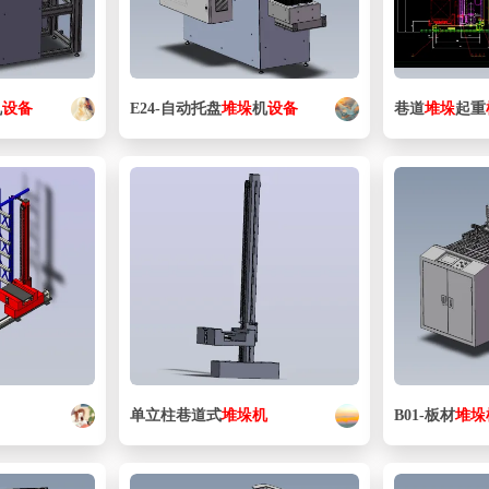
机
设备
E24-自动托盘
堆垛
机
设备
巷道
堆垛
起重
单立柱巷道式
堆垛
机
B01-板材
堆垛