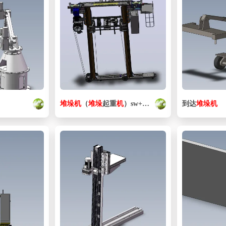
堆垛
机
（
堆垛
起重
机
）sw+cad
到达
堆垛
机