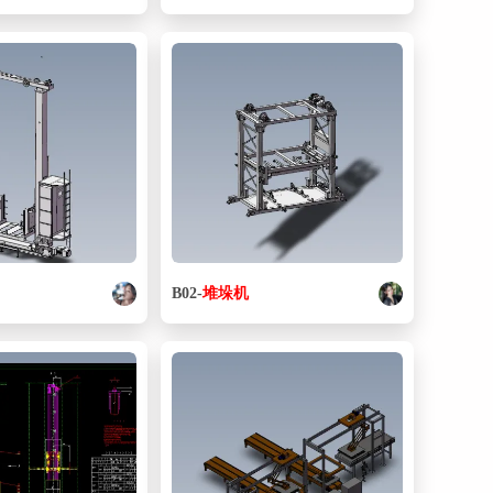
B02-
堆垛
机