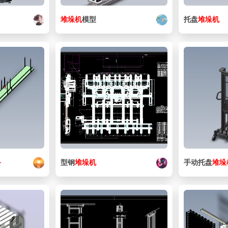
堆垛
机
模型
托盘
堆垛
机
备
型钢
堆垛
机
手动托盘
堆垛