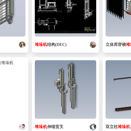
堆垛
机
结构(DEC)
立体库穿梭
堆
堆垛
机
伸缩货叉
双立柱
堆垛
机