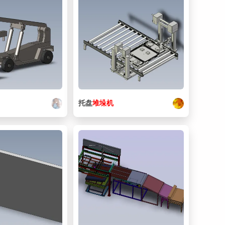
托盘
堆垛
机