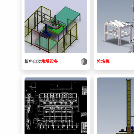
板料自动
堆垛
设备
堆垛
机