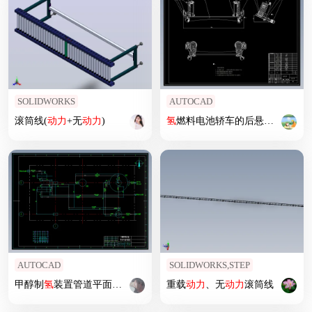
SOLIDWORKS
AUTOCAD
滚筒线(
动力
+无
动力
)
氢
燃料电池轿车的后悬架设计
AUTOCAD
SOLIDWORKS,STEP
甲醇制
氢
装置管道平面布置图
重载
动力
、无
动力
滚筒线