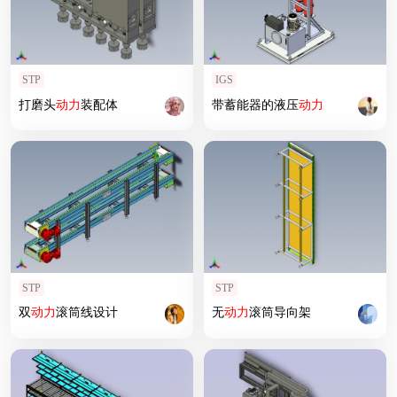
STP
IGS
打磨头
动力
装配体
带蓄能器的液压
动力
STP
STP
双
动力
滚筒线设计
无
动力
滚筒导向架