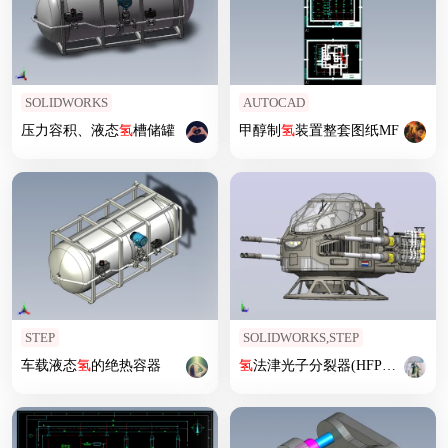
SOLIDWORKS
AUTOCAD
压力容积、液态
氢
槽储罐
甲醇制
氢
装置整套图纸MF
STEP
SOLIDWORKS,STEP
车载液态
氢
的绝热容器
氢
法津光子分裂器(HFPD)炮艇