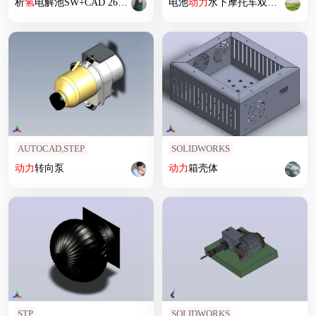
析
氢
电解池SW+CAD 260+24.5.12+002
电池
动力
水下摩托车双推力
动力
AUTOCAD,STEP
SOLIDWORKS
动力
转向泵
动力
箱壳体
STP
SOLIDWORKS