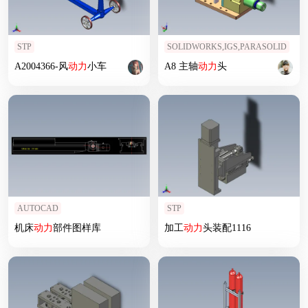
STP
SOLIDWORKS,IGS,PARASOLID
A2004366-风
动力
小车
A8 主轴
动力
头
AUTOCAD
STP
机床
动力
部件图样库
加工
动力
头装配1116