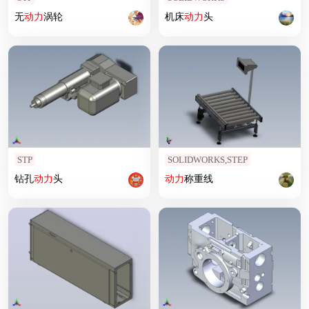
无
动力
涡轮
机床
动力
头
STP
SOLIDWORKS,STEP
钻孔
动力
头
动力
称重线