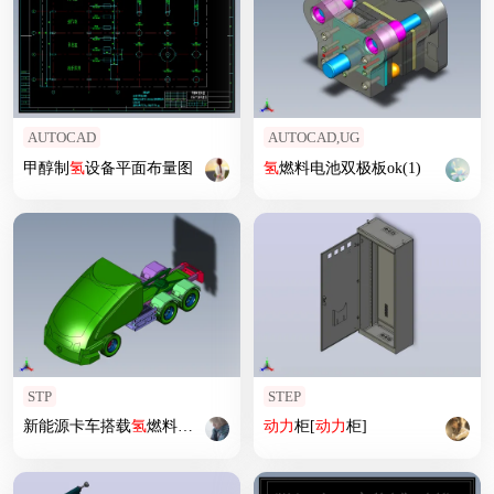
AUTOCAD
AUTOCAD,UG
甲醇制
氢
设备平面布量图
氢
燃料电池双极板ok(1)
STP
STEP
新能源卡车搭载
氢
燃料电池
动力
柜[
动力
柜]