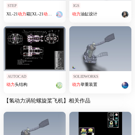
STEP
IGS
XL-21
动力
箱[XL-21
动力
箱]
动力
油缸设计
AUTOCAD
SOLIDWORKS
动力
头结构
动力
举重装置
【氢动力涡轮螺旋桨飞机】相关作品