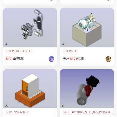
STEP,PROE/CREO
STEP,STL
动力
伞拖车
液压
动力
机组
STP,INVENTOR
SOLIDWORKS,STEP,IGS,PARASOLID