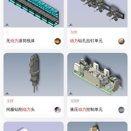
STP
无
动力
滚筒线体
动力
钻孔拉钉单元
STP
STEP
伺服钻削
动力
头
液压
动力
控制单元