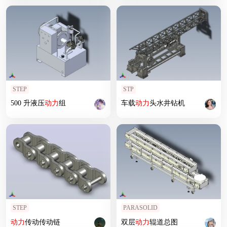
STEP
STP
500 升液压
动力
组
车载
动力
头水井钻机
STEP
PARASOLID
动力
传动传动链
双层
动力
辊道总图