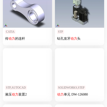
CATIA
STP
传
动力
的连杆
钻孔攻牙
动力
头
STP,AUTOCAD
SOLIDWORKS,STEP
液压
动力
装置2
动力
单元 DW-126080