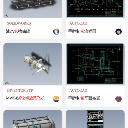
SOLIDWORKS
AUTOCAD
液态
氢
槽储罐
甲醇制
氢
流程围
INVENTOR,STP
AUTOCAD
MW54
涡轮螺旋桨飞机
甲醇制
氢
平面布置