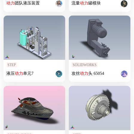
动力
团队液压装置
流量
动力
罐模块
STEP
SOLIDWORKS
液压
动力
单元7
攻丝
动力
头 65054