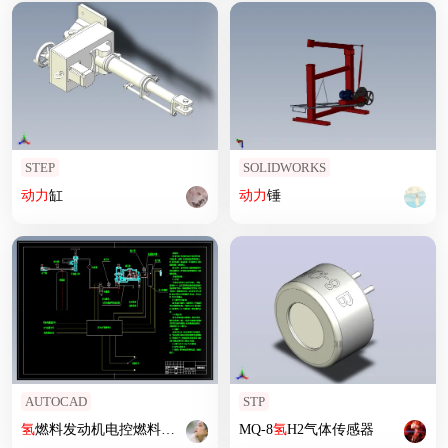
STEP
SOLIDWORKS
动力
缸
动力
锤
AUTOCAD
STP
氢
燃料发动机电控燃料供给系统设计
MQ-8
氢
H2气体传感器