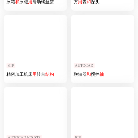
冰箱
和
冰柜
用
滑动钢丝篮
万
用
表
和
探头
STP
AUTOCAD
精密加工机床
用
转台
结构
联轴器
和
搅拌
轴
AUTOCAD,IGS,STP
IGS