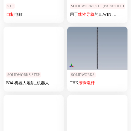
STP
SOLIDWORKS,STEP,PARASOLID
自制
电缸
用于
线性
导轨
的HIWIN HGR15R轨道
SOLIDWORKS,STEP
SOLIDWORKS
B04-机器人地轨_机器人
第七
轴
THK
滚珠
螺杆