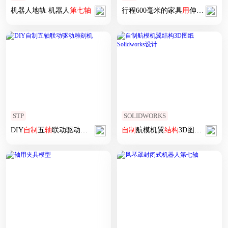
机器人地轨 机器人
第七
轴
行程600毫米的家具
用
伸缩式
滚珠
STP
SOLIDWORKS
DIY
自制
五
轴
联动驱动雕刻机
自制
航模机翼
结构
3D图纸 Solidworks设计