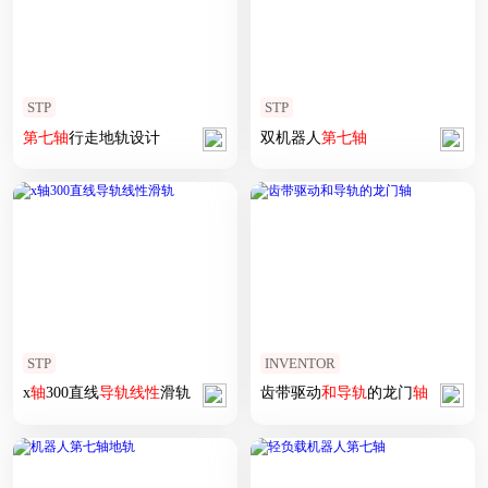
STP
STP
第七
轴
行走地轨设计
双机器人
第七
轴
STP
INVENTOR
x
轴
300直线
导轨
线性
滑轨
齿带驱动
和
导轨
的龙门
轴