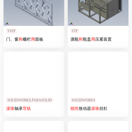
STEP
STP
门、窗
和
栅栏
用
面板
酒瓶
和
瓶盖
用
压紧装置
SOLIDWORKS,PARASOLID
SOLIDWORKS
滚珠
轴承
导轨
线性
致动器
滚珠
丝杠