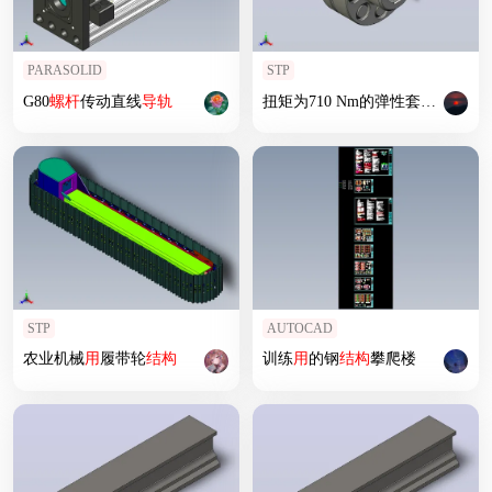
PARASOLID
STP
G80
螺杆
传动直线
导轨
扭矩为710 Nm的弹性套筒销联轴器
STP
AUTOCAD
农业机械
用
履带轮
结构
训练
用
的钢
结构
攀爬楼