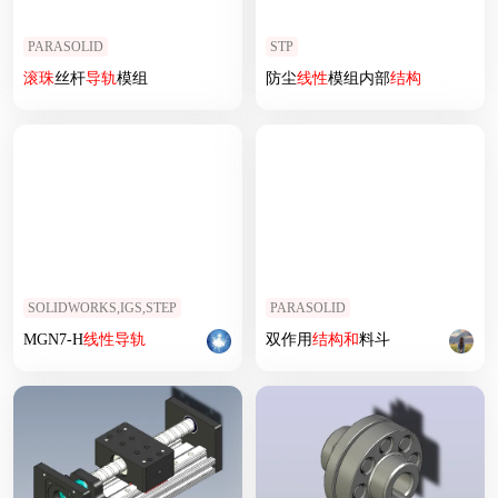
PARASOLID
STP
滚珠
丝杆
导轨
模组
防尘
线性
模组内部
结构
SOLIDWORKS,IGS,STEP
PARASOLID
MGN7-H
线性
导轨
双作用
结构
和
料斗