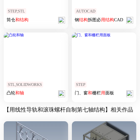
STEP,STL
AUTOCAD
筒仓
和
结构
钢
结构
拆图必
用
结构
CAD
STL,SOLIDWORKS
STEP
凸轮
和
轴
门、窗
和
栅栏
用
面板
【用线性导轨和滚珠螺杆自制第七轴结构】相关作品