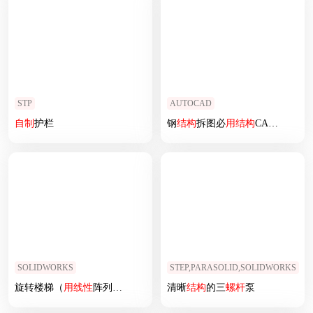
STP
AUTOCAD
自制
护栏
钢
结构
拆图必
用
结构
CAD图
SOLIDWORKS
STEP,PARASOLID,SOLIDWORKS
旋转楼梯（
用
线性
阵列画的）
清晰
结构
的三
螺杆
泵