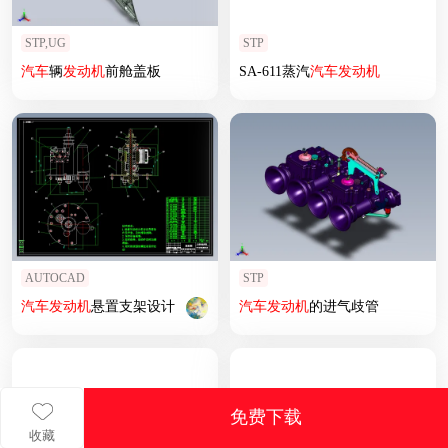
STP,UG
STP
汽车
辆
发动机
前舱盖板
SA-611蒸汽
汽车
发动机
AUTOCAD
STP
汽车
发动机
悬置支架设计
汽车
发动机
的进气歧管
免费下载
收藏