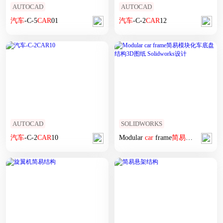
AUTOCAD
AUTOCAD
汽车
-C-5
CAR
01
汽车
-C-2
CAR
12
AUTOCAD
SOLIDWORKS
汽车
-C-2
CAR
10
Modular
car
frame
简易
模块化车底