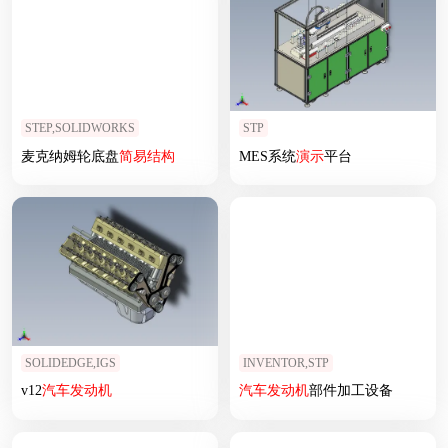
STEP,SOLIDWORKS
STP
麦克纳姆轮底盘
简易
结构
MES系统
演示
平台
SOLIDEDGE,IGS
INVENTOR,STP
v12
汽车
发动机
汽车
发动机
部件加工设备