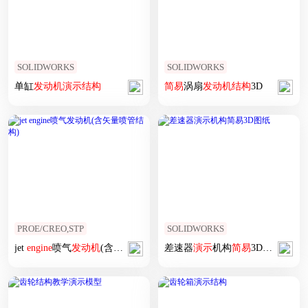
SOLIDWORKS
SOLIDWORKS
单缸
发动机
演示
结构
简易
涡扇
发动机
结构
3D
PROE/CREO,STP
SOLIDWORKS
jet
engine
喷气
发动机
(含矢量喷管
结构
差速器
)
演示
机构
简易
3D图纸