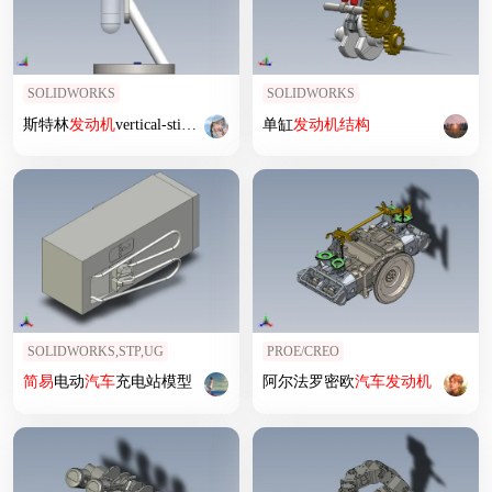
SOLIDWORKS
SOLIDWORKS
斯特林
发动机
vertical-stirling-
engine
-12 2 SW
单缸
发动机
结构
SOLIDWORKS,STP,UG
PROE/CREO
简易
电动
汽车
充电站模型
阿尔法罗密欧
汽车
发动机