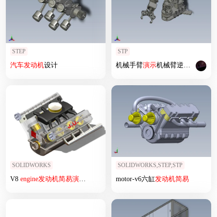
STEP
STP
汽车
发动机
设计
机械手臂
演示
机械臂逆运动学
演
SOLIDWORKS
SOLIDWORKS,STEP,STP
V8
engine
发动机
简易
演示
结构
3D图
motor-v6六缸
发动机
简易