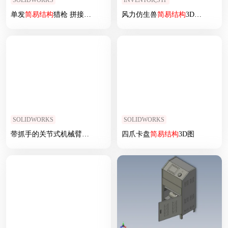
SOLIDWORKS
INVENTOR,STP
单发
简易
结构
猎枪 拼接手枪版
风力仿生兽
简易
结构
3D图纸
SOLIDWORKS
SOLIDWORKS
带抓手的关节式机械臂
简易
结构
四爪卡盘
简易
结构
3D图