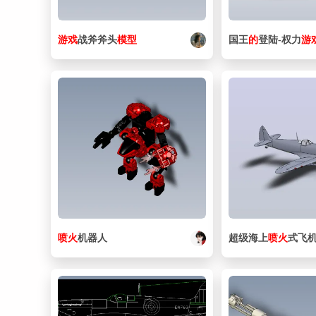
游戏
战斧斧头
模型
国王
的
登陆-权力
游
喷火
机器人
超级海上
喷火
式飞