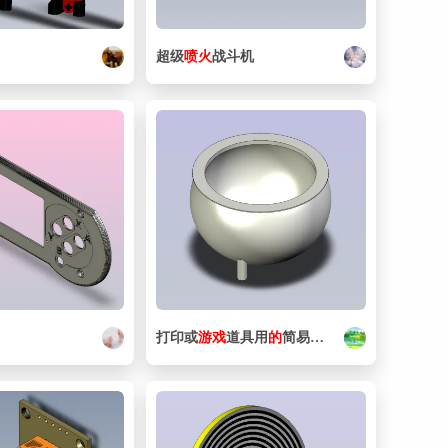
超级
喷火
战斗机
打印或
游戏
道具用
的
简易坩埚。