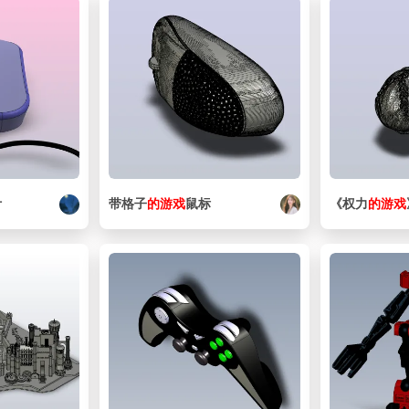
计
带格子
的
游戏
鼠标
《权力
的
游戏