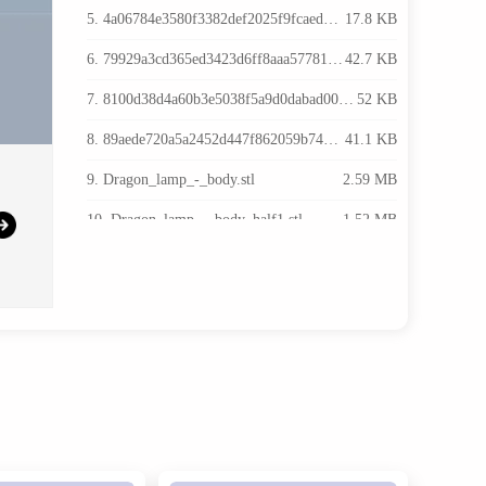
5. 4a06784e3580f3382def2025f9fcaed9_preview_featured.jpeg
17.8 KB
6. 79929a3cd365ed3423d6ff8aaa57781e_preview_featured.jpg
42.7 KB
7. 8100d38d4a60b3e5038f5a9d0dabad00_preview_featured.jpg
52 KB
8. 89aede720a5a2452d447f862059b7474_preview_featured.jpg
41.1 KB
9. Dragon_lamp_-_body.stl
2.59 MB
10. Dragon_lamp_-_body_half1.stl
1.52 MB
11. Dragon_lamp_-_body_half2.stl
1.24 MB
12. Dragon_lamp_-_fire.stl
486 KB
13. Dragon_lamp_-_tail.stl
754 KB
14. Dragon_lamp_-_wing1.stl
934 KB
15. Dragon_lamp_-_wing2.stl
989 KB
16. b8e2c759cb238e6b10e179355e2fc51c_preview_featured.jpeg
9.95 KB