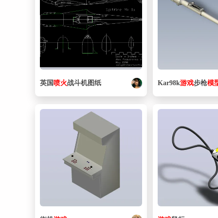
英国
喷火
战斗机图纸
Kar98k
游戏
步枪
模