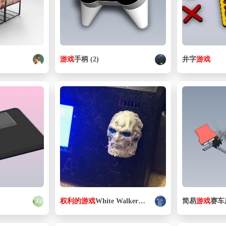
游戏
手柄 (2)
井字
游戏
权利
的
游戏
White Walker异鬼
模型
简易
游戏
赛车