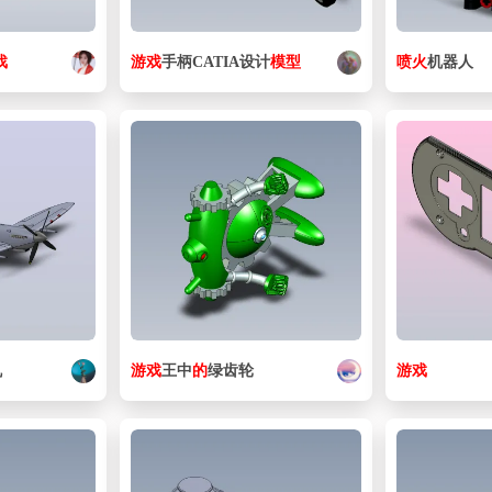
戏
游戏
手柄CATIA设计
模型
喷火
机器人
机
游戏
王中
的
绿齿轮
游戏