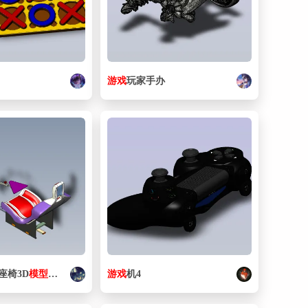
游戏
玩家手办
座椅3D
模型
图纸
游戏
机4