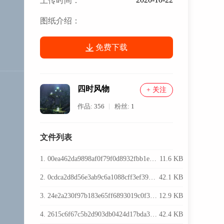
上传时间：
图纸介绍：
免费下载
四时风物
+ 关注
作品:
356
粉丝:
1
文件列表
1. 00ea462da9898af0f79f0d8932fbb1e2_preview_featured.jpeg
11.6 KB
2. 0cdca2d8d56e3ab9c6a1088cff3ef395_preview_featured.jpg
42.1 KB
3. 24e2a230f97b183e65ff6893019c0f3b_preview_featured.jpeg
12.9 KB
4. 2615c6f67c5b2d903db0424d17bda350_preview_featured.jpg
42.4 KB