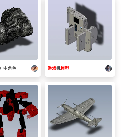
17. b9eeab0025b794f410b3f38cc24a8837_preview_featured.jpg
38.5 KB
18. ddddd27c4839c82d4d647c2f948e78eb_preview_featured.jpg
66.4 KB
19. f78119588204bdf5aeb2127eefd6c7b1_preview_featured.jpg
52.4 KB
》中角色
游戏
机
模型