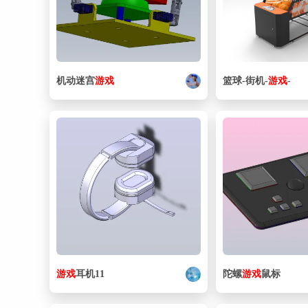
机动迷宫
游戏
篮球-街机-
游戏
-
游戏
耳机11
陀螺
游戏
鼠标