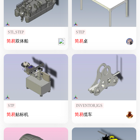
STL,STEP
STEP
简易
双体船
简易
桌
STP
INVENTOR,IGS
简易
贴标机
简易
缆车