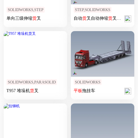
SOLIDWORKS,STEP
STEP,SOLIDWORKS
单向三级伸缩
货
叉
自动
货
叉自动伸缩
货
叉堆垛机
货
叉
SOLIDWORKS,PARASOLID
SOLIDWORKS
T957 堆垛机
货
叉
平板
拖挂车