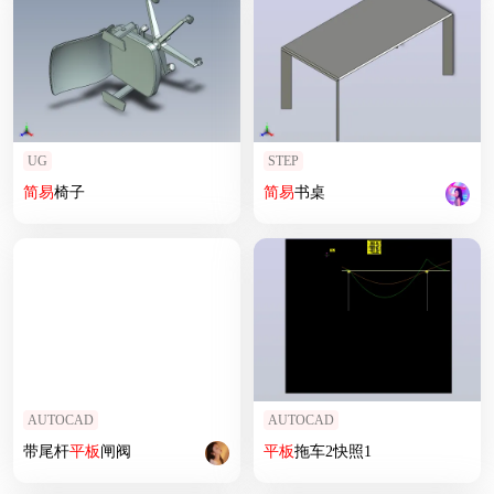
UG
STEP
简易
椅子
简易
书桌
AUTOCAD
AUTOCAD
带尾杆
平板
闸阀
平板
拖车2快照1