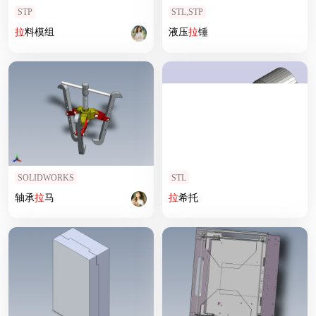
STP
STL,STP
拉
料模组
液压
拉
锤
SOLIDWORKS
STL
轴承
拉
马
拉
希托