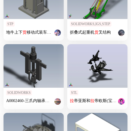
STP
SOLIDWORKS,IGS,STEP
地牛上下
货
移动式装车平台
折叠式起重机
货
叉结构
SOLIDWORKS
STL
A0002460-三爪内轴承
拉
马组件
拉
玛
拉
帝亚斯和
拉
帝欧斯(宝可梦)