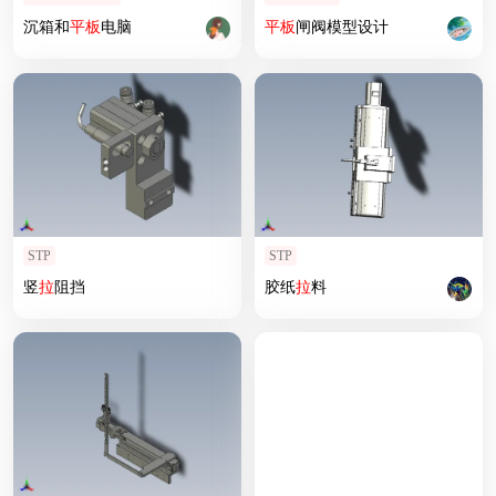
沉箱和
平板
电脑
平板
闸阀模型设计
STP
STP
竖
拉
阻挡
胶纸
拉
料