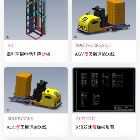
STP
SOLIDWORKS,STEP
牵引两层电动升降
货
梯
AGV
货
叉搬运输送线
SOLIDWORKS
AUTOCAD
AGV
货
叉搬运输送线
交流双速
货
梯梯形图