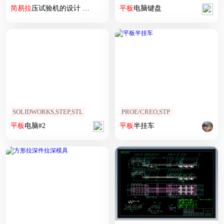
简易
拉
压试验机的设计 含CAD图纸说明文档参考
平板
电脑键盘
SOLIDWORKS,STEP,STL
PROE/CREO,STP
平板
电脑#2
平板
半挂车