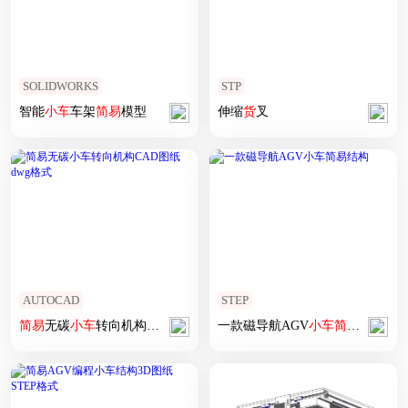
SOLIDWORKS
STP
智能
小车
车架
简易
模型
伸缩
货
叉
AUTOCAD
STEP
简易
无碳
小车
转向机构CAD图纸 dwg格式
一款磁导航AGV
小车
简易
结构