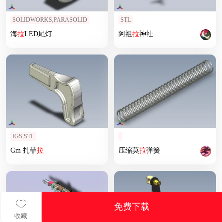
SOLIDWORKS,PARASOLID
STL
海
拉
LED尾灯
阿祖
拉
神社
IGS,STL
Gm 扎菲
拉
压缩莫
拉
弹簧
免费下载
收藏