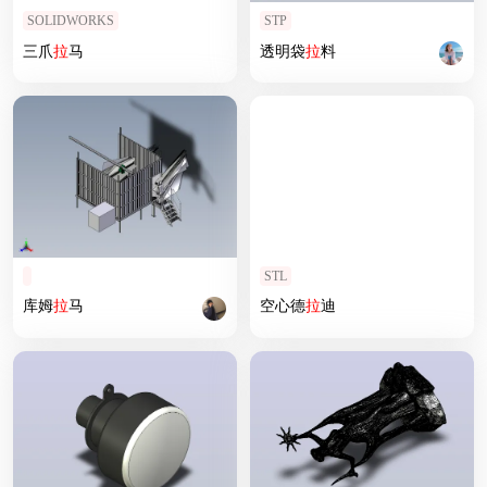
SOLIDWORKS
STP
三爪
拉
马
透明袋
拉
料
STL
库姆
拉
马
空心德
拉
迪