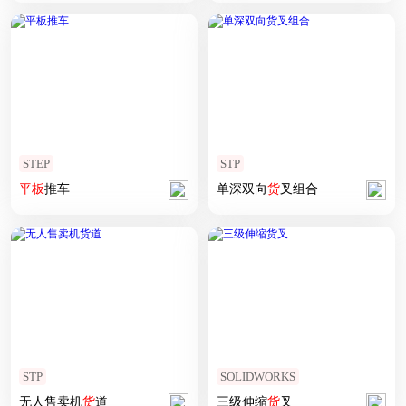
STEP
STP
平板
推车
单深双向
货
叉组合
STP
SOLIDWORKS
无人售卖机
货
道
三级伸缩
货
叉