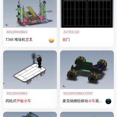
SOLIDWORKS
AUTOCAD
T568 堆垛机
货
叉
拉
门
SOLIDWORKS
SOLIDWORKS,STEP
四轮式
平板
小车
麦克纳姆轮移动
小车
底盘
简易
模型