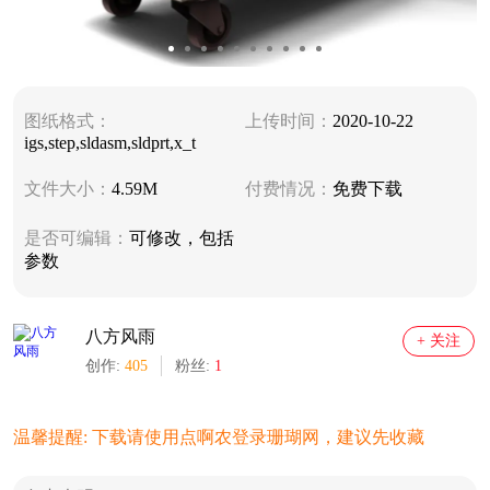
图纸格式：
上传时间：
2020-10-22
igs,step,sldasm,sldprt,x_t
文件大小：
4.59M
付费情况：
免费下载
是否可编辑：
可修改，包括
参数
八方风雨
+ 关注
创作:
405
粉丝:
1
温馨提醒: 下载请使用点啊农登录珊瑚网，建议先收藏