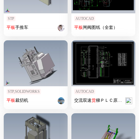
STP
AUTOCAD
平板
手推车
平板
闸阀图纸（全套）
STP,SOLIDWORKS
AUTOCAD
平板
裁切机
交流双速
货
梯ＰＬＣ原理图