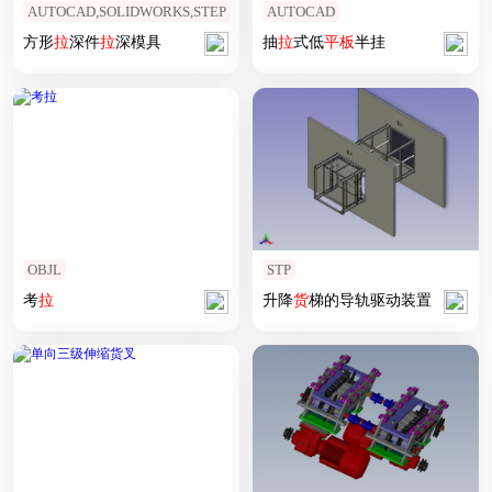
AUTOCAD,SOLIDWORKS,STEP
AUTOCAD
方形
拉
深件
拉
深模具
抽
拉
式低
平板
半挂
OBJL
STP
考
拉
升降
货
梯的导轨驱动装置