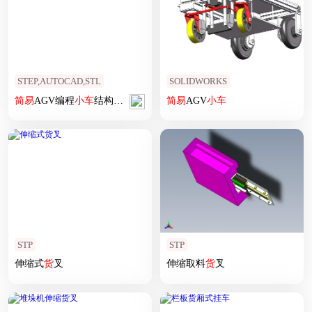
STEP,AUTOCAD,STL
SOLIDWORKS
简易
AGV编程
小车
结构3D图纸 STEP格式
简易
AGV
小车
STP
STP
伸缩式
货
叉
伸缩取料
货
叉