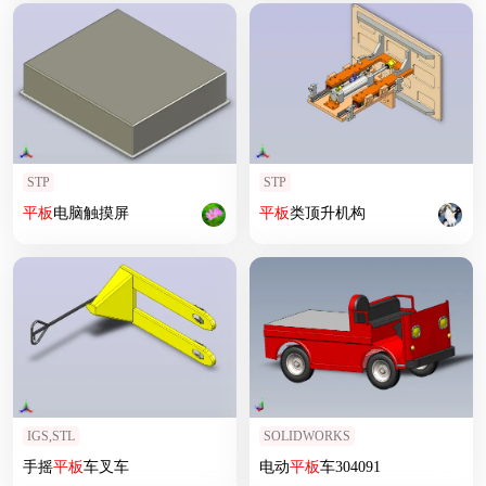
STP
STP
平板
电脑触摸屏
平板
类顶升机构
IGS,STL
SOLIDWORKS
手摇
平板
车叉车
电动
平板
车304091