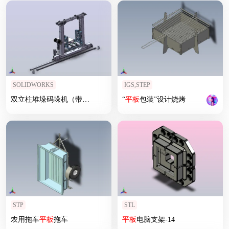
SOLIDWORKS
IGS,STEP
双立柱堆垛码垛机（带
货
叉）
“
平板
包装”设计烧烤
STP
STL
农用拖车
平板
拖车
平板
电脑支架-14