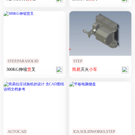
STEP,PARASOLID
STEP
300KG伸缩
货
叉
简易
灭火
小车
AUTOCAD
IGS,SOLIDWORKS,STEP