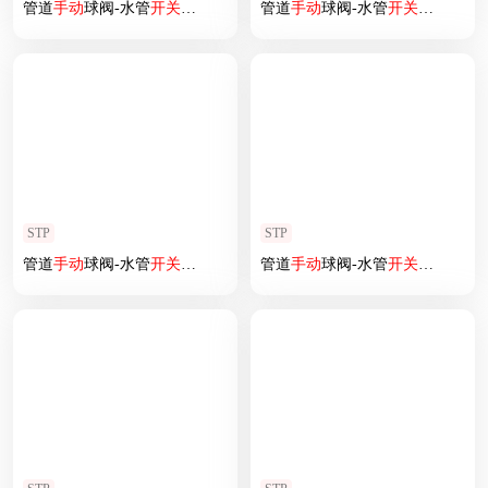
管道
手动
球阀-水管
开关
阀
-
手动
阀门DN25三段式球阀
管道
手动
球阀-水管
开关
阀
-
手动
阀门
STP
STP
管道
手动
球阀-水管
开关
阀
-
手动
阀门User Library-MD52C150DN100-2
管道
手动
球阀-水管
开关
阀
-
手动
阀门