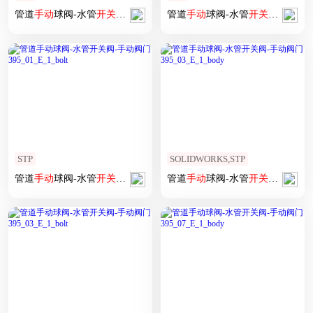
管道
手动
球阀-水管
开关
阀
-
手动
阀门395_02_E_1_handle
管道
手动
球阀-水管
开关
阀
-
手动
阀门
STP
SOLIDWORKS,STP
管道
手动
球阀-水管
开关
阀
-
手动
阀门395_01_E_1_bolt
管道
手动
球阀-水管
开关
阀
-
手动
阀门