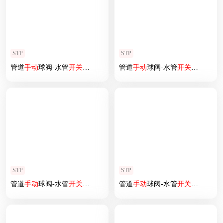
STP
STP
管道
手动
球阀-水管
开关
阀
-
手动
阀门
管道
手动
手动
不锈钢内螺纹球阀DN15
球阀-水管
开关
阀
-
手动
阀门
STP
STP
管道
手动
球阀-水管
开关
阀
-
手动
阀门Jordan Valve-50-150-FE-DEFAULT
管道
手动
球阀-水管
开关
阀
-
手动
阀