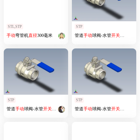
STL,STP
STP
手动
弯管机
直径
300毫米
管道
手动
球阀-水管
开关
阀
-
手动
阀
STP
STP
管道
手动
球阀-水管
开关
阀
-
手动
阀门
管道
手动
手动
不锈钢内螺纹球阀DN32
球阀-水管
开关
阀
-
手动
阀