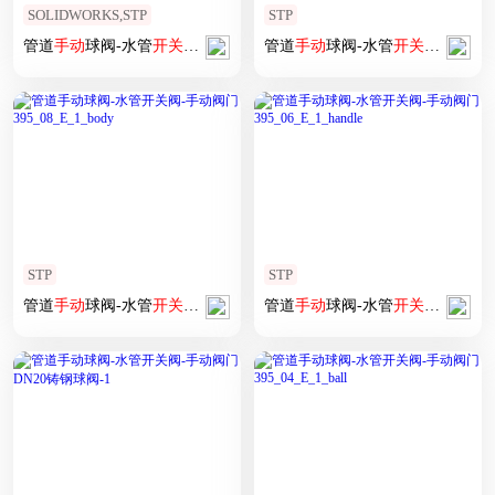
SOLIDWORKS,STP
STP
管道
手动
球阀-水管
开关
阀
-
手动
阀门395_03_E_1_bolt
管道
手动
球阀-水管
开关
阀
-
手动
阀门
STP
STP
管道
手动
球阀-水管
开关
阀
-
手动
阀门395_08_E_1_body
管道
手动
球阀-水管
开关
阀
-
手动
阀门