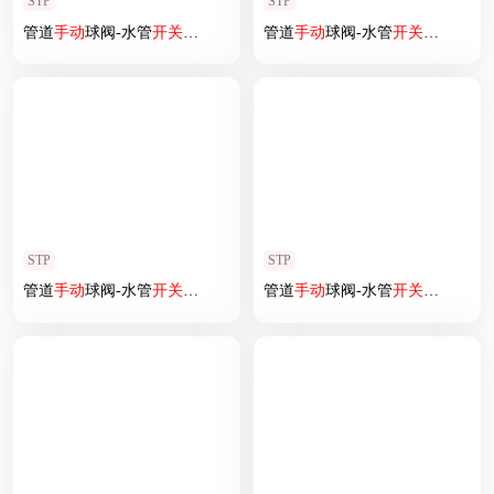
STP
STP
管道
手动
球阀-水管
开关
阀
-
手动
阀门User Library-md52c150dn100-1
管道
手动
球阀-水管
开关
阀
-
手动
阀门
STP
STP
管道
手动
球阀-水管
开关
阀
-
手动
阀门User Library-md52c150dn25-1
管道
手动
球阀-水管
开关
阀
-
手动
阀门