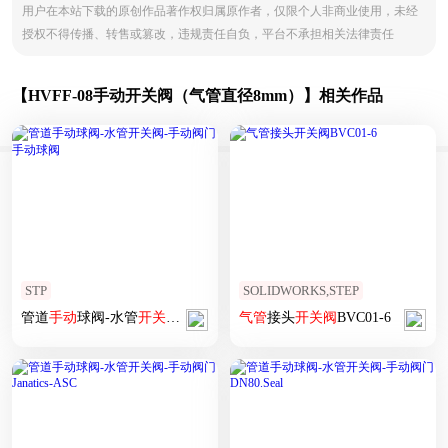
用户在本站下载的原创作品著作权归属原作者，仅限个人非商业使用，未经
授权不得传播、转售或篡改，违规责任自负，平台不承担相关法律责任
【HVFF-08手动开关阀（气管直径8mm）】相关作品
STP
SOLIDWORKS,STEP
管道
手动
球阀-水管
开关
阀
-
手动
阀门
气管
手动
接头
球阀
开关
阀
BVC01-6