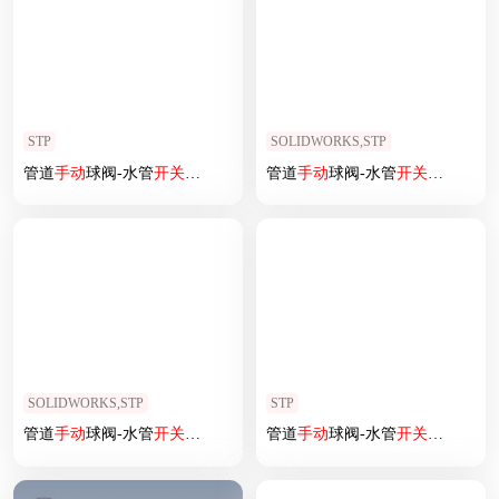
STP
SOLIDWORKS,STP
管道
手动
球阀-水管
开关
阀
-
手动
阀门395_08_E_1_ball
管道
手动
球阀-水管
开关
阀
-
手动
阀门
SOLIDWORKS,STP
STP
管道
手动
球阀-水管
开关
阀
-
手动
阀门395_02_E_1_bolt
管道
手动
球阀-水管
开关
阀
-
手动
阀