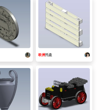
17. SydneyPO_Level06_preview_featured.jpg
29.4 KB
欧洲
托盘