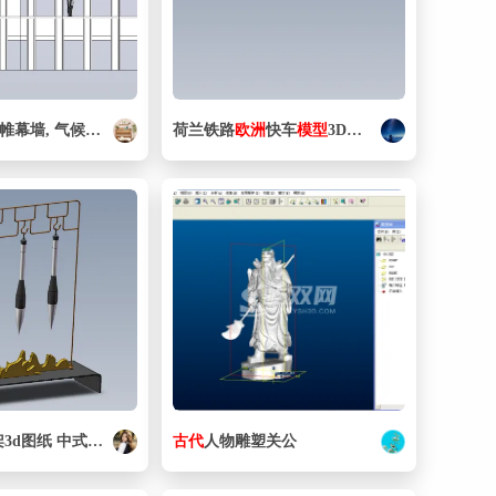
 帷幕墙, 气候墙1
荷兰铁路
欧洲
快车
模型
3D图纸 Solidworks设计 附工程图
毛笔笔架SolidWorks设计图纸 三维
古代
人物雕塑关公
模型