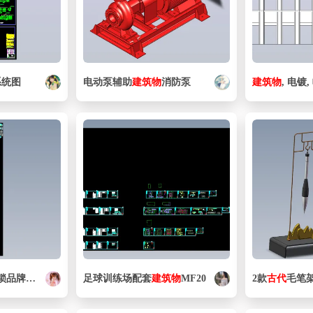
系统图
电动泵辅助
建筑物
消防泵
建筑物
, 电镀,
牌店装修图
足球训练场配套
建筑物
MF20
2款
古代
毛笔架3d图纸 中式