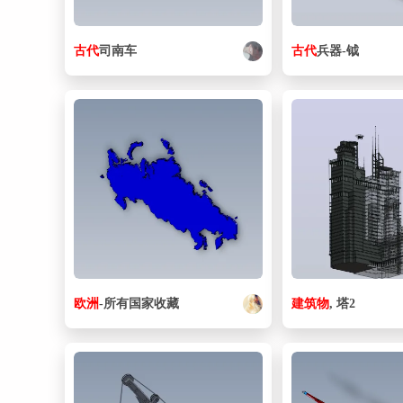
古代
司南车
古代
兵器-钺
欧洲
-所有国家收藏
建筑物
, 塔2