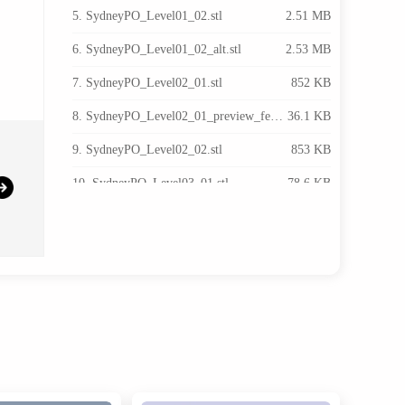
5. SydneyPO_Level01_02.stl
2.51 MB
6. SydneyPO_Level01_02_alt.stl
2.53 MB
7. SydneyPO_Level02_01.stl
852 KB
8. SydneyPO_Level02_01_preview_featured.jpg
36.1 KB
9. SydneyPO_Level02_02.stl
853 KB
10. SydneyPO_Level03_01.stl
78.6 KB
11. SydneyPO_Level03_02.stl
78.8 KB
12. SydneyPO_Level04_01.stl
1000 KB
13. SydneyPO_Level04_02.stl
1.03 MB
14. SydneyPO_Level05_01.stl
57.8 KB
15. SydneyPO_Level05_02.stl
58.3 KB
16. SydneyPO_Level06.stl
10.7 KB