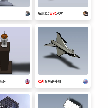
乐高329
古代
汽车
奖杯
欧洲
台风战斗机