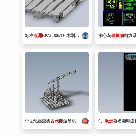
标准
欧洲
EPAL 80x120木制托盘
湖心岛
建筑物
电力
中世纪起重机
古代
搬运吊机
6、
欧洲
著名咖啡连锁品