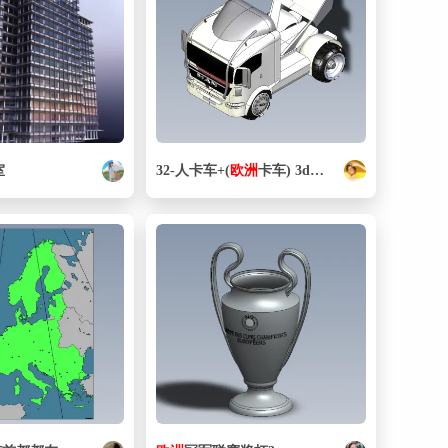
室
32-人卡车+(
欧洲
卡车) 3d
模型
图纸