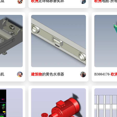
总成
欧洲
足球锦标赛奖杯
欧洲
地图-所
洗机
建筑物
的黄色水准器
B3004170-
欧