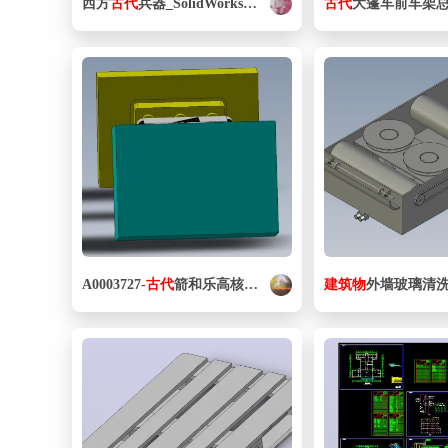
西方
古代
兵器_SolidWorks20140225050409199
古代
大篷车前车架
A0003727-
古代
箭和乐高核心空腔
建筑物
外墙玻璃清