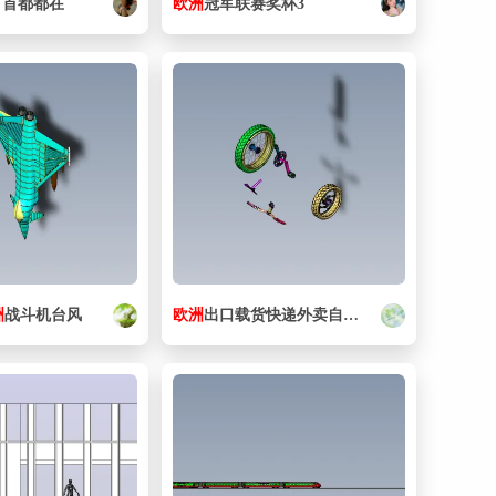
有首都都在
欧洲
冠军联赛奖杯3
洲
战斗机台风
欧洲
出口载货快递外卖自行车