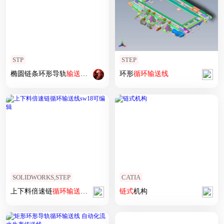
STP
STEP
椭圆链条环形导轨
输送线
468宽
循环
线
环形
循环
输送线
SOLIDWORKS,STEP
CATIA
上下料倍速链
循环
输送线
sw18可编辑
链式
机构