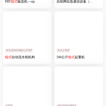
PRT
链式
输送机---stp
自组网应急通信设备（
链式
）
SOLIDWORKS,STEP
IGS,STEP
链式
自动流水线机构
500公斤
链式
起重机
STEP
SOLIDWORKS