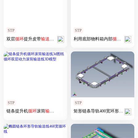
STP
STP
双层
循环
提升皮带
输送线
设计
利用底部物料箱内部
循环
输送线
STP
STP
链条提升机
循环
滚筒
输送线
3d图纸
循环
双层动力滚筒
输送线
矩形链条导轨400宽环形导轨
3D模型
循环