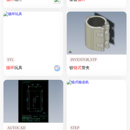
STL
INVENTOR,STP
循环
玩具
铰
链式
管夹
AUTOCAD
STEP