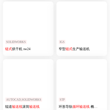
SOLIDWORKS
IGS
链式
烘干机 sw24
窄型
链式
生产输送机
AUTOCAD,SOLIDWORKS
STP
辊道
输送线
滚筒
输送线
环形导轨
循环
输送线
椭圆形22工位2定位工位链条环形导轨自动化生产线