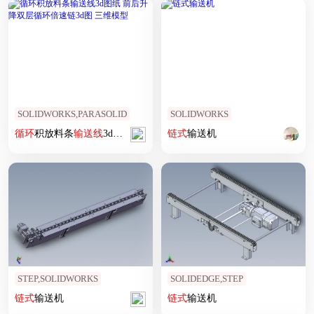
SOLIDWORKS,PARASOLID
SOLIDWORKS
循环
积放料条
输送线
3d图纸 前后升降双层
链式
输送机
循环
倍速链3d图 三维模型
STEP,SOLIDWORKS
SOLIDEDGE,STEP
链式
输送机
链式
输送机