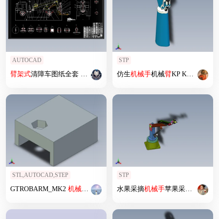
AUTOCAD
STP
臂
架式
清障车图纸全套 含CAD图纸说明文档参考
仿生
机械手
机械
臂
KP Kuspito
STL,AUTOCAD,STEP
STP
GTROBARM_MK2
机械手
机械
臂
水果采摘
机械手
苹果采摘机械
臂