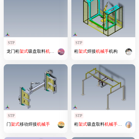
STP
STP
龙门桁
架式
吸盘取料
机械手
桁
架式
焊接
机械手
机构
STP
STP
门
架式
移动焊接
机械手
桁
架式
吸盘取料
机械手
机构