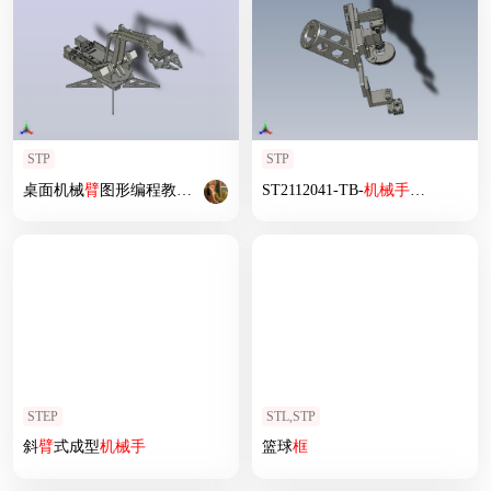
STP
STP
桌面机械
臂
图形编程教育
机械手
ST2112041-TB-
机械手
抓
臂
STEP
STL,STP
斜
臂
式成型
机械手
篮球
框