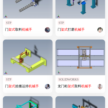
STP
STP
门
架式
取料
机械手
门
架式
打磨
机械手
STP
SOLIDWORKS
门
架式
拾搬运持
机械手
龙门桁
架式
取料
机械手