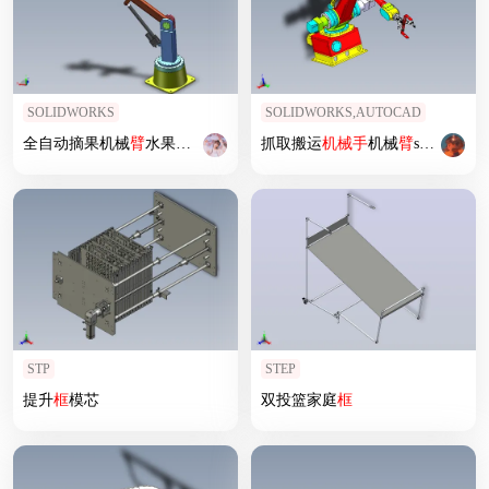
SOLIDWORKS
SOLIDWORKS,AUTOCAD
全自动摘果机械
臂
水果苹果采摘
机械手
抓取搬运
机械手
机械
臂
sw21可编辑
STP
STEP
提升
框
模芯
双投篮家庭
框