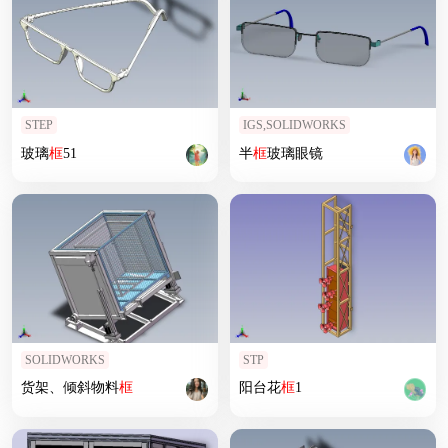
STEP
IGS,SOLIDWORKS
玻璃
框
51
半
框
玻璃眼镜
SOLIDWORKS
STP
货架、倾斜物料
框
阳台花
框
1