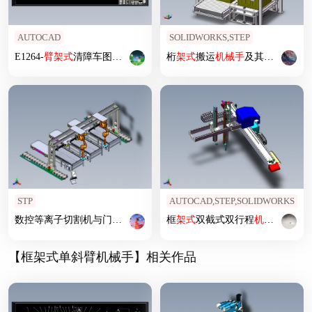
AUTOCAD
SOLIDWORKS,STEP
E1264-
臂
架式
清障车图纸全套CAD+说明书
桁
架式
搬运
机械手
及其滚筒输送线工作站
STP
AUTOCAD,STEP,SOLIDWORKS
数控等离子切割机与门
架式
取料
机械手
框
架式
组合
双截式双行程
机械手
3D模
【框架式单斜臂机械手】相关作品