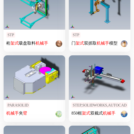
STP
STP
桁
架式
吸盘取料
机械手
门
架式
双抓取
机械手
模型
PARASOLID
STEP,SOLIDWORKS,AUTOCAD
机械手
夹
臂
850框
架式
双截式
机械手