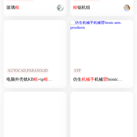
玻璃
框
框
锯机组
AUTOCAD,PARASOLID
STP
电脑外壳铣KB
框
+tp
框
治具模型
仿生
机械手
机械
臂
bionic-arm-prosthesis