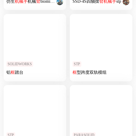
仿生
机械手
机械
臂
biomimetic-hand-1 1 STP
SSD-4S四轴摆
臂
机械手
stp
SOLIDWORKS
STP
铝
框
踏台
框
型跨度双轨模组
STP
PARASOLID