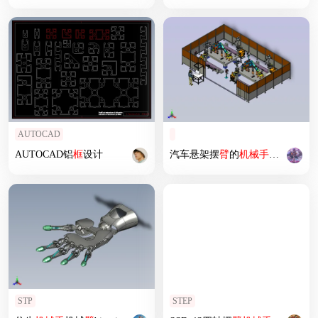
AUTOCAD
AUTOCAD铝
框
设计
汽车悬架摆
臂
的
机械手
工作站模
STP
STEP