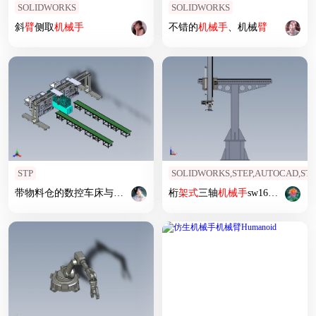
SOLIDWORKS
SOLIDWORKS
斜
臂
侧取
机械手
不错的
机械手
、机械
臂
STP
SOLIDWORKS,STEP,AUTOCAD,STP
带物料仓的数控车床与门
架式
机械手
桁
组合
架式
三轴
机械手
sw16可编辑