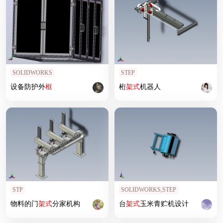
SOLIDWORKS
STEP
设备防护外
框
桁
架式
机器人
STP
SOLIDWORKS,STEP
物料的门
架式
分家机构
台
架式
玉米青贮机设计