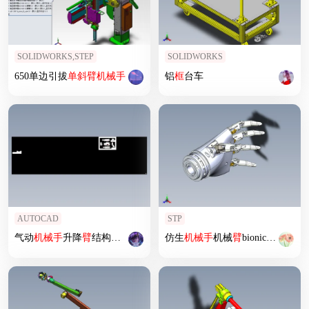
SOLIDWORKS,STEP
SOLIDWORKS
650单边引拔
单斜
臂
机械手
铝
框
台车
AUTOCAD
STP
气动
机械手
升降
臂
结构设计
仿生
机械手
机械
臂
bionic-hand-concept STP