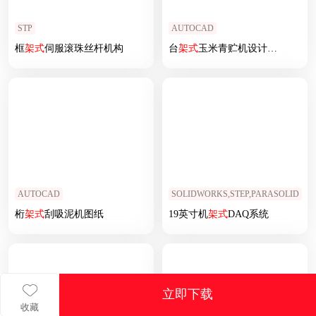
STP
AUTOCAD
框
架式
伺服滚珠丝杆机构
台
架式
玉米青贮机设计CAD
AUTOCAD
SOLIDWORKS,STEP,PARASOLID
桁
架式
刮吸泥机图纸
19英寸机
架式
DAQ系统
立即下载
收藏