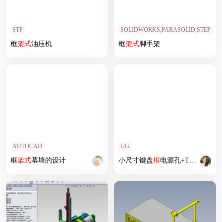
STP
SOLIDWORKS,PARASOLID,STEP
框
架式
油压机
框
架式
脚手架
AUTOCAD
UG
框
架式
幕墙的设计
小尺寸键盘
框
电源孔+TP
框
倒角程