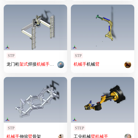
STP
STP
龙门桁
架式
焊接
机械手
机构
机械手
机械
臂
STP
STEP
机械手
伸缩
臂
骨架
工业机械
臂
机械手