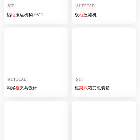
STP
AUTOCAD
铝
框
搬运机构-0511
板
框
压滤机
AUTOCAD
STP
勾尾
框
夹具设计
框
架式
箱变包装箱