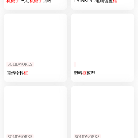
机械手
-气动
机械手
回转
臂
结构设计
THINKPAD电脑键盘
框
铣KB
框
程
SOLIDWORKS
倾斜物料
框
塑料
框
模型
SOLIDWORKS
SOLIDWORKS