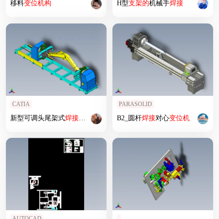
移料
变位
机构
H型
支架
的
机械手
焊接
CATIA
PARASOLID
新型可调头尾架式
焊接
变位
机
_13
B2_圆杆
焊接
对心
变位
机
AUTOCAD