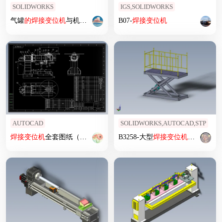
SOLIDWORKS
IGS,SOLIDWORKS
气罐
的
焊接
变位
机
与机械手模拟
B07-
焊接
变位
机
AUTOCAD
SOLIDWORKS,AUTOCAD,STP
焊接
变位
机
全套图纸（原创）
B3258-大型
焊接
变位
机
、
焊接
辅