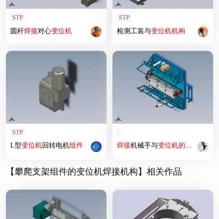
STP
STP
圆杆
焊接
对心
变位
机
检测工装与
变位
机
机构
STP
L型
变位
机
回转电机
组件
焊接
机械手与
变位
机
的
看台式单
【攀爬支架组件的变位机焊接机构】相关作品