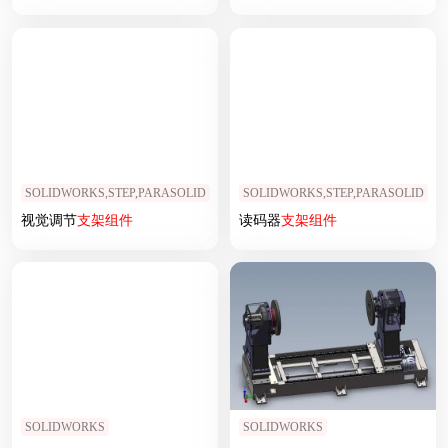
SOLIDWORKS,STEP,PARASOLID
SOLIDWORKS,STEP,PARASOLID
视觉调节
支架
组件
读码器
支架
组件
SOLIDWORKS
SOLIDWORKS