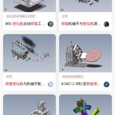
SOLIDWORKS,STEP
STP
B05-
变位
机
自动
焊接
工作站
焊接
机械手与
变位
机
调试模拟
STP
SOLIDWORKS
焊接
变位
机
与机械手配合作业模拟
K3467-2.5吨L型
焊接
变位
机