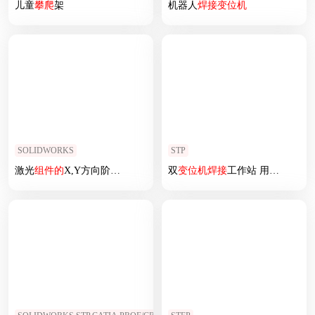
儿童
攀爬
架
机器人
焊接
变位
机
SOLIDWORKS
STP
激光
组件
的
X,Y方向阶段
机构
双
变位
机
焊接
工作站 用5轴
焊接
机