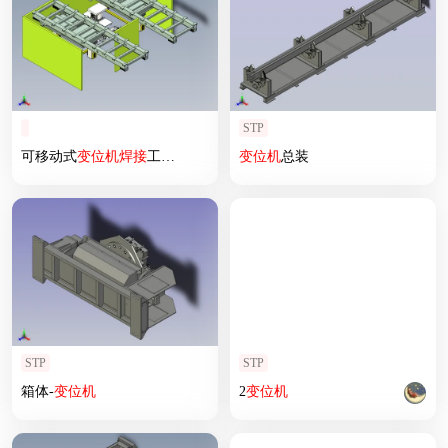
STP
可移动式
变位
机
焊接
工作站设计
变位
机
总装
STP
STP
箱体-
变位
机
2
变位
机