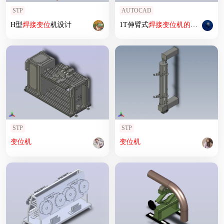
STP
AUTOCAD
H型
焊接
变位
机设计
1T伸臂式
焊接
变位
机
的
设计CAD
STP
STP
变位
机
变位
机