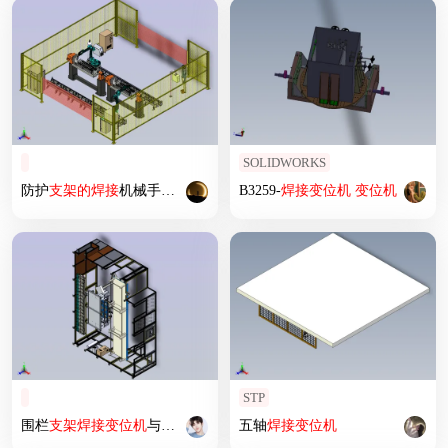
SOLIDWORKS
防护
支架
的
焊接
机械手与
焊接
变位
机组合模拟
B3259-
焊接
变位
机
变位
机
STP
围栏
支架
焊接
变位
机
与机械手工作站
五轴
焊接
变位
机