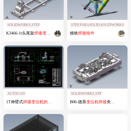
SOLIDWORKS,STEP
STEP,PARASOLID,SOLIDWORKS
K3466-1t头尾架
焊接
变位
机
烙铁
焊接
组件
AUTOCAD
SOLIDWORKS,STP
1T伸臂式
焊接
变位
机
的
设计（含CAD图纸+说明书）
B06-德系
变位
机
焊接
夹具分总成