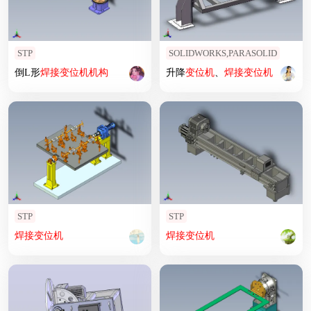
STP
SOLIDWORKS,PARASOLID
倒L形
焊接
变位
机
机构
升降
变位
机
、
焊接
变位
机
STP
STP
焊接
变位
机
焊接
变位
机