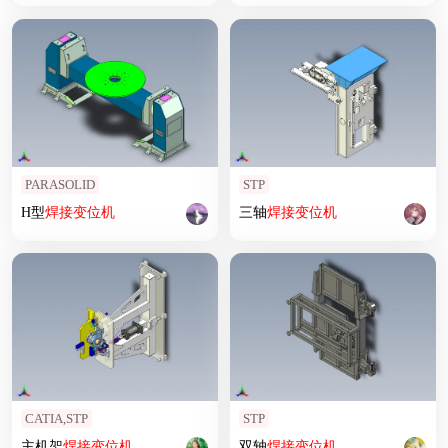
PARASOLID
STP
H型
焊接
变位
机
三轴
焊接
变位
机
CATIA,STP
STP
主机架
焊接
变位
机
双轴
焊接
变位
机