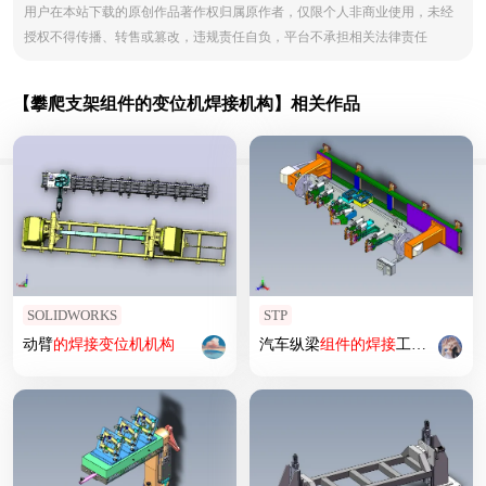
用户在本站下载的原创作品著作权归属原作者，仅限个人非商业使用，未经
授权不得传播、转售或篡改，违规责任自负，平台不承担相关法律责任
【攀爬支架组件的变位机焊接机构】相关作品
SOLIDWORKS
STP
动臂
的
焊接
变位
机
机构
汽车纵梁
组件
的
焊接
工装与
变位