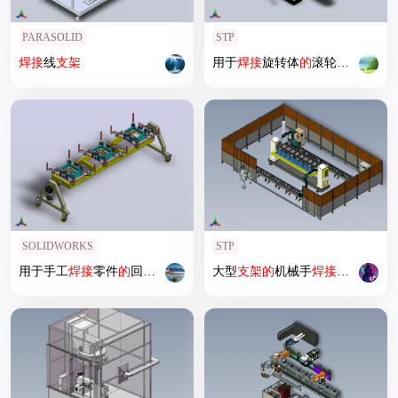
PARASOLID
STP
焊接
线
支架
用于
焊接
旋转体
的
滚轮
支架
(1)
SOLIDWORKS
STP
用于手工
焊接
零件
的
回转
支架
大型
支架
的
机械手
焊接
单元