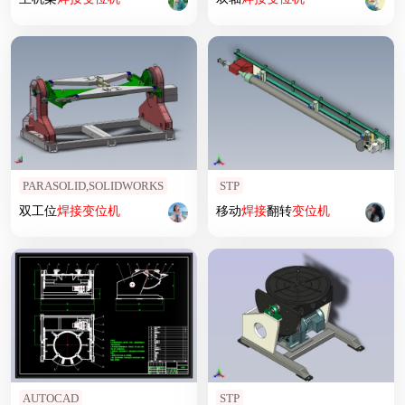
PARASOLID,SOLIDWORKS
STP
双工位
焊接
变位
机
移动
焊接
翻转
变位
机
AUTOCAD
STP