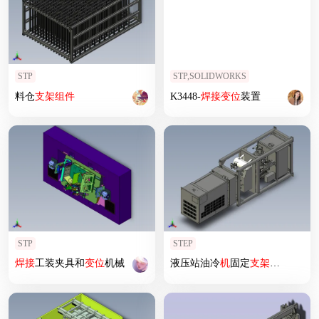
STP
STP,SOLIDWORKS
料仓
支架
组件
K3448-
焊接
变位
装置
STP
STEP
焊接
工装夹具和
变位
机械
液压站油冷
机
固定
支架
组件