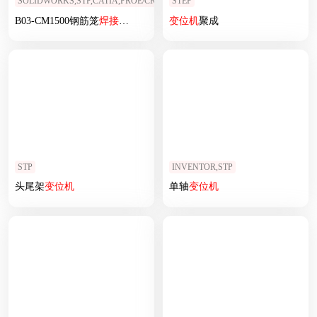
SOLIDWORKS,STP,CATIA,PROE/CREO,AUTOCAD
STEP
B03-CM1500钢筋笼
焊接
变位
机
总体设计
变位
机
聚成
STP
INVENTOR,STP
头尾架
变位
机
单轴
变位
机