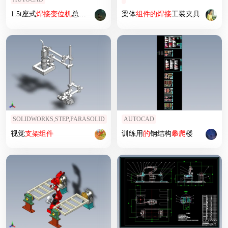
1.5t座式
焊接
变位
机
总成图
梁体
组件
的
焊接
工装夹具
SOLIDWORKS,STEP,PARASOLID
AUTOCAD
视觉
支架
组件
训练用
的
钢结构
攀爬
楼