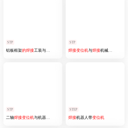
STP
STP
铝板框架
的
焊接
工装与
变位
机组合
焊接
变位
机
与
焊接
机械手组合模拟
STP
STEP
二轴
焊接
变位
机
与机器人配合
焊接
设计
焊接
机器人带
变位
机