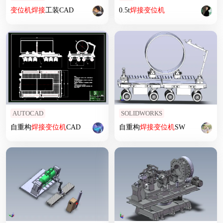
变位
机
焊接
工装CAD
0.5t
焊接
变位
机
AUTOCAD
SOLIDWORKS
自重构
焊接
变位
机
CAD
自重构
焊接
变位
机
SW