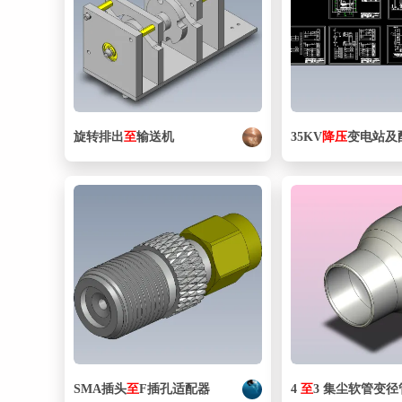
旋转排出
至
输送机
35KV
降压
变电站及配电
SMA插头
至
F插孔适配器
4
至
3 集尘软管变径