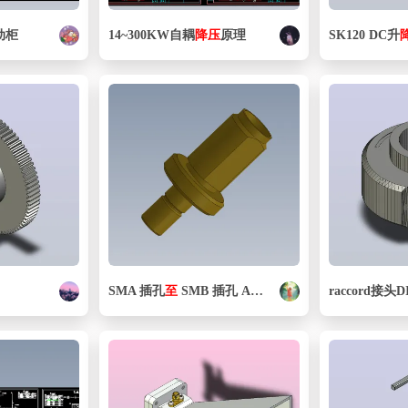
动柜
14~300KW自耦
降压
原理
SK120 DC升
SMA 插孔
至
SMB 插孔 AMPHENOL
raccord接头DI