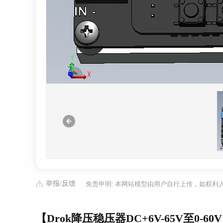
举报/反馈
免责申明: 本网站模型由用户自行上传，如权
【Drok降压稳压器DC+6V-65V至0-6