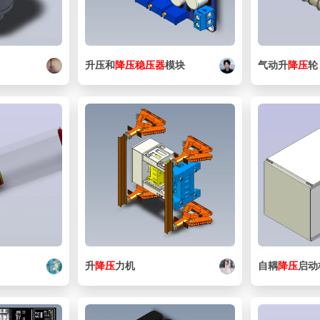
升压和
降压
稳压器
模块
气动升
降压
轮
升
降压
力机
自耦
降压
启动