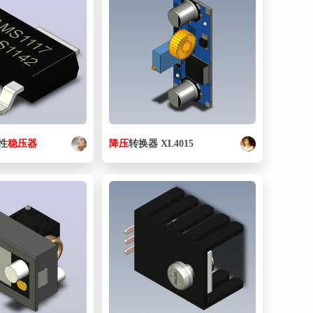
性
稳压器
降压
转换器 XL4015