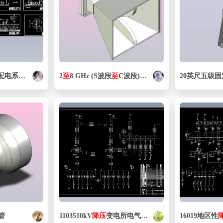
系统设计
2
至
8 GHz (S波段
至
C波段)双脊喇叭3D打印宽带天线
管
1103510kV
降压
变电所电气部分方案设计
16019地区性