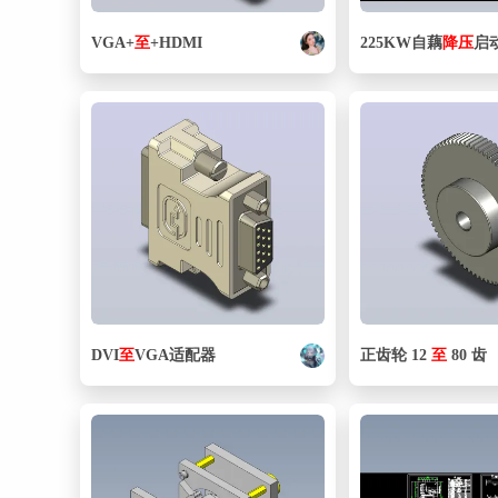
VGA+
至
+HDMI
225KW自藕
降压
启
DVI
至
VGA适配器
正齿轮 12
至
80 齿