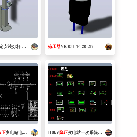
20英尺五级固定安装灯杆-延伸
至
20英尺，收缩
稳压器
YK 03L 16-20-2B
至
6.5英尺防爆
降压
变电站电气部分
110kV
降压
变电站一次系统设计