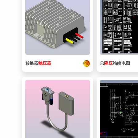
转换器
稳压器
总
降压
站继电图