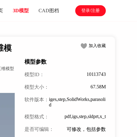
页
3D模型
CAD图档
登录/注册
加入收藏
三维模
模型参数
 三维模型
10113743
模型ID：
67.58M
模型大小：
iges,step,SolidWorks,parasoli
软件版本：
d
pdf,igs,step,sldprt,x_t
模型格式：
是否可编辑：
可修改，包括参数