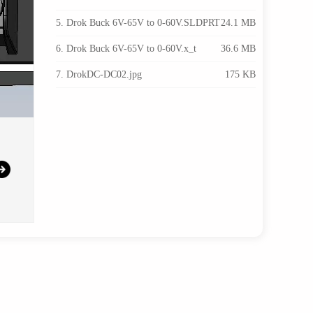
5. Drok Buck 6V-65V to 0-60V.SLDPRT
24.1 MB
6. Drok Buck 6V-65V to 0-60V.x_t
36.6 MB
7. DrokDC-DC02.jpg
175 KB