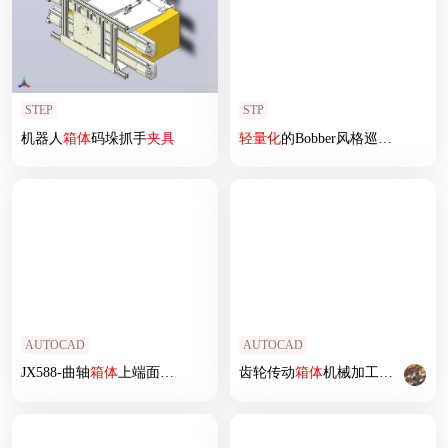
STEP
STP
机器人
箱体
码垛抓手
夹具
轻量化
的Bobber风格巡航车
AUTOCAD
AUTOCAD
JX588-曲轴
箱体
上端面组合钻床及
夹具
齿轮传动
设计
箱体
机械加工工艺规程及铣底平面