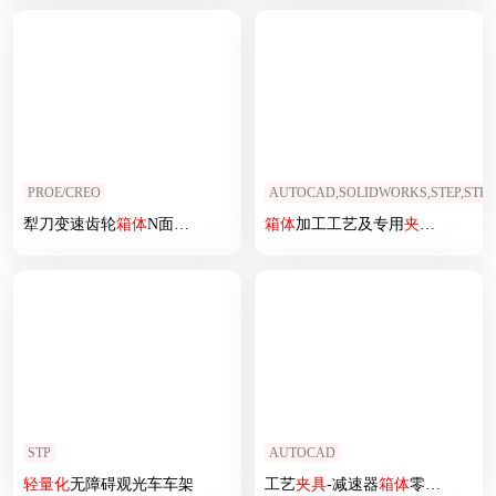
PROE/CREO
AUTOCAD,SOLIDWORKS,STEP,STP
犁刀变速齿轮
箱体
N面
夹具
箱体
加工工艺及专用
夹具
设计
【三
STP
AUTOCAD
轻量化
无障碍观光车车架
工艺
夹具
-减速器
箱体
零件工艺及加工Φ120外圆的