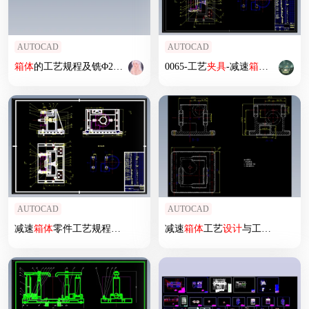
AUTOCAD
AUTOCAD
箱体
的工艺规程及铣Φ205的前后端面
0065-工艺
夹具
设计
夹具
【小型蜗轮减速器
-减速
箱体
零件工艺
箱体
AUTOCAD
AUTOCAD
减速
箱体
零件工艺规程及加工φ52H8孔
减速
夹具
箱体
设计
工艺
设计
与工装
设计