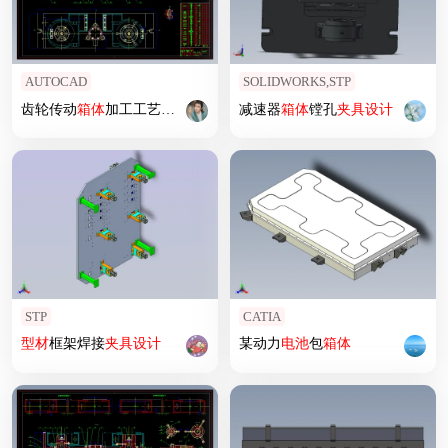
AUTOCAD
SOLIDWORKS,STP
齿轮传动
箱体
加工工艺
夹具
设计
减速器
箱体
镗孔
夹具
设计
STP
CATIA
型材
框架焊接
夹具
设计
某动力
电池
包
箱体