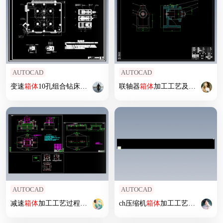
AUTOCAD
AUTOCAD
变速
箱体
10孔组合钻床及
夹具
设计
联轴器
箱体
加工工艺及钻φ10孔
夹
AUTOCAD
AUTOCAD
减速
箱体
加工工艺过程及铣顶面
夹具
ch压缩机
设计
箱体
加工工艺及
夹具
设计