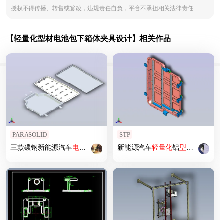
授权不得传播、转售或篡改，违规责任自负，平台不承担相关法律责任
【轻量化型材电池包下箱体夹具设计】相关作品
PARASOLID
STP
三款碳钢新能源汽车
电池
包下
箱体
设计
新能源汽车
轻量化
铝
型材
电池
包