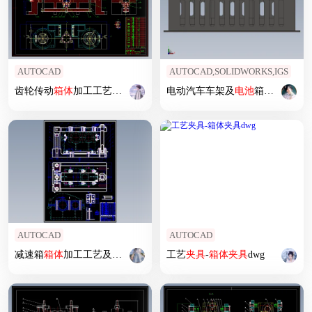
AUTOCAD
AUTOCAD,SOLIDWORKS,IGS
齿轮传动
箱体
加工工艺
夹具
设计
622666
电动汽车车架及
电池
箱
轻量化
设
AUTOCAD
AUTOCAD
减速箱
箱体
加工工艺及
夹具
设计
工艺
夹具
-
箱体
夹具
dwg