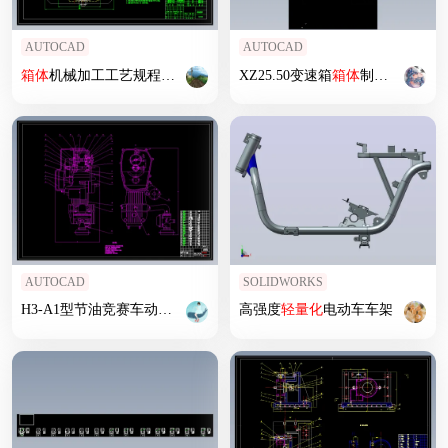
AUTOCAD
AUTOCAD
箱体
机械加工工艺规程及工艺装备
夹具
XZ25.50变速箱
设计
【含CAD图和全套卡片】
箱体
制造工艺规程及专用
AUTOCAD
SOLIDWORKS
H3-A1型节油竞赛车动力总成
轻量化
高强度
改制与
轻量化
设计
电动车车架