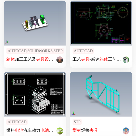
AUTOCAD,SOLIDWORKS,STEP
AUTOCAD
箱体
加工工艺及
夹具
设计
【含图和文档】
工艺
夹具
-减速
箱体
工艺课程
设计
AUTOCAD
STP
燃料
电池
汽车动力
电池
箱体
结构
设计
型材
及有限元分析
焊接
夹具