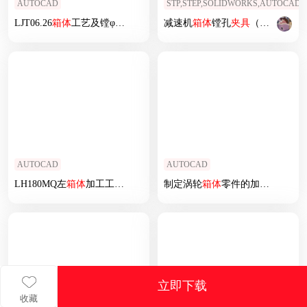
AUTOCAD
STP,STEP,SOLIDWORKS,AUTOCAD
LJT06.26
箱体
工艺及镗φ55孔
夹具
减速机
箱体
镗孔
夹具
（CAD图+SW三维）
AUTOCAD
AUTOCAD
LH180MQ左
箱体
加工工艺及第一道机加工
制定涡轮
夹具
箱体
设计
零件的加工工艺，
立即下载
收藏