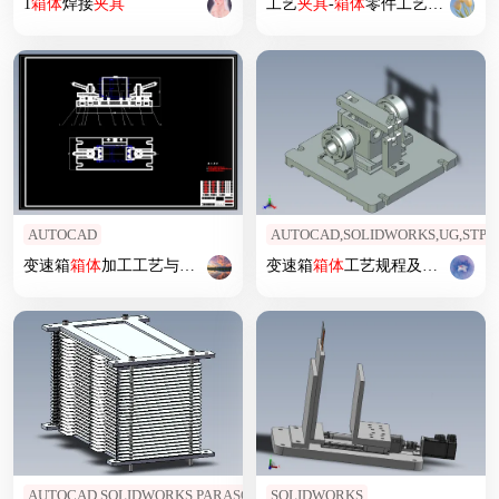
1
箱体
焊接
夹具
工艺
夹具
-
箱体
零件工艺规程及加工φ42孔
AUTOCAD
AUTOCAD,SOLIDWORKS,UG,STP
变速箱
箱体
加工工艺与专用机床
夹具
变速箱
设计
箱体
工艺规程及镗φ40孔
夹
AUTOCAD,SOLIDWORKS,PARASOLID
SOLIDWORKS