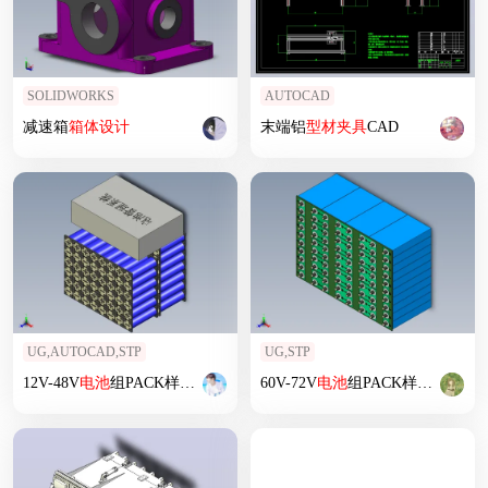
SOLIDWORKS
AUTOCAD
减速箱
箱体
设计
末端铝
型材
夹具
CAD
UG,AUTOCAD,STP
UG,STP
12V-48V
电池
组PACK样品
箱体
60V-72V
电池
组PACK样品
箱体