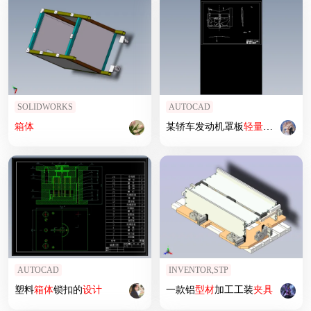
SOLIDWORKS
AUTOCAD
箱体
某轿车发动机罩板
轻量化
设计
含C
AUTOCAD
INVENTOR,STP
塑料
箱体
锁扣的
设计
一款铝
型材
加工工装
夹具