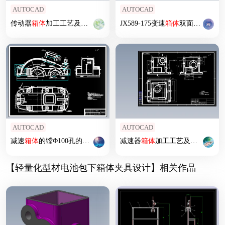
AUTOCAD
AUTOCAD
传动器
箱体
加工工艺及钻4-φ9孔
夹具
JX589-175变速
设计
箱体
双面组合钻床及
AUTOCAD
AUTOCAD
减速
箱体
的镗Φ100孔的
夹具
设计
8张CAD图
减速器
箱体
加工工艺及镗φ35孔
夹
【轻量化型材电池包下箱体夹具设计】相关作品