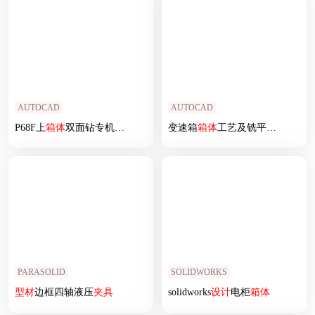
AUTOCAD
AUTOCAD
P68F上
箱体
双面钻专机总体及
夹具
设计
变速箱
箱体
工艺及铣平面
夹具
设
PARASOLID
SOLIDWORKS
型材
边框四轴液压
夹具
solidworks
设计
电柜
箱体