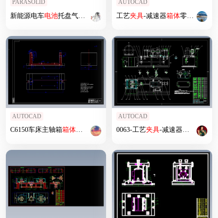
PARASOLID
AUTOCAD
新能源电车
电池
托盘气动
夹具
工艺
夹具
-减速器
箱体
零件的工艺
AUTOCAD
AUTOCAD
C6150车床主轴箱
箱体
加工工艺及工装
0063-工艺
夹具
设计
夹具
-减速器
箱体
零件的