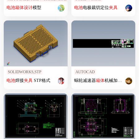
电池
箱体
设计
模型
电池
电极裁切定位
夹具
SOLIDWORKS,STP
AUTOCAD
电池
焊接
夹具
STP格式
蜗轮减速器
箱体
机械加工工艺规程及