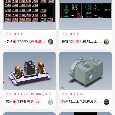
AUTOCAD
AUTOCAD
传动
箱体
的镗孔
夹具
设计
及加工工艺装备含开题、非标19张CAD图
联轴器
箱体
机械加工工艺规程及工艺装备
AUTOCAD,SOLIDWORKS,STEP
AUTOCAD,UG
减速
箱体
镗孔
夹具
设计
箱体
加工工艺规程及其镗
夹具
设