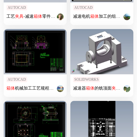
AUTOCAD
AUTOCAD
工艺
夹具
-减速
箱体
零件工艺规程及铣尺寸159两侧面铣床
减速电机
箱体
加工的组合机床总体
夹具
设计
AUTOCAD
SOLIDWORKS
箱体
机械加工工艺规程及工艺装备
夹具
减速器
设计
箱体
【含CAD图和全套卡片】
的铣顶面
夹具
设计
含S