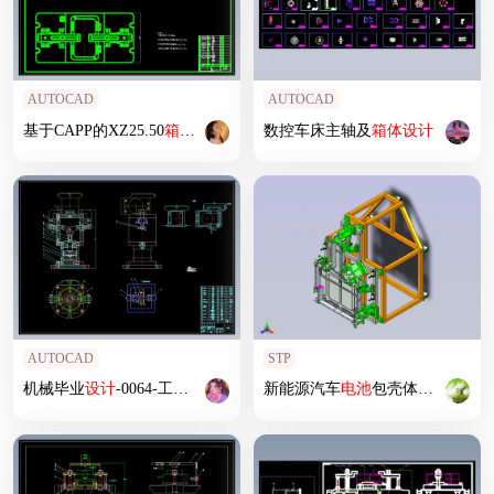
AUTOCAD
AUTOCAD
基于CAPP的XZ25.50
箱体
零件及专用
数控车床主轴及
夹具
设计
箱体
设计
AUTOCAD
STP
机械毕业
设计
-0064-工艺
夹具
-减速器
新能源汽车
箱体
零件工艺及加工Φ120外圆的
电池
包壳体焊接
夹具