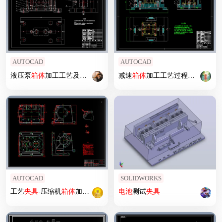
AUTOCAD
AUTOCAD
液压泵
箱体
加工工艺及
夹具
设计
减速
箱体
加工工艺过程及镗孔
夹
AUTOCAD
SOLIDWORKS
工艺
夹具
-压缩机
箱体
加工工艺及
夹具
电池
设计
测试
夹具