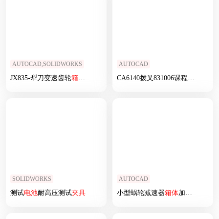
AUTOCAD,SOLIDWORKS
AUTOCAD
JX835-犁刀变速齿轮
箱体
数控工艺及
夹具
设计
CA6140拨叉831006课程
设计
全套
SOLIDWORKS
AUTOCAD
测试
电池
耐高压测试
夹具
小型蜗轮减速器
箱体
加工工艺及其专用工装