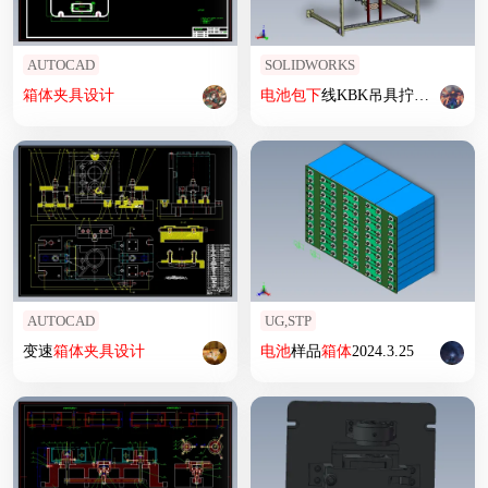
AUTOCAD
SOLIDWORKS
箱体
夹具
设计
电池
包下
线KBK吊具拧紧工装1369657
AUTOCAD
UG,STP
变速
箱体
夹具
设计
电池
样品
箱体
2024.3.25