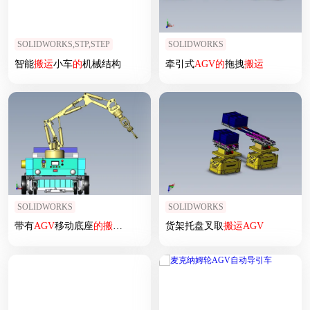
SOLIDWORKS,STP,STEP
SOLIDWORKS
智能
搬运
小车
的
机械结构
牵引式
AGV
的
拖拽
搬运
SOLIDWORKS
SOLIDWORKS
带有
AGV
移动底座
的
搬运
机械手
货架托盘叉取
搬运
AGV