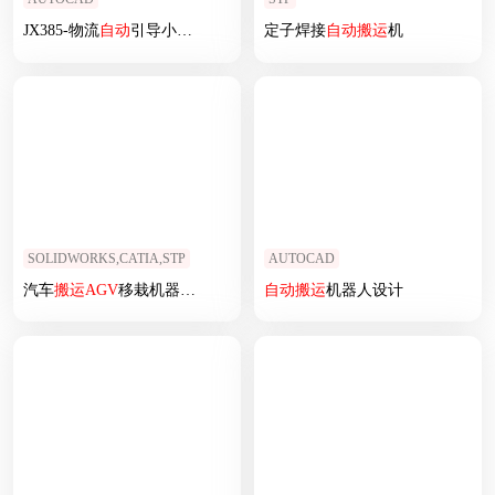
JX385-物流
自动
引导小车（
AGV
)
的
结构设计
定子焊接
自动
搬运
机
SOLIDWORKS,CATIA,STP
AUTOCAD
汽车
搬运
AGV
移栽机器人3d图纸
agv
自动
移栽机 停车场
搬运
机器人设计
搬运
机器人3d模型