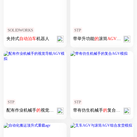
SOLIDWORKS
STP
夹持式
自动
泊车
机器人
带举升功能
的
滚筒
AGV
小车
模拟
STP
STP
配有作业机械手
的
视觉导航
AGV
模拟
带有仿生机械手
的
复合
AGV
模拟