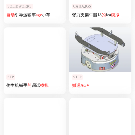
SOLIDWORKS
CATIA,IGS
自动
引导运输车
agv
小车
张力支架牛腿18
的
fea
模拟
STP
STEP
仿生机械手
的
调试
模拟
搬运
AGV