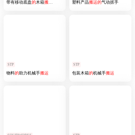
带有移动底盘
的
木箱
搬运
机构
塑料产品
搬运
的
气动抓手
STP
STP
物料
的
助力机械手
搬运
包装木箱
的
机械手
搬运