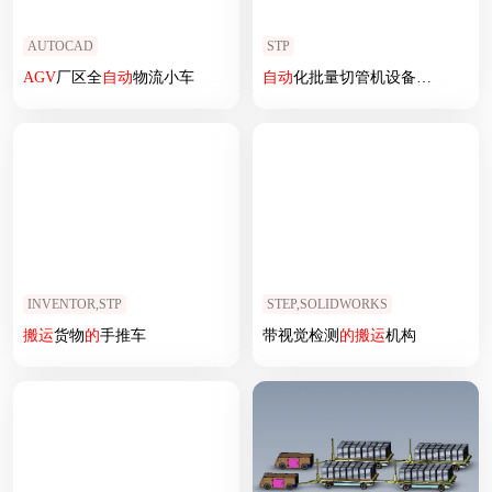
AUTOCAD
STP
AGV
厂区全
自动
物流小车
自动
化批量切管机设备
模拟
INVENTOR,STP
STEP,SOLIDWORKS
搬运
货物
的
手推车
带视觉检测
的
搬运
机构