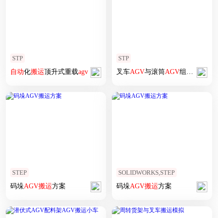
STP
STP
自动
化
搬运
顶升式重载
agv
叉车
AGV
与滚筒
AGV
组合发货
模
STEP
SOLIDWORKS,STEP
码垛
AGV
搬运
方案
码垛
AGV
搬运
方案