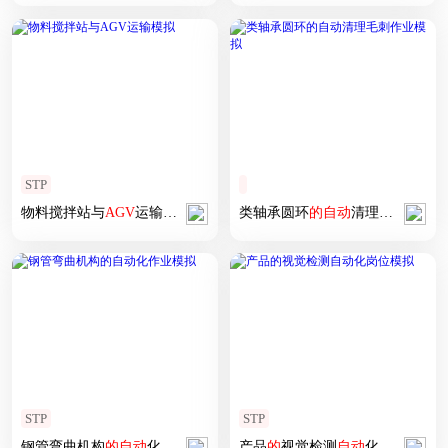
STP
物料搅拌站与
AGV
运输
模拟
类轴承圆环
的
自动
清理毛刺作业
STP
STP
钢管弯曲机构
的
自动
化作业
模拟
产品
的
视觉检测
自动
化岗位
模拟