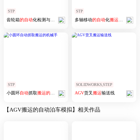
STP
STP
齿轮箱
的
自动
化检测与运输
模拟
多轴移动
的
自动
化
搬运
机构
STP
SOLIDWORKS,STEP
小圆环
自动
抓取
搬运
的
机械手
AGV
货叉
搬运
输送线
【AGV搬运的自动泊车模拟】相关作品