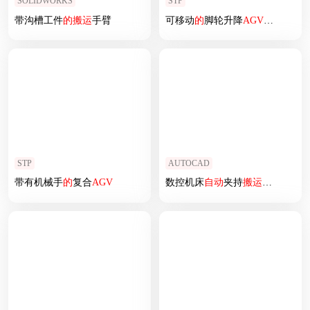
SOLIDWORKS
STP
带沟槽工件
的
搬运
手臂
可移动
的
脚轮升降
AGV
背负架
STP
AUTOCAD
带有机械手
的
复合
AGV
数控机床
自动
夹持
搬运
装置设计