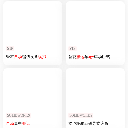
STP
STP
管材
自动
锯切设备
模拟
智能
搬运
车
agv
驱动卧式转向轮
SOLIDWORKS
SOLIDWORKS
自动
集中
搬运
双舵轮驱动磁导式滚筒
搬运
AGV