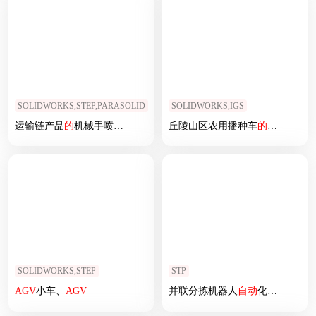
SOLIDWORKS,STEP,PARASOLID
SOLIDWORKS,IGS
运输链产品
的
机械手喷涂
模拟
丘陵山区农用播种车
的
的
设计、
SOLIDWORKS,STEP
STP
AGV
小车、
AGV
并联分拣机器人
自动
化作业
模拟