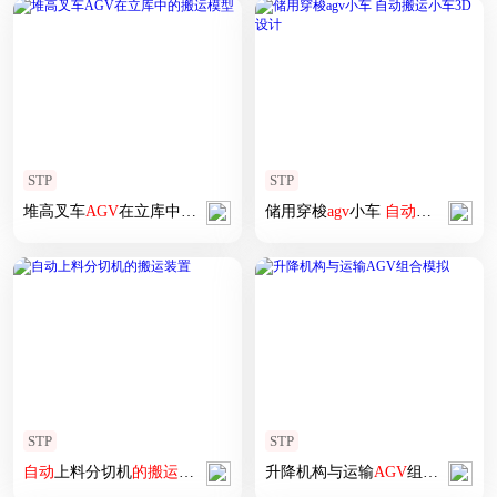
STP
STP
堆高叉车
AGV
在立库中
的
搬运
模型
储用穿梭
agv
小车
自动
搬运
小车3
STP
STP
自动
上料分切机
的
搬运
装置
升降机构与运输
AGV
组合
模拟