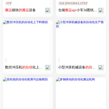
STP
SOLIDWORKS,STEP
搬运
砌块
的
搬运
设备
仓储
搬运
agv
小车3d图纸 二维码导航
数控冲压机
的
自动
化上下料
模拟
小型冲床机械设备
的
自动
化生产