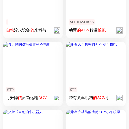
SOLIDWORKS
自动
淬火设备
的
来料与
AGV
成品运输
动臂
模拟
的
AGV
转运
模拟
STP
STP
可升降
的
滚筒运输
AGV
模拟
带有叉车机构
的
AGV
小车
模拟