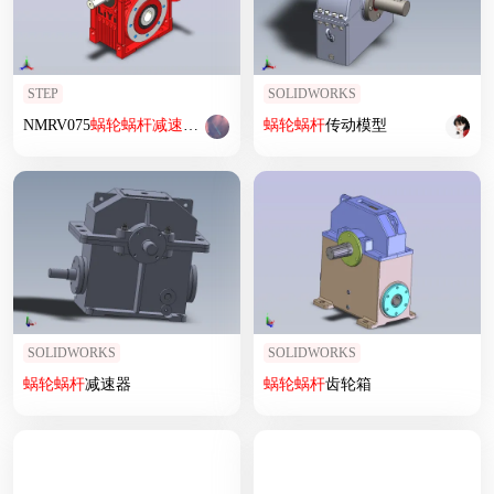
STEP
SOLIDWORKS
NMRV075
蜗轮
蜗杆
减速机
[RV75-E-7.5]
蜗轮
蜗杆
传动模型
SOLIDWORKS
SOLIDWORKS
蜗轮
蜗杆
减速器
蜗轮
蜗杆
齿轮箱