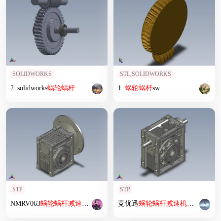
SOLIDWORKS
STL,SOLIDWORKS
2_solidworks
蜗轮
蜗杆
1_
蜗轮
蜗杆
sw
STP
STP
NMRV063
蜗轮
蜗杆
减速机
RV63-20-15kW_NMRV
竞优迅
蜗轮
蜗杆
减速机
减速机
NRW090-1