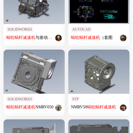
SOLIDWORKS
AUTOCAD
蜗轮
蜗杆
减速机
与差动输入轴
设计
模型
蜗轮
蜗杆
减速机
（套图
SOLIDWORKS
STP
蜗轮
蜗杆
减速机
NMRV050
NMRV50
蜗轮
蜗杆
减速机