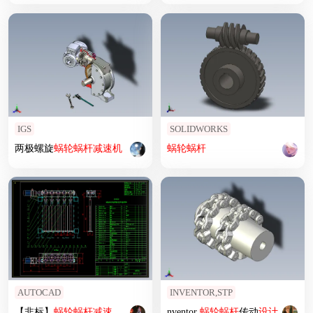
IGS
SOLIDWORKS
两极螺旋
蜗轮
蜗杆
减速机
蜗轮
蜗杆
AUTOCAD
INVENTOR,STP
【非标】
蜗轮
蜗杆
减速机
-全套CAD图
nventor
蜗轮
蜗杆
传动
设计