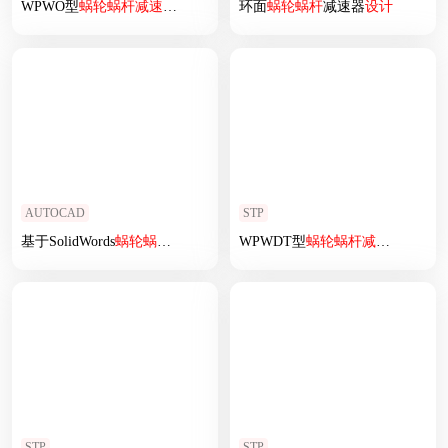
WPWO型
蜗轮
蜗杆
减速机
[WPWO80-30-A]
环面
蜗轮
蜗杆
减速器
设计
AUTOCAD
STP
基于SolidWords
蜗轮
蜗杆
减速器
设计
WPWDT型
蜗轮
蜗杆
减速机
WPWDT
STP
STP