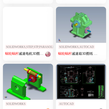
SOLIDWORKS,STEP,STP,PARASOLID,INVENTOR
SOLIDWORKS,AUTOCAD
蜗轮
蜗杆
减速电机3D图纸 Solidworks
蜗轮
设计
蜗杆
减速箱3D图纸 Solidworks
SOLIDWORKS
AUTOCAD