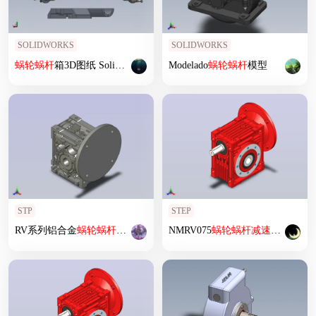
SOLIDWORKS
SOLIDWORKS
蜗轮
蜗杆
箱3D图纸 Solidworks
设计
Modelado
蜗轮
蜗杆
模型
STP
STEP
RV系列铝合金
蜗轮
蜗杆
减速机
RV40-63
NMRV075
蜗轮
蜗杆
减速机
[RV75-E