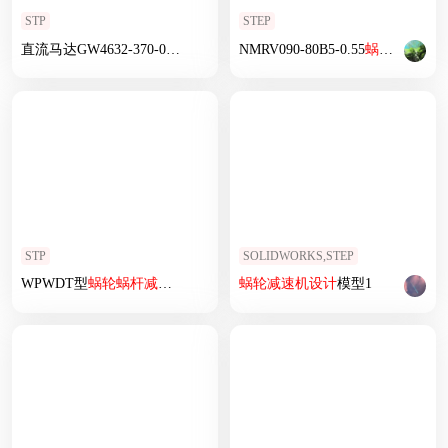
STP
STEP
直流马达GW4632-370-02
蜗轮
蜗杆
减速机
NMRV090-80B5-0.55
蜗轮
蜗杆
减
STP
SOLIDWORKS,STEP
WPWDT型
蜗轮
蜗杆
减速机
WPWDT155-40-C
蜗轮
减速机
设计
模型1