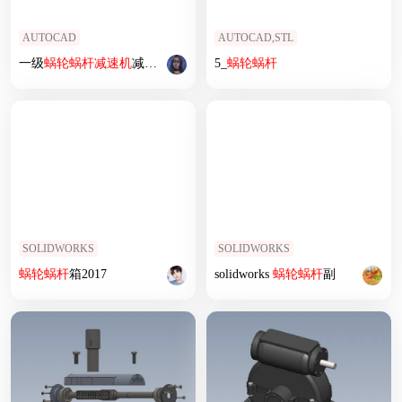
AUTOCAD
AUTOCAD,STL
一级
蜗轮
蜗杆
减速机
减速器CAD课程
5_
设计
蜗轮
图纸
蜗杆
SOLIDWORKS
SOLIDWORKS
蜗轮
蜗杆
箱2017
solidworks
蜗轮
蜗杆
副