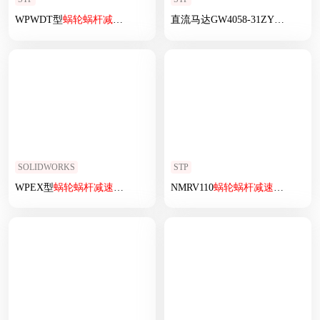
WPWDT型
蜗轮
蜗杆
减速机
WPWDT135-40-C
直流马达GW4058-31ZY
蜗轮
蜗杆
SOLIDWORKS
STP
WPEX型
蜗轮
蜗杆
减速机
[WPEX50-80-300-A]
NMRV110
蜗轮
蜗杆
减速机
RV110-2