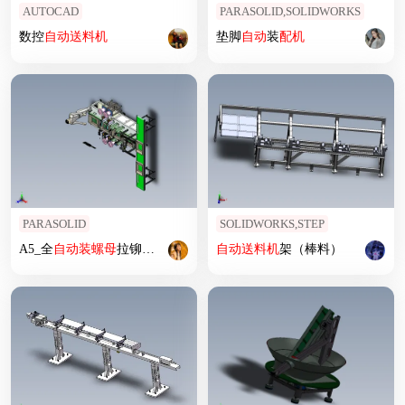
AUTOCAD
PARASOLID,SOLIDWORKS
数控
自动
送料机
垫脚
自动
装
配机
PARASOLID
SOLIDWORKS,STEP
A5_全
自动
装
螺母
拉铆
螺母
在线铆接
自动
螺母
送料机
设备SW2016
架（棒料）