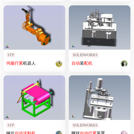
STP
SOLIDWORKS
伺服
拧紧
机器人
自动
装
配机
STP
SOLIDWORKS
钢片
自动
送料机
螺丝
自动
拧紧
装置