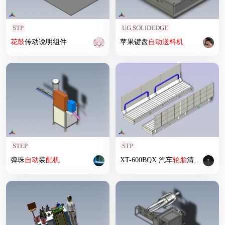
STP
UG,SOLIDEDGE
花鼓
传动说明组件
苹果键盘
自动
送料机
STEP
STP
弹珠
自动
装
配机
XT-600BQX 汽车
轮胎
清洗机-钢
构