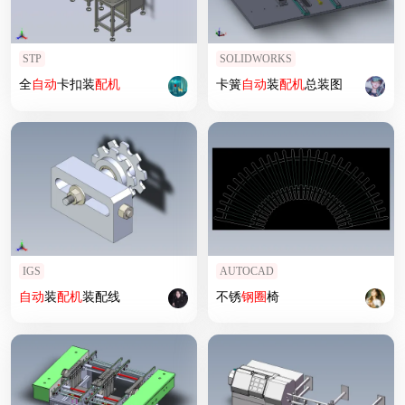
STP
SOLIDWORKS
全
自动
卡扣装
配机
卡簧
自动
装
配机
总装图
IGS
AUTOCAD
自动
装
配机
装配线
不锈
钢圈
椅