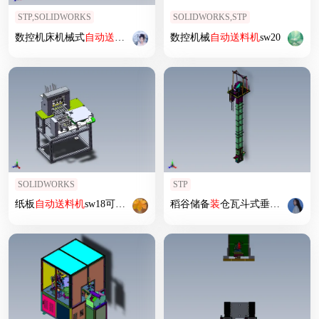
STP,SOLIDWORKS
SOLIDWORKS,STP
数控机床机械式
自动
送料机
数控机械
自动
送料机
sw20
SOLIDWORKS
STP
纸板
自动
送料机
sw18可编辑
稻谷储备
装
仓瓦斗式垂直
送料机