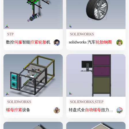
STP
SOLIDWORKS
数控
伺服
智能
拧紧
轮胎
机
solidworks 汽车
轮胎
钢圈
SOLIDWORKS
SOLIDWORKS,STEP
螺母
拧紧
设备
转盘式全
自动
螺母
扭力
拧紧
机