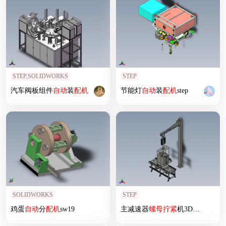
STEP,SOLIDWORKS
STEP
汽车阀板组件
自动
装
配机
节能灯
自动
装
配机
step
SOLIDWORKS
STEP
鸡蛋
自动
分
配机
sw19
主减速器
螺母
拧紧
机3D模型