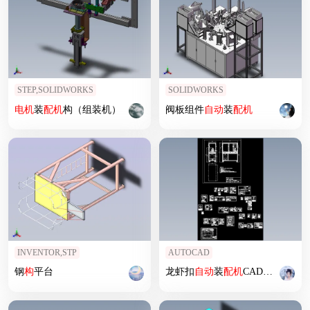
STEP,SOLIDWORKS
SOLIDWORKS
电机
装
配机
构（组装机）
阀板组件
自动
装
配机
INVENTOR,STP
AUTOCAD
钢
构
平台
龙虾扣
自动
装
配机
CAD图纸