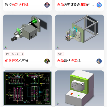
数控
自动
送料机
自动
内变速倒刹
花鼓
内二
自动
变
PARASOLID
STP
伺服
拧紧
机三维
自动
螺丝
拧紧
机