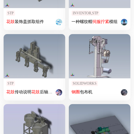
STP
INVENTOR,STP
花鼓
装饰盖抓取组件
一种螺纹帽
伺服
拧紧
模组
STP
SOLIDWORKS
花鼓
传动说明
花鼓
后轴抓F300慢落横移机构
钢圈
包布机