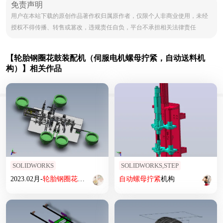
免责声明
用户在本站下载的原创作品著作权归属原作者，仅限个人非商业使用，未经
授权不得传播、转售或篡改，违规责任自负，平台不承担相关法律责任
【轮胎钢圈花鼓装配机（伺服电机螺母拧紧，自动送料机
构）】相关作品
SOLIDWORKS
SOLIDWORKS,STEP
2023.02月-
轮胎
钢圈
花鼓
装
配机
sw20可编辑
自动
螺母
拧紧
机构