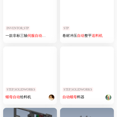
INVENTOR,STP
STP
一款非标三轴
伺服
自动
分选
送料机
三维模型
卷材冲压
自动
整平
送料机
STEP,SOLIDWORKS
STEP,SOLIDWORKS
螺母
自动
给料机
自动
螺母
料器