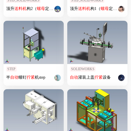
STEP,SOLIDWORKS
STEP,SOLIDWORKS
顶升
送料机
构2（
螺母
定螺杆动）
顶升
送料机
构1（
螺母
定螺杆动）
STEP
SOLIDWORKS
半
自动
螺钉
拧紧
机step
自动
灌装上盖
拧紧
设备