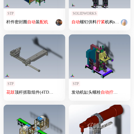
STP
SOLIDWORKS
杆件密封圈
自动
装
配机
自动
螺钉供料
拧紧
机构sw23
STP
STP
花鼓
顶杆抓取组件(4TDGS)
发动机缸头螺栓
自动
拧紧
机