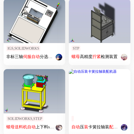
IGS,SOLIDWORKS
STP
非标三轴
伺服
自动
分选
送料机
(1)
螺母
高精度
拧紧
检测装置
SOLIDWORKS,STEP
螺母
送料机
自动
上下料sw22可编辑
自动
压
装
卡簧拉轴装
配机
器