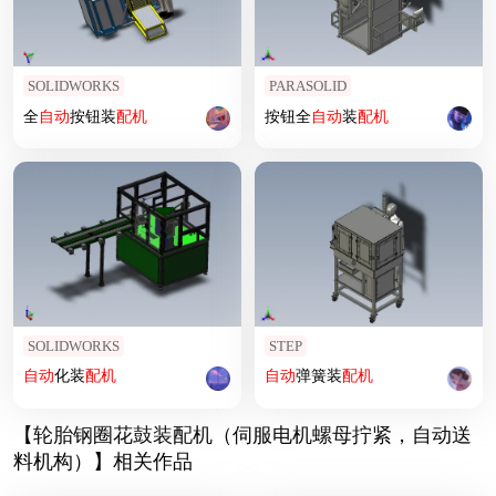
SOLIDWORKS
PARASOLID
全
自动
按钮装
配机
按钮全
自动
装
配机
SOLIDWORKS
STEP
自动
化装
配机
自动
弹簧装
配机
【轮胎钢圈花鼓装配机（伺服电机螺母拧紧，自动送
料机构）】相关作品