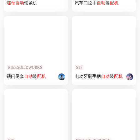
螺母
自动
锁紧机
汽车门拉手
自动
装
配机
STEP,SOLIDWORKS
STP
锁闩尾套
自动
装
配机
电动牙刷手柄
自动
装
配机