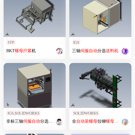
STP
IGS
BKT
螺母
拧紧
机
三轴
伺服
自动
分选
送料机
IGS,SOLIDWORKS
SOLIDWORKS
非标三轴
伺服
自动
分选
送料机
全
自动
装
螺母
拉铆
螺母
在线铆接