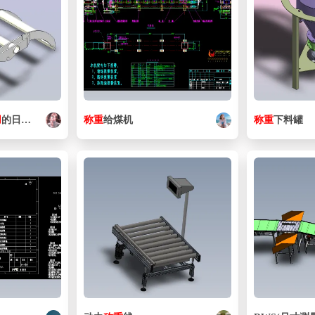
用
的日志夹具。
称重
给煤机
称重
下料罐