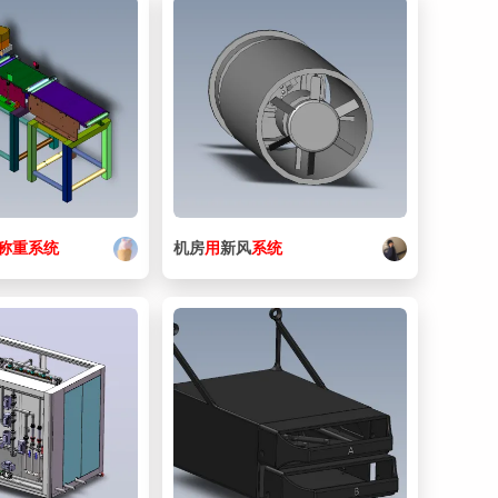
称重
系统
机房
用
新风
系统