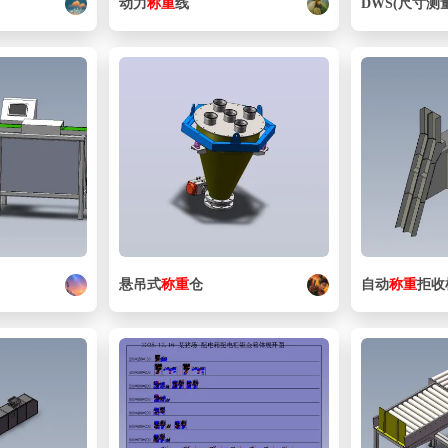
动力
称重
线
DWS(尺寸测
悬吊式
称重
仓
自动
称重
拒收