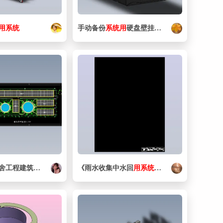
用
系统
手动备份
系统
用
硬盘壁挂支架
工程建筑施工图
《雨水收集中水回
用
系统
图》