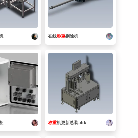
机
在线
称重
剔除机
柜
称重
机更新总装-dtk