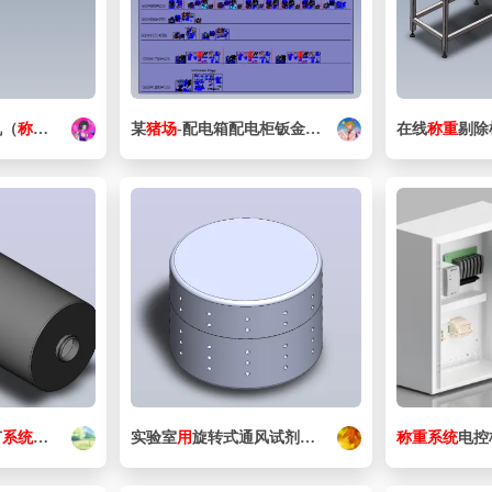
机（
称重
式皮带机）
某
猪场
-配电箱配电柜钣金箱体展开图
在线
称重
剔除
节
系统
用
消音器
实验室
用
旋转式通风试剂储藏
系统
称重
系统
电控