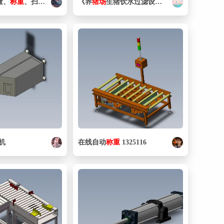
量、
称重
、扫描
系统
）一体化设备 sw21
《养
猪场
生猪饮水过滤设备平面布置图》
机
在线自动
称重
1325116