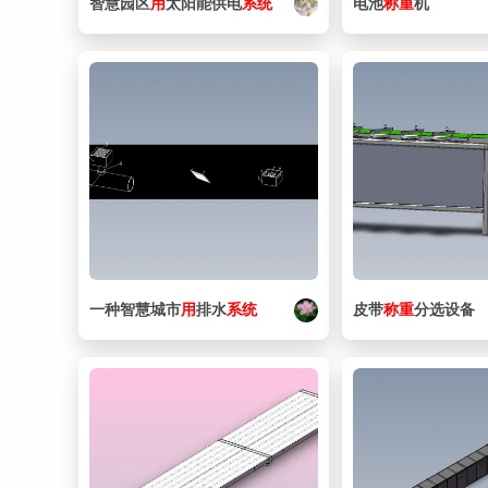
智慧园区
用
太阳能供电
系统
电池
称重
机
一种智慧城市
用
排水
系统
皮带
称重
分选设备