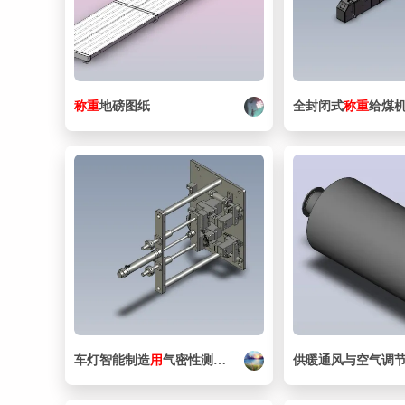
称重
地磅图纸
全封闭式
称重
给煤
车灯智能制造
用
气密性测试
系统
及装置
供暖通风与空气调