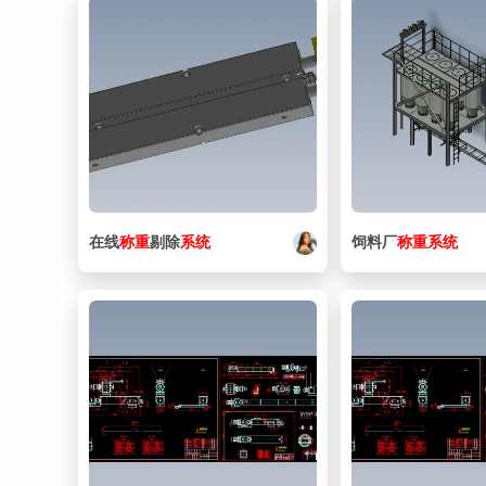
在线
称重
剔除
系统
饲料厂
称重
系统