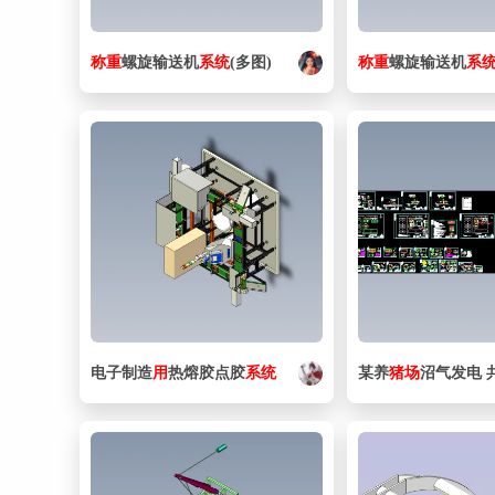
称重
螺旋输送机
系统
(多图)
称重
螺旋输送机
系
电子制造
用
热熔胶点胶
系统
某养
猪场
沼气发电 