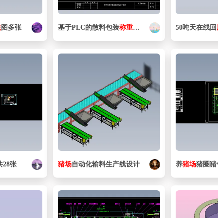
统
图多张
基于PLC的散料包装
称重
控制
系统
设计
50吨天在线回
共28张
猪场
自动化输料生产线设计
养
猪场
猪圈猪舍