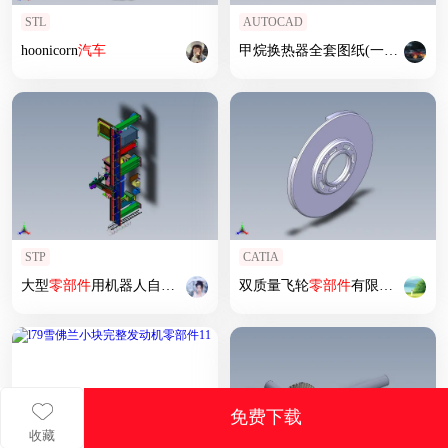
STL
AUTOCAD
hoonicorn
汽车
甲烷换热器全套图纸(一张总图，8张
STP
CATIA
大型
零部件
用机器人自动焊接生产线
双质量飞轮
零部件
有限元分析-长弧形弹簧
免费下载
收藏