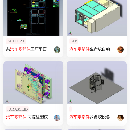
AUTOCAD
STP
某
汽车
零部件
工厂平面布局图设计
汽车
零部件
生产线自动装配检测拧紧机
PARASOLID
汽车
零部件
两腔注塑模具 X_T
汽车
零部件
的点胶设备，人工上料+转盘模组