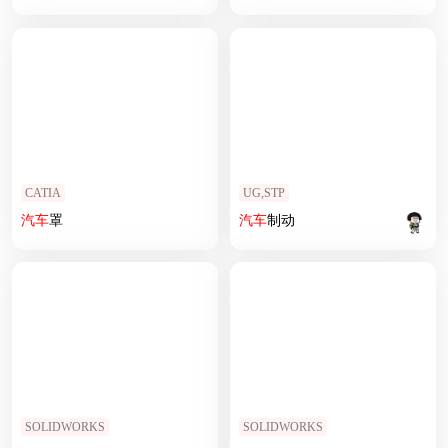
CATIA
UG,STP
汽车
罩
汽车
制动
SOLIDWORKS
SOLIDWORKS