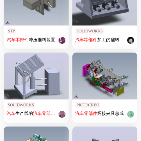
STP
SOLIDWORKS
汽车
零部件
冲压推料装置
汽车
零部件
加工的翻转装置
SOLIDWORKS
PROE/CREO
汽车
生产线的
汽车
零部件
集放设备
汽车
零部件
焊接夹具总成