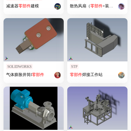
减速器
零部件
建模
散热风扇（
零部件
+装配体）
SOLIDWORKS
STP
气体膨胀井筒l
零部件
零部件
焊接工作站