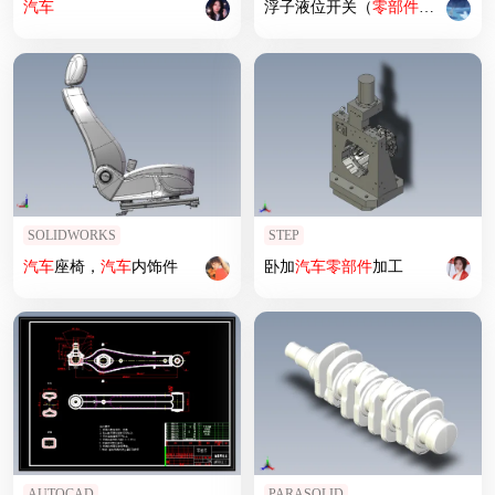
汽车
浮子液位开关（
零部件
+实物图）
SOLIDWORKS
STEP
汽车
座椅，
汽车
内饰件
卧加
汽车
零部件
加工
AUTOCAD
PARASOLID