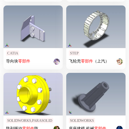
CATIA
STEP
导向块
零部件
飞轮壳
零部件
（上汽）
SOLIDWORKS,PARASOLID
SOLIDWORKS
阵列驱动
零部件
阵
底座建模 机械
零部件