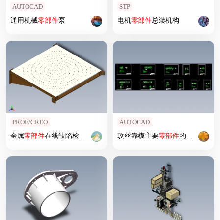
AUTOCAD
STP
通用机械
零部件
泵
电机
零部件
总装机构
PROE/CREO
AUTOCAD
金属
零部件
在线缺陷检测机
攻丝靠模主要
零部件
的数控加工