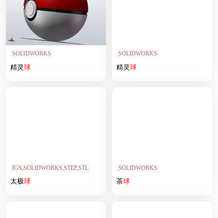
SOLIDWORKS
SOLIDWORKS
精灵
球
精灵
球
IGS,SOLIDWORKS,STEP,STL
SOLIDWORKS
太极
球
茶
球