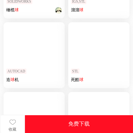
SOLIDWORKS
IGS,STL
橄榄
球
溜溜
球
AUTOCAD
STL
造
球
机
死酷
球
免费下载
收藏