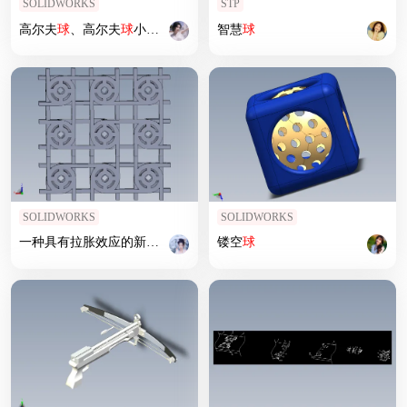
SOLIDWORKS
STP
高尔夫
球
、高尔夫
球
小车、高尔夫
球
智慧
装备golf iron SW
球
SOLIDWORKS
SOLIDWORKS
一种具有拉胀效应的新型
嵌套
压缩-扭曲超结构
镂空
球