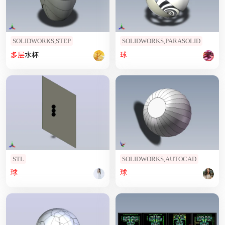
SOLIDWORKS,STEP
SOLIDWORKS,PARASOLID
多层
水杯
球
STL
SOLIDWORKS,AUTOCAD
球
球