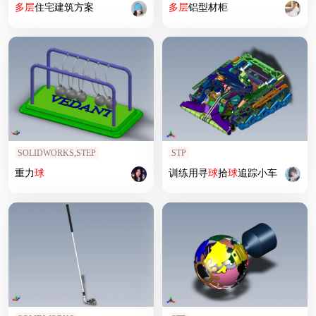
多层
住宅建筑方案
多层
铝型材柜
SOLIDWORKS,STEP
STP
重力
球
训练用寻
球
拾
球
追踪小车