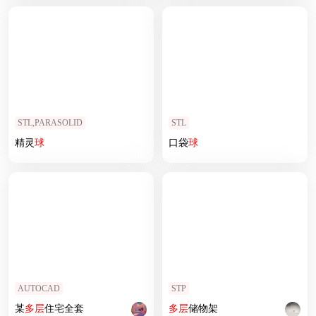
STL,PARASOLID
STL
精灵
球
口袋
球
AUTOCAD
STP
某
多层
住宅全套
多层
储物架