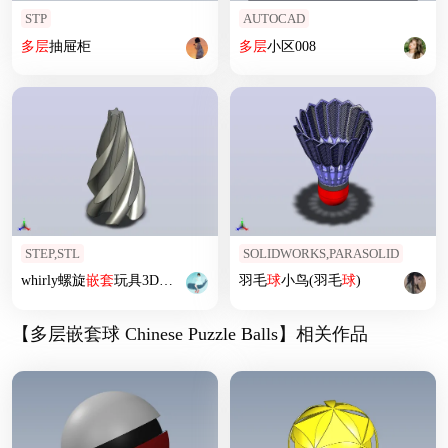
STP
AUTOCAD
多层
抽屉柜
多层
小区008
STEP,STL
SOLIDWORKS,PARASOLID
whirly螺旋
嵌套
玩具3D打印图纸 STL STEP格式
羽毛
球
小鸟(羽毛
球
)
【多层嵌套球 Chinese Puzzle Balls】相关作品