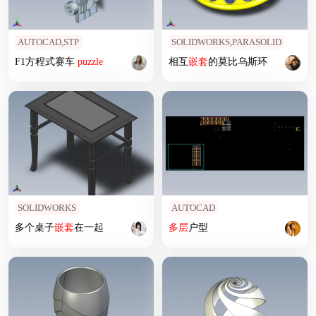
AUTOCAD,STP
SOLIDWORKS,PARASOLID
F1方程式赛车
puzzle
相互
嵌套
的莫比乌斯环
SOLIDWORKS
AUTOCAD
多个桌子
嵌套
在一起
多层
户型