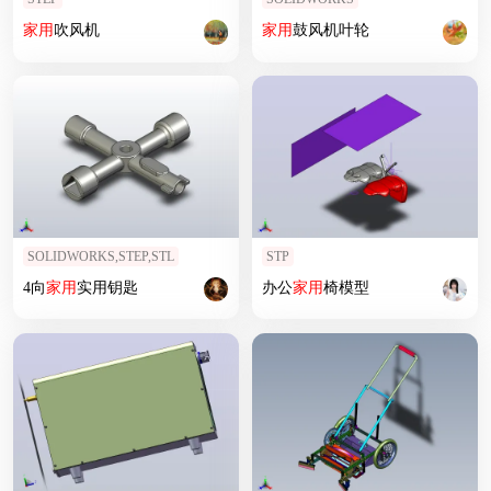
家用
吹风机
家用
鼓风机叶轮
SOLIDWORKS,STEP,STL
STP
4向
家用
实用钥匙
办公
家用
椅模型