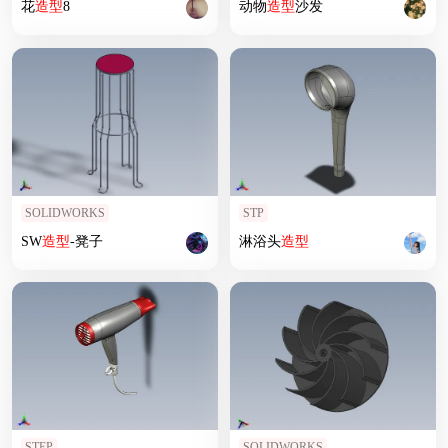
花
造型
8
动物
造型
沙发
SOLIDWORKS
STP
SW
造型
-凳子
淋浴头
造型
STEP
SOLIDWORKS