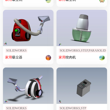
SOLIDWORKS
SOLIDWORKS,STEP,PARASOLID
家用
吸尘器
家用
绞肉机
SOLIDWORKS
SOLIDWORKS,STP