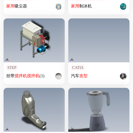
家用
吸尘器
家用
制冰机
STEP
CATIA
丝带
搅拌机
搅拌机
(1)
汽车
造型