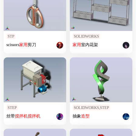
STP
SOLIDWORKS
scissors
家用
剪刀
家用
室内花架
STEP
SOLIDWORKS,STEP
丝带
搅拌机
搅拌机
抽象
造型