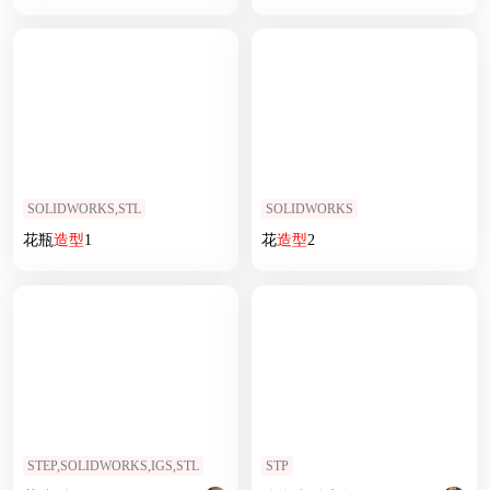
SOLIDWORKS,STL
SOLIDWORKS
花瓶
造型
1
花
造型
2
STEP,SOLIDWORKS,IGS,STL
STP