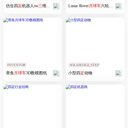
仿生四
足
机器人sw
三
维+CAD图纸
Lunar Rover
月球车
六轮摇臂小车
INVENTOR
SOLIDEDGE,STEP
章鱼
月球车
3D数模图纸
小型四
足
动物