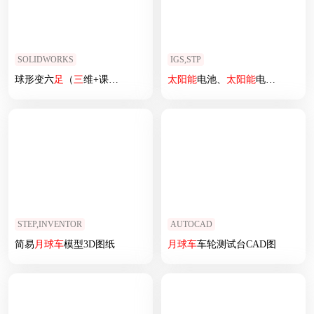
SOLIDWORKS
IGS,STP
球形变六
足
（
三
维+课设+程序+二维）
太阳能
电池、
太阳能
电池板
STEP,INVENTOR
AUTOCAD
简易
月球车
模型3D图纸
月球车
车轮测试台CAD图