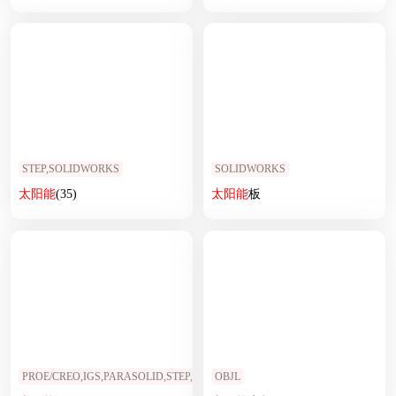
STEP,SOLIDWORKS
SOLIDWORKS
太阳能
(35)
太阳能
板
PROE/CREO,IGS,PARASOLID,STEP,STL
OBJL