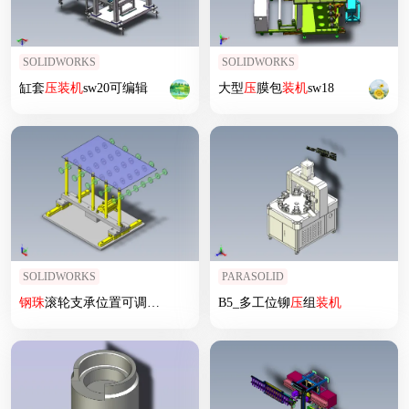
SOLIDWORKS
SOLIDWORKS
缸套
压
装机
sw20可编辑
大型
压
膜包
装机
sw18
SOLIDWORKS
PARASOLID
钢珠
滚轮支承位置可调机构
B5_多工位铆
压
组
装机