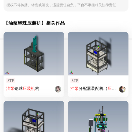
授权不得传播、转售或篡改，违规责任自负，平台不承担相关法律责任
【油泵钢珠压装机】相关作品
STP
STP
油泵
钢球
压
装机
构
油泵
分配器装配机（
压
装机
）