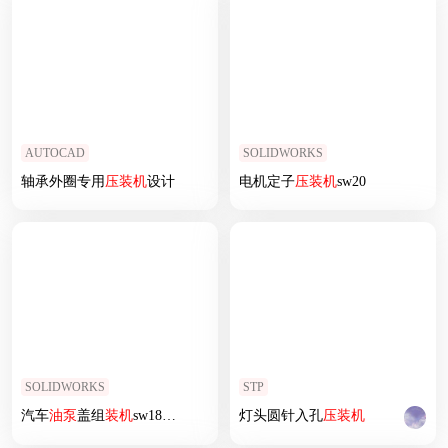
AUTOCAD
SOLIDWORKS
轴承外圈专用
压
装机
设计
电机定子
压
装机
sw20
SOLIDWORKS
STP
汽车
油泵
盖组
装机
sw18可编辑
灯头圆针入孔
压
装机