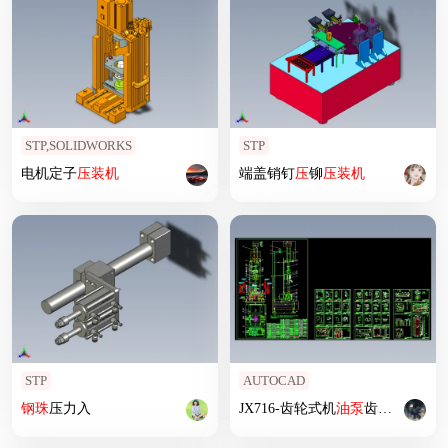
STP,SOLIDWORKS
STP
电机定子
压
装机
端盖销钉
压
铆
压
装机
STP
AUTOCAD
钢珠
压力入
JX716-齿轮式机
油泵
齿轮轴总成
压