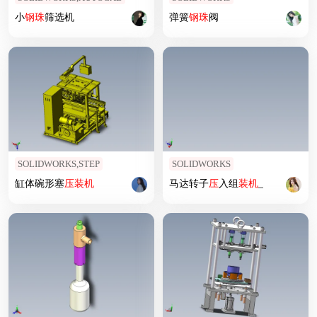
小
钢珠
筛选机
弹簧
钢珠
阀
SOLIDWORKS,STEP
SOLIDWORKS
缸体碗形塞
压
装机
马达转子
压
入组
装机
_