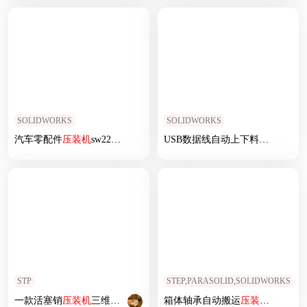
SOLIDWORKS
SOLIDWORKS
汽车零配件
压
装机
sw22可编辑
USB数据线自动上下料
压
装机
台
STP
STEP,PARASOLID,SOLIDWORKS
一款活塞销
压
装机
三维模型
箱体轴承自动搬运
压
装机
sw14可