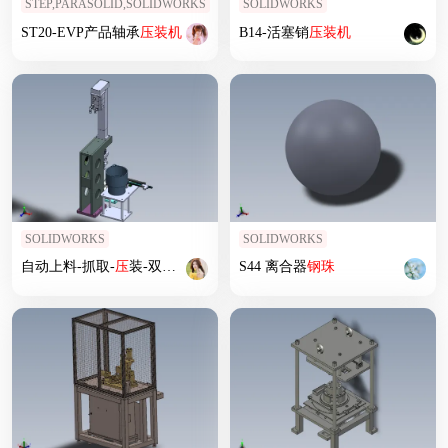
STEP,PARASOLID,SOLIDWORKS
SOLIDWORKS
ST20-EVP产品轴承
压
装机
B14-活塞销
压
装机
SOLIDWORKS
SOLIDWORKS
自动上料-抓取-
压
装-双工位伺服电缸销钉
S44 离合器
压
装机
钢珠