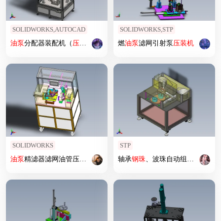
SOLIDWORKS,AUTOCAD
SOLIDWORKS,STP
油泵
分配器装配机（
压
装机
）
燃
油泵
滤网引射泵
压
装机
SOLIDWORKS
STP
油泵
精滤器滤网油管压力阀
压
装机
轴承
钢珠
、波珠自动组
装机