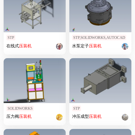
STP
STP,SOLIDWORKS,AUTOCAD
在线式
压
装机
水泵定子
压
装机
SOLIDWORKS
STP
压力阀
压
装机
冲压成型
压
装机