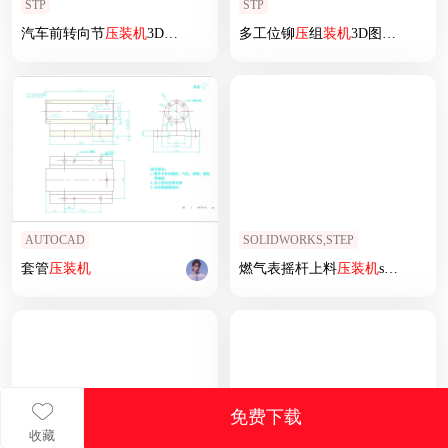
STP
STP
汽车前转向节
压
装机
3D图纸
多工位铆
压
组
装机
3D图纸模型
AUTOCAD
SOLIDWORKS,STEP
套管
压
装机
燃气表摇杆上料
压
装机
sw18
免费下载
收藏