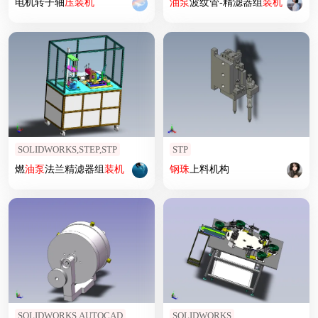
电机转子轴
压
装机
油泵
波纹管-精滤器组
装机
SOLIDWORKS,STEP,STP
STP
燃
油泵
法兰精滤器组
装机
钢珠
上料机构
SOLIDWORKS,AUTOCAD
SOLIDWORKS