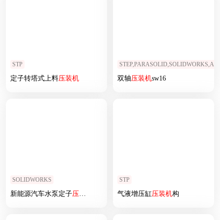
STP
STEP,PARASOLID,SOLIDWORKS,A
定子转塔式上料
压
装机
双轴
压
装机
sw16
SOLIDWORKS
STP
新能源汽车水泵定子
压
装机
气液增压缸
压
装机
构