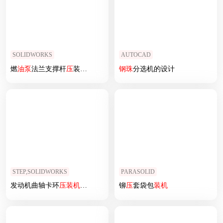
SOLIDWORKS
AUTOCAD
燃
油泵
法兰支撑杆
压
装设备
钢珠
分选机的设计
STEP,SOLIDWORKS
PARASOLID
发动机曲轴卡环
压
装机
（
压
环机）
铆
压
套袋包
装机