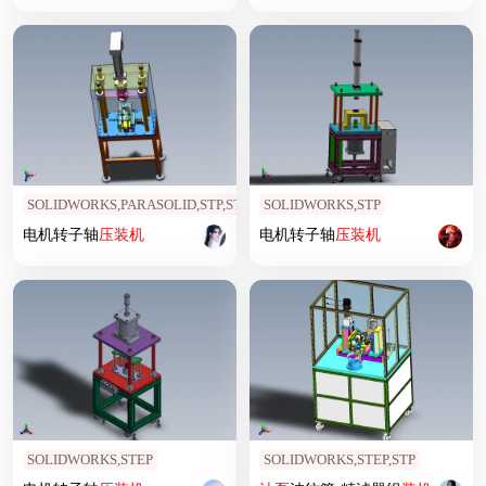
SOLIDWORKS,PARASOLID,STP,STEP
SOLIDWORKS,STP
电机转子轴
压
装机
电机转子轴
压
装机
SOLIDWORKS,STEP
SOLIDWORKS,STEP,STP