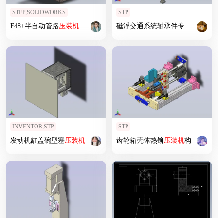
STEP,SOLIDWORKS
STP
F48+半自动管路
压
装机
磁浮交通系统轴承件专用
压
装机
INVENTOR,STP
STP
发动机缸盖碗型塞
压
装机
齿轮箱壳体热铆
压
装机
构