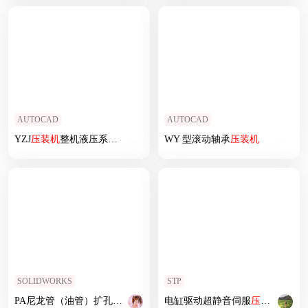
AUTOCAD
AUTOCAD
YZJ
压
装机
整机液压系统设计
WY 型滚动轴承
压
装机
SOLIDWORKS
STP
PA尼龙管（油管）扩孔
压
装机
电缸驱动超静音伺服
压
装机