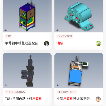
STP
INVENTOR
单臂轴承端盖过盈配合
压
装机
油泵
SOLIDWORKS
SOLIDWORKS
T86+挡圈自动上料
压
装机
小簧
压
装机
设计示意图-20221027(4)