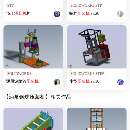
STP
SOLIDWORKS,STP
负
压
灌
装机
构
螺栓
压
装机
sw20
SOLIDWORKS
SOLIDWORKS,STEP
通用波纹管
压
装机
小型
压
装机
sw16
【油泵钢珠压装机】相关作品