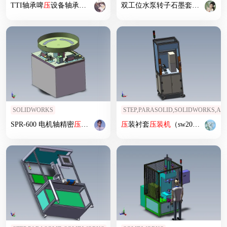
TTI轴承啤
压
设备轴承组
装机
双工位水泵转子石墨套
压
装机
SOLIDWORKS
STEP,PARASOLID,SOLIDWORKS,A
SPR-600 电机轴精密
压
装机
压
装衬套
压
装机
（sw20可编辑+工程图）