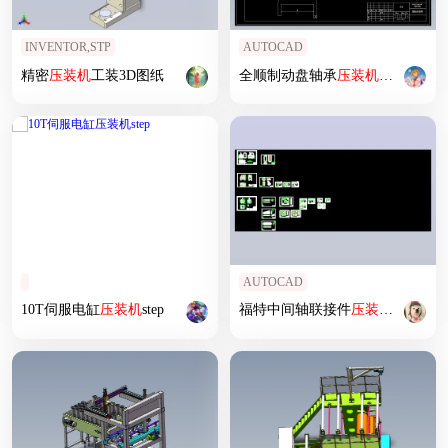
INVENTOR,STP
AUTOCAD
精密
压
装机
工装3D图纸
全顺制动盘轴承
压
装机
（传动部
AUTOCAD
10T伺服电缸
压
装机
step
福特中间轴联接件
压
装机
设计