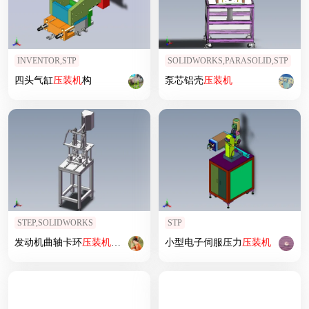
INVENTOR,STP
SOLIDWORKS,PARASOLID,STP
四头气缸
压
装机
构
泵芯铝壳
压
装机
STEP,SOLIDWORKS
STP
发动机曲轴卡环
压
装机
（
压
环机）
小型电子伺服压力
压
装机