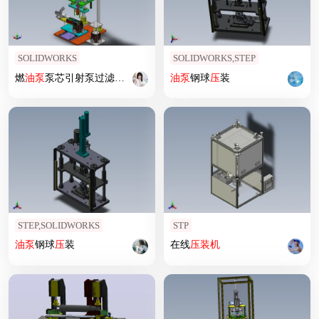
SOLIDWORKS
SOLIDWORKS,STEP
燃
油泵
泵芯引射泵过滤网
压
装机
油泵
钢球
压
装
STEP,SOLIDWORKS
STP
油泵
钢球
压
装
在线
压
装机