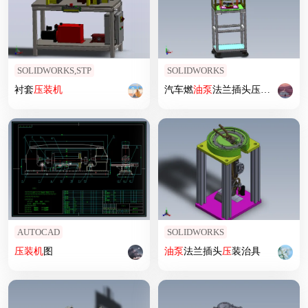
SOLIDWORKS,STP
SOLIDWORKS
衬套
压
装机
汽车燃
油泵
法兰插头压力传感器翻倒阀
AUTOCAD
SOLIDWORKS
压
装机
图
油泵
法兰插头
压
装治具