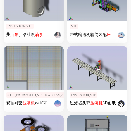
INVENTOR,STP
STP
柴
油泵
、柴油喷
油泵
带式输送机辊筒装配
压
装机
STEP,PARASOLID,SOLIDWORKS,AUTOCAD
INVENTOR,STP
双轴衬套
压
装机
sw16可编辑
过滤器头部
压
装机
3D图纸