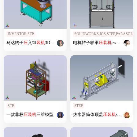
INVENTOR,STP
SOLIDWORKS,IGS,STEP,PARASOLID
马达转子
压
入组
装机
3D图纸
电机转子轴承
压
装机
sw18可编辑
STP
STEP
一款非标
压
装机
三维模型
热水器筒体顶盖
压
装机
step